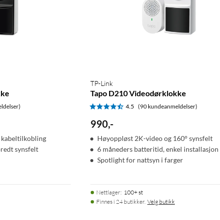
TP-Link
kke
Tapo D210 Videodørklokke
ldelser)
4.5
(90 kundeanmeldelser)
990
,
-
 kabeltilkobling
Høyoppløst 2K-video og 160° synsfelt
edt synsfelt
6 måneders batteritid, enkel installasjon
Spotlight for nattsyn i farger
Nettlager
:
100+ st
Finnes i 24 butikker.
Velg butikk