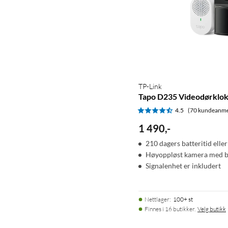
TP-Link
Tapo D235 Videodørklo
4.5
(70 kundeanme
1 490
,
-
210 dagers batteritid eller
Høyoppløst kamera med br
Signalenhet er inkludert
Nettlager
:
100+ st
Finnes i 16 butikker.
Velg butikk