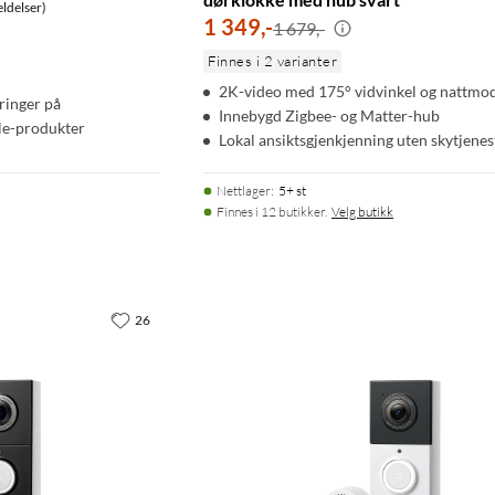
ldelser)
1 349
,
-
1 679,-
Finnes i 2 varianter
2K-video med 175° vidvinkel og nattmo
inger på
Innebygd Zigbee- og Matter-hub
le-produkter
Lokal ansiktsgjenkjenning uten skytjenes
Nettlager
:
5+ st
Finnes i 12 butikker.
Velg butikk
26