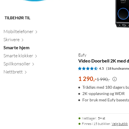
TILBEHØR TIL
Mobiltele
foner
Skr
ivere
Smarte hjem
Eufy
Smarte kl
okker
Video Doorbell 2K med 
Spillkons
oller
4.5
(18 kundeanme
Nett
brett
1 290
,
-
1 990,-
Trådløs med 180 dagers ba
2K-oppløsning og WDR
For bruk med Eufy basesta
Nettlager
:
5+ st
Finnes i 15 butikker.
Velg butikk