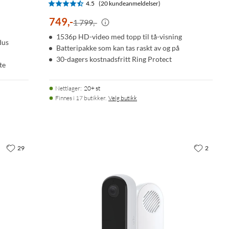
4.5
(20 kundeanmeldelser)
749
,
-
1 799,-
1536p HD-video med topp til tå-visning
dus
Batteripakke som kan tas raskt av og på
30-dagers kostnadsfritt Ring Protect
te
Nettlager
:
20+ st
Finnes i 17 butikker.
Velg butikk
29
2