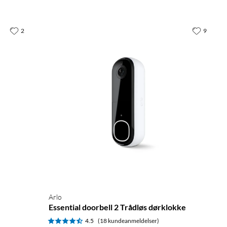
2
9
Arlo
Essential doorbell 2 Trådløs dørklokke
4.5
(18 kundeanmeldelser)