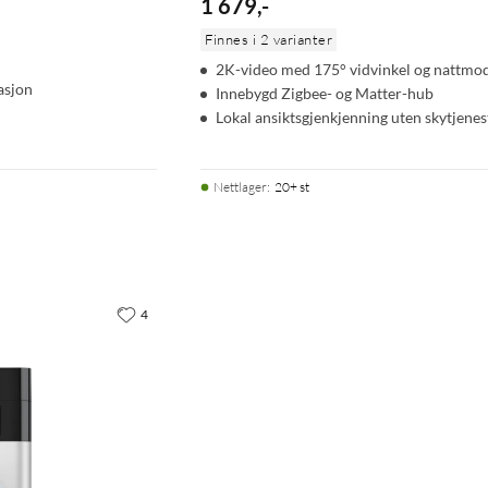
1 679
,
-
Finnes i 2 varianter
2K-video med 175° vidvinkel og nattmo
asjon
Innebygd Zigbee- og Matter-hub
Lokal ansiktsgjenkjenning uten skytjenes
Nettlager
:
20+ st
4