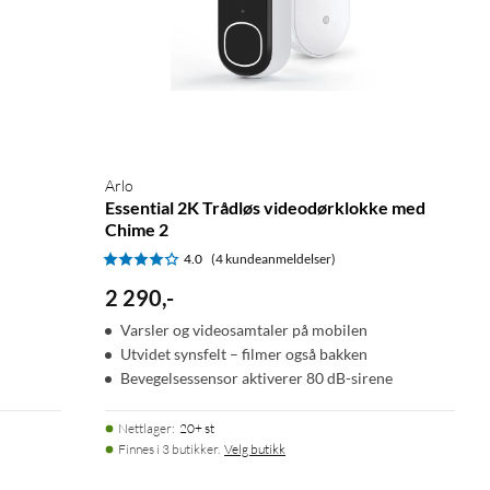
Arlo
Essential 2K Trådløs videodørklokke med
Chime 2
4.0
(4 kundeanmeldelser)
2 290
,
-
Varsler og videosamtaler på mobilen
Utvidet synsfelt – filmer også bakken
Bevegelsessensor aktiverer 80 dB-sirene
Nettlager
:
20+ st
Finnes i 3 butikker.
Velg butikk