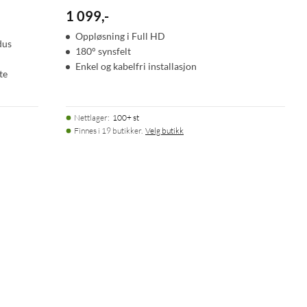
1 099
,
-
Oppløsning i Full HD
dus
180° synsfelt
Enkel og kabelfri installasjon
te
Nettlager
:
100+ st
Finnes i 19 butikker.
Velg butikk