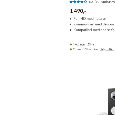
4.0
(10 kundeanme
1 490
,
-
Full HD med nattsyn
Kommuniser med de som r
Kompatibel med andre Ya
Nettlager
:
20+ st
Finnes i 15 butikker.
Velg butikk