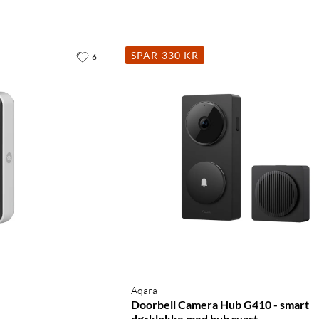
SPAR 330 KR
6
Aqara
Doorbell Camera Hub G410 - smart
dørklokke med hub svart