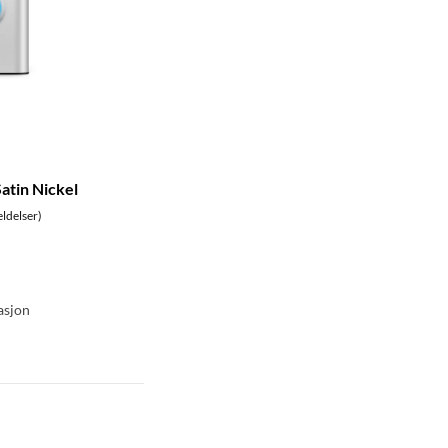
atin Nickel
ldelser)
asjon