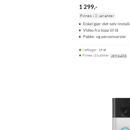
1 299
,
-
Finnes i 2 varianter
Enkel gjør-det-selv-install
Video fra topp til tå
Pakke- og personvarsler
Nettlager
:
1+ st
Finnes i 3 butikker.
Velg butikk