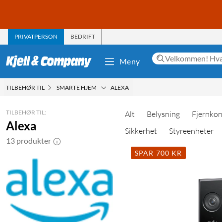
PRIVATPERSON
BEDRIFT
Meny
TILBEHØR TIL
SMARTE HJEM
ALEXA
TILBEHØR TIL:
Alt
Belysning
Fjernkon
Alexa
Sikkerhet
Styreenheter
13 produkter
SPAR 700 KR