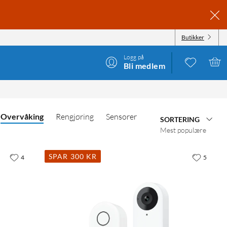
Butikker
Logg på
Bli medlem
Overvåking
Rengjøring
Sensorer
SORTERING
Mest populære
SPAR 300 KR
4
5