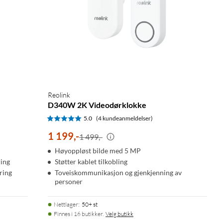
Reolink
D340W 2K Videodørklokke
5.0
(4 kundeanmeldelser)
1 199
,
-
1 499,-
Høyoppløst bilde med 5 MP
ring
Støtter kablet tilkobling
ring
Toveiskommunikasjon og gjenkjenning av
personer
Nettlager
:
50+ st
Finnes i 16 butikker.
Velg butikk