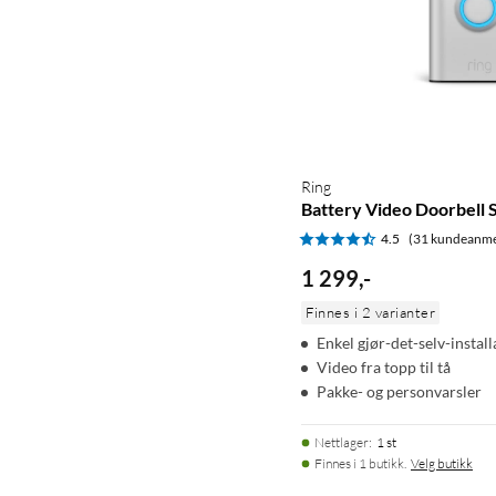
Ring
Battery Video Doorbell S
4.5
(31 kundeanme
1 299
,
-
Finnes i 2 varianter
Enkel gjør-det-selv-install
Video fra topp til tå
Pakke- og personvarsler
Nettlager
:
1 st
Finnes i 1 butikk.
Velg butikk