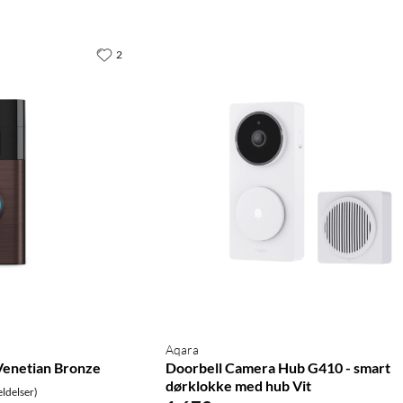
2
Aqara
Venetian Bronze
Doorbell Camera Hub G410 - smart
dørklokke med hub Vit
ldelser)