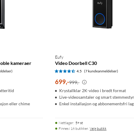
Eufy
doble kameraer
Video Doorbell C30
ldelser)
4.5
(7 kundeanmeldelser)
699
,
-
999,-
tteritid
Krystallklar 2K-video i bredt format
Live-videosamtaler og smart stemmesty
sjon eller chime
Enkel installasjon og abbonementsfri lag
Nettlager
:
5+ st
Finnes i 16 butikker.
Velg butikk