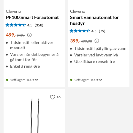
Cleverio
Cleverio
PF100 Smart Fôrautomat
Smart vannautomat for
husdyr
4.5
(358)
4.5
(79)
499
,
-
849,-
399
,
-
499,90
Tidsinnstill eller aktiver
manuelt
Tidsinnstill påfylling av vann
Varsler når det begynner å
Varsler ved lavt vannivå
gå tomt for fôr
Utskiftbare rensefiltre
Enkel å rengjøre
Nettlager
:
100+ st
Nettlager
:
100+ st
16