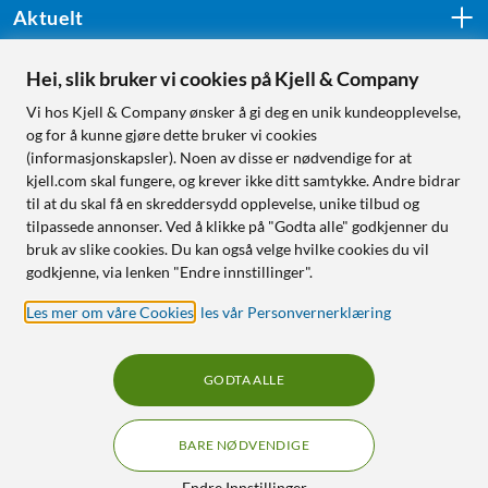
Aktuelt
Hei, slik bruker vi cookies på Kjell & Company
Følg oss
Vi hos Kjell & Company ønsker å gi deg en unik kundeopplevelse,
og for å kunne gjøre dette bruker vi cookies
(informasjonskapsler). Noen av disse er nødvendige for at
kjell.com skal fungere, og krever ikke ditt samtykke. Andre bidrar
Handle fra:
til at du skal få en skreddersydd opplevelse, unike tilbud og
tilpassede annonser. Ved å klikke på "Godta alle" godkjenner du
Sverige
bruk av slike cookies. Du kan også velge hvilke cookies du vil
Norge
godkjenne, via lenken "Endre innstillinger".
Les mer om våre Cookies
,
les vår Personvernerklæring
GODTA ALLE
BARE NØDVENDIGE
RÅD OG TILBEHØR TIL
HJEMMEELEKTRONIKK
Filtre
Endre Innstillinger