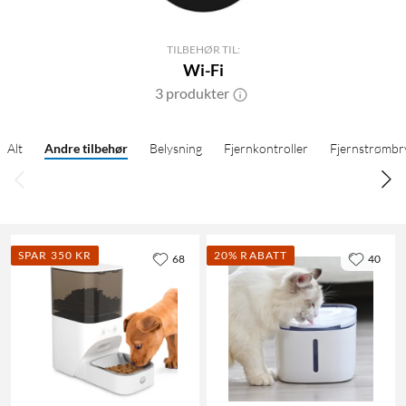
TILBEHØR TIL:
Wi-Fi
3 produkter
Alt
Andre tilbehør
Belysning
Fjernkontroller
Fjernstrømbr
SPAR 350 KR
20% RABATT
68
40