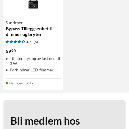
Sunricher
Bypass Tilleggsenhet til
dimmer og bryter
4.5
(6)
90
59
Tillater styring av last ned til
3 W
Forhindrer LED-flimmer
Nettlager
:
20+ st
Bli medlem hos