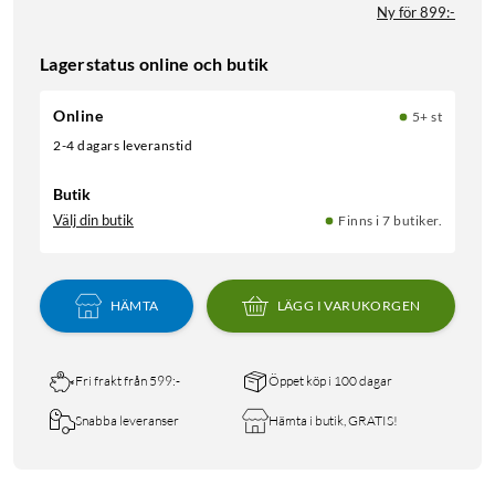
Ny för 899:-
Lagerstatus online och butik
Online
5+ st
2-4 dagars leveranstid
Butik
Välj din butik
Finns i 7 butiker.
HÄMTA
LÄGG I VARUKORGEN
Fri frakt från 599:-
Öppet köp i 100 dagar
Snabba leveranser
Hämta i butik, GRATIS!