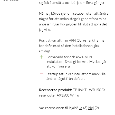
sig fick återställa och börja om flera gånger.

räckvidden på ett wifi-nätverk, till exempel för att täcka döda
zoner i hemmet eller på kontoret där wifi-signalen är svag.
När jag körde igenom setupen utan att ändra 
något för att sedan stegvis genomföra mina 
Klient
anpassningar fick jag den till slut att göra det 
jag ville.

Routern fungerar som en klientenhet som ansluter till ett
befintligt trådlöst nätverk för att sedan dela den anslutningen
Positivt var att min VPN (Surgshark) fanns 
via Gigabit-LAN-porten och en Ethernet-kabel. Användbart
för definierad så den installationen gick 
om du vill ansluta enheter som saknar wifi, som t.ex. äldre
smidigt
skrivare eller stationära datorer, till ett trådlöst nätverk.
Förberedd för och enkel VPN 
installation, Smidigt format, Mycket går 
Antalet LAN-portar kan utökas med en switch. Du kan också
att konfigurera
ansluta en extern hårddisk till routerns USB-port för att på så
Startup setup var inte lätt om man ville 
sätt dela filer med andra som är uppkopplade mot ditt wifi-
ändra något från default
nätverk.
Recenserad produkt:
TP-link TL-WR1502X 
Säker surfning dygnet runt
reserouter AX1500 Wifi 6
TL-WR1502X stödjer OpenVPN och WireGuard® och kan
Var recensionen till hjälp?
Ja
(
3
)
Nej
(
2
)
hålla ditt nätverk privat och skydda din data var som helst i