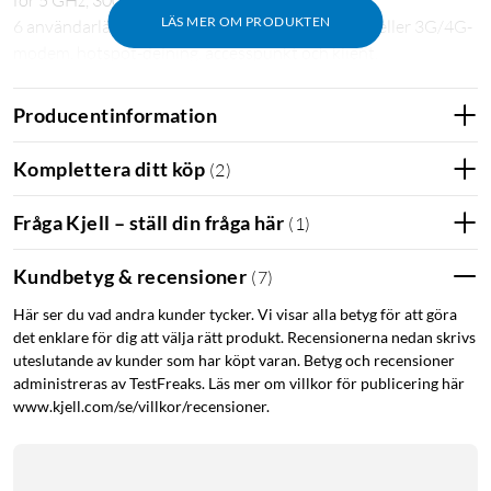
för 5 GHz, 300 Mb/s för 2,4 GHz).
LÄS MER OM PRODUKTEN
6 användarlägen som t.ex. USB-delning via mobil eller 3G/4G-
modem, hotspot-delning, accesspunkt och klient.
Gigabit-WAN- och LAN-portar för snabbt bredband in och
anslutning av högintensiva trådbunda enheter som en NAS.
Producentinformation
Säker surfning tack vare stöd för OpenVPN och WireGuard.
Kan strömförsörjas med en powerbank.
Komplettera ditt köp
(
2
)
Bärbar router för jobb och nöje
Fråga Kjell – ställ din fråga här
(
1
)
TL-WR1502X från TP-Link är en kompakt och bärbar
Kundbetyg & recensioner
reserouter som förbättrar din wifi-upplevelse på jobbresan, i
(
7
)
stugan eller på semesterresan. Med routern kan du dela en
Här ser du vad andra kunder tycker. Vi visar alla betyg för att göra
internetuppkoppling trådlöst med familjen i sommarhuset,
det enklare för dig att välja rätt produkt. Recensionerna nedan skrivs
använda Chromecast eller Apple TV på hotellrummet eller
uteslutande av kunder som har köpt varan. Betyg och recensioner
utöka täckningen av ett wifi-nätverk genom att använda
administreras av TestFreaks. Läs mer om villkor för publicering här
routern som en repeater.
www.kjell.com/se/villkor/recensioner.
Snabb och pålitlig