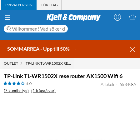
PRIVATPERSON
FÖRETAG
SOMMARREA - Upp till 50%
→
OUTLET
TP-LINK TL-WR1502X RESEROUTER AX1500 WIFI 6
TP-Link TL-WR1502X reserouter AX1500 Wifi 6
4.0
Artikelnr: 65840-A
(7 kundbetyg)
(1 fråga/svar)
|