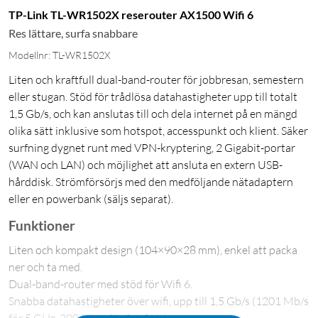
TP-Link TL-WR1502X reserouter AX1500 Wifi 6
Res lättare, surfa snabbare
Modellnr: TL-WR1502X
Liten och kraftfull dual-band-router för jobbresan, semestern
eller stugan. Stöd för trådlösa datahastigheter upp till totalt
1,5 Gb/s, och kan anslutas till och dela internet på en mängd
olika sätt inklusive som hotspot, accesspunkt och klient. Säker
surfning dygnet runt med VPN-kryptering, 2 Gigabit-portar
(WAN och LAN) och möjlighet att ansluta en extern USB-
hårddisk. Strömförsörjs med den medföljande nätadaptern
eller en powerbank (säljs separat).
Funktioner
Liten och kompakt design (104×90×28 mm), enkel att packa
ner och ta med.
Dual-band-router med stöd för Wifi 6.
Snabba datahastigheter över wifi, upp till 1,5 Gb/s (1201 Mb/s