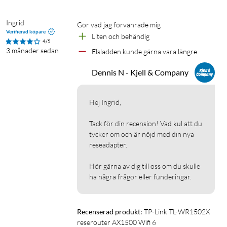
Routern ansluts till ett modem via Gigabit-WAN-porten för
att skapa ett lokalt nätverk och dela en internetuppkoppling
Ingrid
Gör vad jag förvänrade mig
med flera enheter. Routern tilldelar IP-adresser och hanterar
Verifierad köpare
Liten och behändig
trafik mellan nätverket och internet. Eftersom LAN-porten
4/5
3 månader sedan
Elsladden kunde gärna vara längre
också är en Gigabit-port kan du även ansluta högintensiva
trådbundna enheter som din smart-TV, spelkonsol eller NAS
Dennis N - Kjell & Company
med en Ethernet-kabel (ingår).
Hej Ingrid,

USB-delning via mobil
Routern ansluts till en mobil med hjälp av en USB-kabel
Tack för din recension! Vad kul att du 
(ingår) för att dela internetanslutningen med flera enheter
tycker om och är nöjd med din nya 
genom routern. Bra när det inte finns tillgång till en fast
reseadapter. 

internetanslutning.
Hör gärna av dig till oss om du skulle 
ha några frågor eller funderingar.
Delning via 3G/4G-USB-modem
Ett 3G- eller 4G-USB-modem ansluts till routerns USB-port
för att dela en internetanslutning trådlöst eller via LAN-
Recenserad produkt:
TP-Link TL-WR1502X 
porten. Användbart på platser utan fast bredband som på
reserouter AX1500 Wifi 6