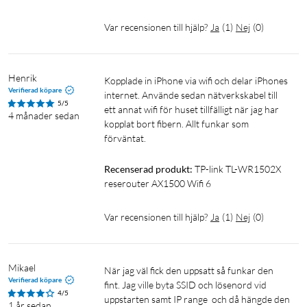
resor eller i sommarstugan.
Var recensionen till hjälp?
Ja
(
1
)
Nej
(
0
)
Hotspot
Routern ta emot en befintlig wifi-signal och delar den vidare.
Henrik
Perfekt för att förbättra wifi-täckningen i områden med svag
Kopplade in iPhone via wifi och delar iPhones 
Verifierad köpare
signal eller för att skapa ett eget nätverk när du ansluter till
internet. Använde sedan nätverkskabel till 
5/5
ett annat wifi för huset tillfälligt när jag har 
ett offentligt wifi.
4 månader sedan
kopplat bort fibern. Allt funkar som 
förväntat.
Accesspunkt
Routern ansluts till ett befintligt nätverk via en kabel och
Recenserad produkt:
TP-link TL-WR1502X 
skapar en trådlös åtkomstpunkt för andra enheter. Används
reserouter AX1500 Wifi 6
när du vill lägga till wifi-funktioner till ett trådbundet nätverk
eller utöka täckningen av ett befintligt. Till skillnad från
Var recensionen till hjälp?
Ja
(
1
)
Nej
(
0
)
router-läget sker ingen hantering av trafiken.
Repeater
Mikael
När jag väl fick den uppsatt så funkar den 
Verifierad köpare
fint. Jag ville byta SSID och lösenord vid 
Routern fångar upp en befintlig wifi-signal och förstärker den
4/5
uppstarten samt IP range  och då hängde den 
för att öka täckningsområdet. Bra när du behöver utöka
1 år sedan