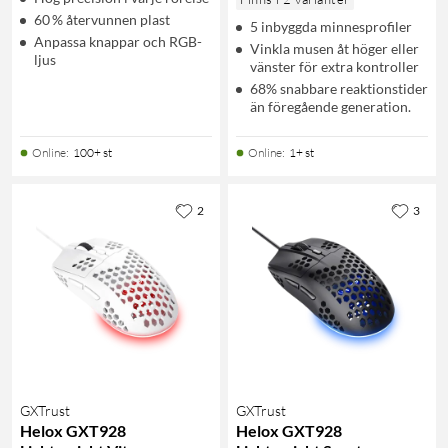
60 % återvunnen plast
5 inbyggda minnesprofiler
Anpassa knappar och RGB-
Vinkla musen åt höger eller
ljus
vänster för extra kontroller
68% snabbare reaktionstider
än föregående generation.
Online
:
100+ st
Online
:
1+ st
2
3
GXTrust
GXTrust
Helox GXT928
Helox GXT928