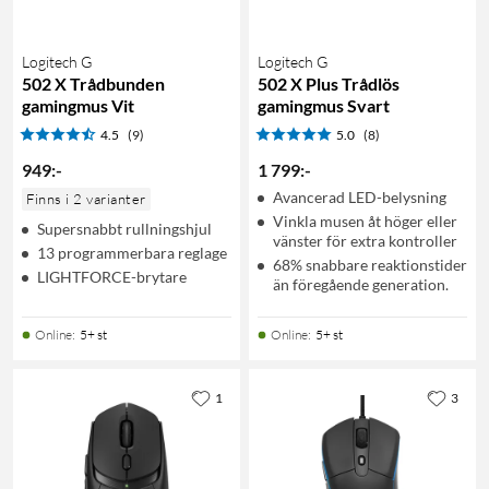
Logitech G
Logitech G
502 X Trådbunden
502 X Plus Trådlös
gamingmus Vit
gamingmus Svart
4.5
(9)
5.0
(8)
949
:
-
1 799
:
-
Avancerad LED-belysning
Finns i 2 varianter
Vinkla musen åt höger eller
Supersnabbt rullningshjul
vänster för extra kontroller
13 programmerbara reglage
68% snabbare reaktionstider
LIGHTFORCE-brytare
än föregående generation.
Online
:
5+ st
Online
:
5+ st
1
3