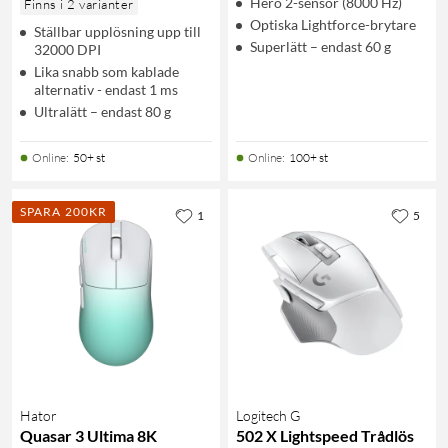
Hero 2-sensor (8000 Hz)
Finns i 2 varianter
Optiska Lightforce-brytare
Ställbar upplösning upp till
Superlätt – endast 60 g
32000 DPI
Lika snabb som kablade
alternativ - endast 1 ms
Ultralätt – endast 80 g
Online
:
50+ st
Online
:
100+ st
SPARA 200KR
1
5
Hator
Logitech G
Quasar 3 Ultima 8K
502 X Lightspeed Trådlös