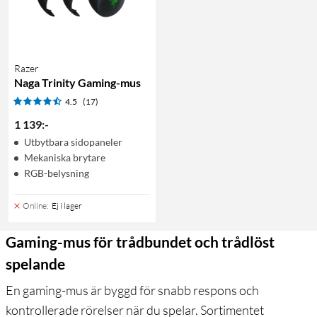
Razer
Naga Trinity Gaming-mus
4.5
(17)
1 139
:
-
Utbytbara sidopaneler
Mekaniska brytare
RGB-belysning
Online
:
Ej i lager
Gaming-mus för trådbundet och trådlöst
spelande
En gaming-mus är byggd för snabb respons och
kontrollerade rörelser när du spelar. Sortimentet