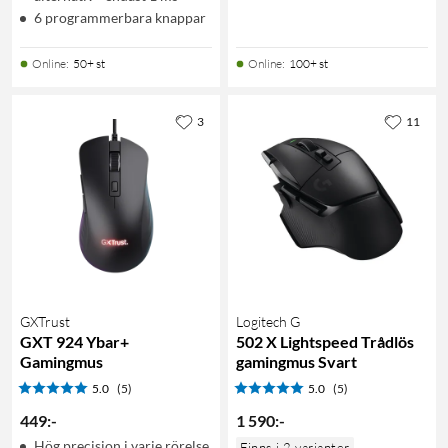
6 programmerbara knappar
Online
:
50+ st
Online
:
100+ st
3
11
GXTrust
Logitech G
GXT 924 Ybar+
502 X Lightspeed Trådlös
Gamingmus
gamingmus Svart
5.0
(5)
5.0
(5)
449
:
-
1 590
:
-
Hög precision i varje rörelse
Finns i 2 varianter