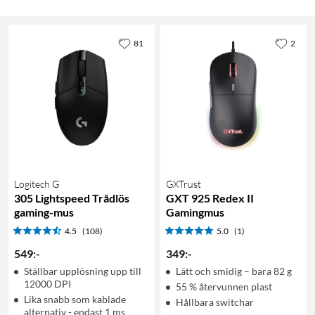
81
2
Logitech G
GXTrust
305 Lightspeed Trådlös
GXT 925 Redex II
gaming-mus
Gamingmus
4.5
(108)
5.0
(1)
549
:
-
349
:
-
Ställbar upplösning upp till
Lätt och smidig – bara 82 g
12000 DPI
55 % återvunnen plast
Lika snabb som kablade
Hållbara switchar
alternativ - endast 1 ms