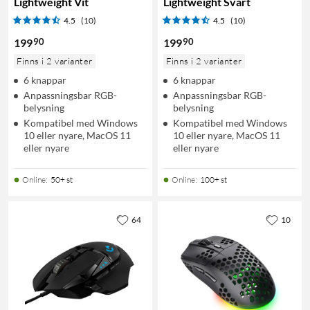
Lightweight Vit
Lightweight Svart
4.5
(10)
4.5
(10)
90
90
199
199
Finns i 2 varianter
Finns i 2 varianter
6 knappar
6 knappar
Anpassningsbar RGB-
Anpassningsbar RGB-
belysning
belysning
Kompatibel med Windows
Kompatibel med Windows
10 eller nyare, MacOS 11
10 eller nyare, MacOS 11
eller nyare
eller nyare
Online
:
50+ st
Online
:
100+ st
64
10