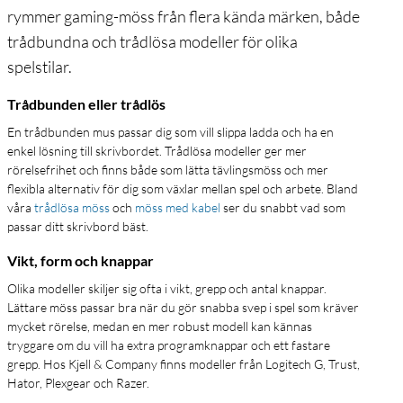
rymmer gaming-möss från flera kända märken, både
trådbundna och trådlösa modeller för olika
spelstilar.
Trådbunden eller trådlös
En trådbunden mus passar dig som vill slippa ladda och ha en
enkel lösning till skrivbordet. Trådlösa modeller ger mer
rörelsefrihet och finns både som lätta tävlingsmöss och mer
flexibla alternativ för dig som växlar mellan spel och arbete. Bland
våra
trådlösa möss
och
möss med kabel
ser du snabbt vad som
passar ditt skrivbord bäst.
Vikt, form och knappar
Olika modeller skiljer sig ofta i vikt, grepp och antal knappar.
Lättare möss passar bra när du gör snabba svep i spel som kräver
mycket rörelse, medan en mer robust modell kan kännas
tryggare om du vill ha extra programknappar och ett fastare
grepp. Hos Kjell & Company finns modeller från Logitech G, Trust,
Hator, Plexgear och Razer.