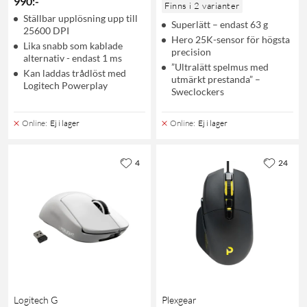
990
:
-
Finns i 2 varianter
Ställbar upplösning upp till
Superlätt – endast 63 g
25600 DPI
Hero 25K-sensor för högsta
Lika snabb som kablade
precision
alternativ - endast 1 ms
”Ultralätt spelmus med
Kan laddas trådlöst med
utmärkt prestanda” –
Logitech Powerplay
Sweclockers
Online
:
Ej i lager
Online
:
Ej i lager
4
24
Logitech G
Plexgear