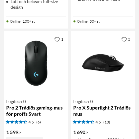
Lätt och bekväm full-size
design
Online
:
100+ st
Online
:
50+ st
1
5
Logitech G
Logitech G
Pro 2 Trådlös gaming-mus
Pro X Superlight 2 Trådlös
för proffs Svart
mus
4.5
(6)
4.5
(10)
1 599
:
-
1 690
:
-