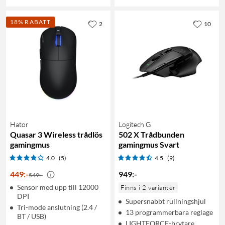
18% RABATT
2
10
Hator
Logitech G
Quasar 3 Wireless trådlös
502 X Trådbunden
gamingmus
gamingmus Svart
4.0
(5)
4.5
(9)
449
:
-
949
:
-
549:-
Sensor med upp till 12000
Finns i 2 varianter
DPI
Supersnabbt rullningshjul
Tri-mode anslutning (2.4 /
13 programmerbara reglage
BT / USB)
LIGHTFORCE-brytare