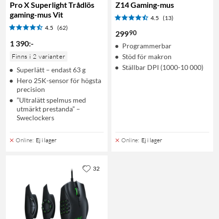
Pro X Superlight Trådlös
Z14 Gaming-mus
gaming-mus Vit
4.5
(13)
4.5
(62)
90
299
1 390
:
-
Programmerbar
Finns i 2 varianter
Stöd för makron
Ställbar DPI (1000-10 000)
Superlätt – endast 63 g
Hero 25K-sensor för högsta
precision
”Ultralätt spelmus med
utmärkt prestanda” –
Sweclockers
Online
:
Ej i lager
Online
:
Ej i lager
32