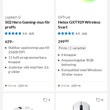
Logitech G
GXTrust
502 Hero Gaming-mus för
Helox GXT929 Wireless
proffs
Svart
5.0
(69)
4.5
(26)
90
629
:
-
299
Ställbar upplösning upp till
Finns i 2 varianter
25600 DPI
6 knappar
11 fullt programmerbara
Anpassningsbar RGB-
knappar
belysning
Justerbar vikt med fem 3,6
Kompatibel med Windows
g-vikter
10 eller nyare.
Online
:
100+ st
Online
:
100+ st
5
0