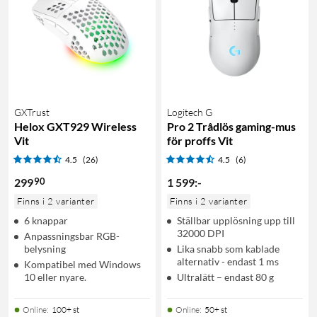
GXTrust
Logitech G
Helox GXT929 Wireless
Pro 2 Trådlös gaming-mus
Vit
för proffs Vit
4.5
(26)
4.5
(6)
90
299
1 599
:
-
Finns i 2 varianter
Finns i 2 varianter
6 knappar
Ställbar upplösning upp till
32000 DPI
Anpassningsbar RGB-
belysning
Lika snabb som kablade
alternativ - endast 1 ms
Kompatibel med Windows
10 eller nyare.
Ultralätt – endast 80 g
Online
:
100+ st
Online
:
50+ st