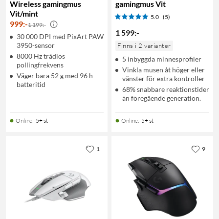
Wireless gamingmus
gamingmus Vit
Vit/mint
5.0
(5)
999
:
-
1 199:-
1 599
:
-
30 000 DPI med PixArt PAW
3950-sensor
Finns i 2 varianter
8000 Hz trådlös
5 inbyggda minnesprofiler
pollingfrekvens
Vinkla musen åt höger eller
Väger bara 52 g med 96 h
vänster för extra kontroller
batteritid
68% snabbare reaktionstider
än föregående generation.
Online
:
5+ st
Online
:
5+ st
1
9