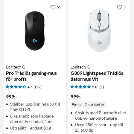
51
3
Logitech G
Logitech G
Pro Trådlös gaming-mus
G309 Lightspeed Trådlös
för proffs
datormus Vit
4.5
(29)
5.0
(1)
999
:
-
999
:
-
Ställbar upplösning upp till
Finns i 2 varianter
25600 DPI
Ansluts med Bluetooth eller
Lika snabb som kablade
USB-A-nanomottagare
alternativ - endast 1 ms
Hero 25K-sensor - upp till
Ultralätt – endast 80 g
25 600 dpi