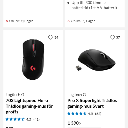
Upp till 300 timmar
batteritid (1st AA-batteri)
Online
:
Ej i lager
Online
:
Ej i lager
34
37
Logitech G
Logitech G
703 Lightspeed Hero
Pro X Superlight Trådlös
Trådlös gaming-mus för
gaming-mus Svart
proffs
4.5
(62)
4.5
(41)
1 390
:
-