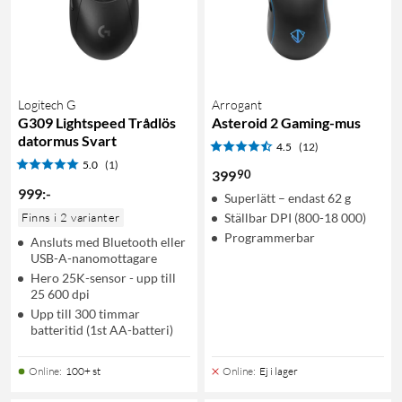
Logitech G
Arrogant
G309 Lightspeed Trådlös
Asteroid 2 Gaming-mus
datormus Svart
4.5
(12)
5.0
(1)
90
399
999
:
-
Superlätt – endast 62 g
Finns i 2 varianter
Ställbar DPI (800-18 000)
Programmerbar
Ansluts med Bluetooth eller
USB-A-nanomottagare
Hero 25K-sensor - upp till
25 600 dpi
Upp till 300 timmar
batteritid (1st AA-batteri)
Online
:
100+ st
Online
:
Ej i lager