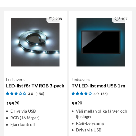
208
107
Ledsavers
Ledsavers
LED-list för TV RGB 3-pack
TV LED-list med USB 1 m
3.0
(156)
4.0
(56)
90
90
199
99
Drivs via USB
Välj mellan olika färger och
ljuslägen
RGB (16 färger)
RGB-belysning
Fjärrkontroll
Drivs via USB