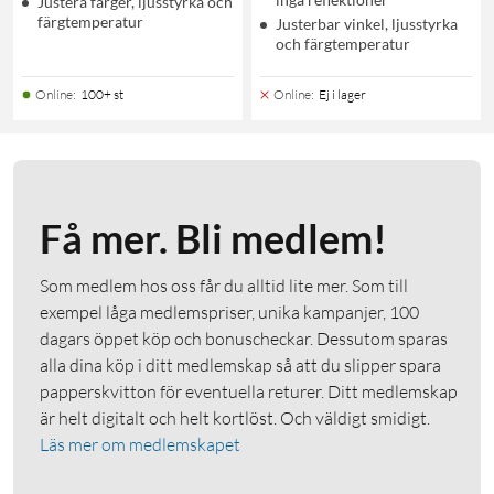
Justera färger, ljusstyrka och
färgtemperatur
Justerbar vinkel, ljusstyrka
och färgtemperatur
Online
:
100+ st
Online
:
Ej i lager
Få mer. Bli medlem!
Som medlem hos oss får du alltid lite mer. Som till
exempel låga medlemspriser, unika kampanjer, 100
dagars öppet köp och bonuscheckar. Dessutom sparas
alla dina köp i ditt medlemskap så att du slipper spara
papperskvitton för eventuella returer. Ditt medlemskap
är helt digitalt och helt kortlöst. Och väldigt smidigt.
Läs mer om medlemskapet