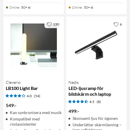
Online
:
50+ st
Online
:
50+ st
130
6
Cleverio
Nedis
LB100 Light Bar
LED-ljusramp för
bildskärm och laptop
4.0
(54)
4.5
(8)
549
:
-
499
:
-
Kan synkronisera med musik
Skonsamt ljus för ögonen
Kompatibel med
röstassistenter
Underlättar skärmläsning –
inga reflektioner