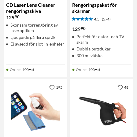
CD Laser Lens Cleaner
Rengöringspaket för
rengöringsskiva
skärmar
90
129
4.5
(574)
Skonsam torrengöring av
90
129
laseroptiken
Perfekt för dator- och TV-
Ljudguide på flera språk
skärm
Ej avsedd för slot-in-enheter
Dubbla putsdukar
300 ml vätska
Online
:
100+ st
Online
:
100+ st
195
48