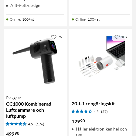
Allt-i-ett-design
Online
:
100+ st
Online
:
100+ st
96
107
Plexgear
20-i-1 rengöringskit
CC1000 Kombinerad
Luftdammare och
4.5
(57)
luftpump
90
129
4.5
(176)
Håller elektroniken hel och
90
499
ren