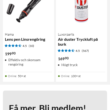
Hama
Luxorparts
Lens pen Linsrengöring
Air duster Tryckluft på
burk
4.5
(10)
4.5
(567)
90
199
90
169
Effektiv och skonsam
rengöring
Högt tryck
Online
:
50+ st
Online
:
100+ st
Få mer. Bli medlem!