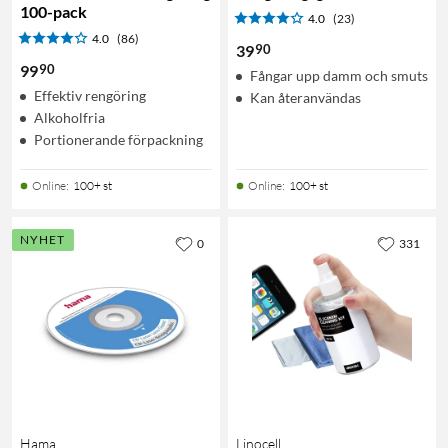
100-pack
4.0
(23)
4.0
(86)
90
39
90
99
Fångar upp damm och smuts
Effektiv rengöring
Kan återanvändas
Alkoholfria
Portionerande förpackning
Online
:
100+ st
Online
:
100+ st
NYHET
0
331
Hama
Linocell