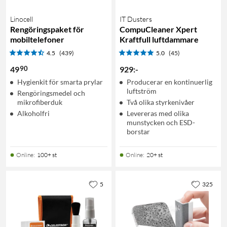
Linocell
IT Dusters
Rengöringspaket för
CompuCleaner Xpert
mobiltelefoner
Kraftfull luftdammare
4.5
(439)
5.0
(45)
90
49
929
:
-
Hygienkit för smarta prylar
Producerar en kontinuerlig
luftström
Rengöringsmedel och
mikrofiberduk
Två olika styrkenivåer
Alkoholfri
Levereras med olika
munstycken och ESD-
borstar
Online
:
100+ st
Online
:
20+ st
5
325