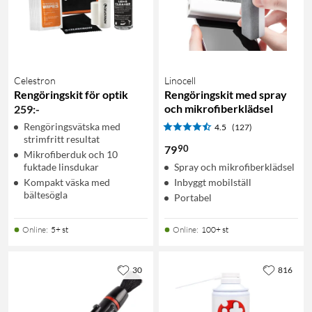
Celestron
Linocell
Rengöringskit för optik
Rengöringskit med spray
och mikrofiberklädsel
259
:
-
Rengöringsvätska med
4.5
(127)
strimfritt resultat
90
79
Mikrofiberduk och 10
fuktade linsdukar
Spray och mikrofiberklädsel
Kompakt väska med
Inbyggt mobilställ
bältesögla
Portabel
Online
:
5+ st
Online
:
100+ st
30
816