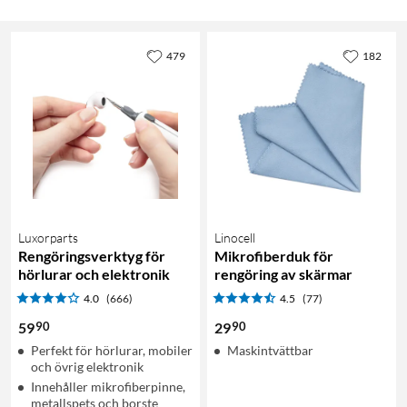
479
182
Luxorparts
Linocell
Rengöringsverktyg för
Mikrofiberduk för
hörlurar och elektronik
rengöring av skärmar
4.0
(666)
4.5
(77)
90
90
59
29
Perfekt för hörlurar, mobiler
Maskintvättbar
och övrig elektronik
Innehåller mikrofiberpinne,
metallspets och borste