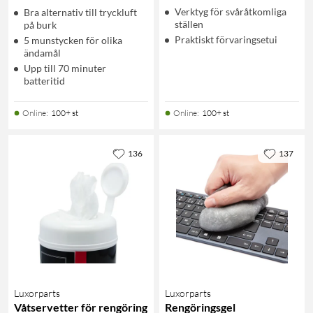
Verktyg för svåråtkomliga
Bra alternativ till tryckluft
ställen
på burk
Praktiskt förvaringsetui
5 munstycken för olika
ändamål
Upp till 70 minuter
batteritid
Online
:
100+ st
Online
:
100+ st
136
137
Luxorparts
Luxorparts
Våtservetter för rengöring
Rengöringsgel