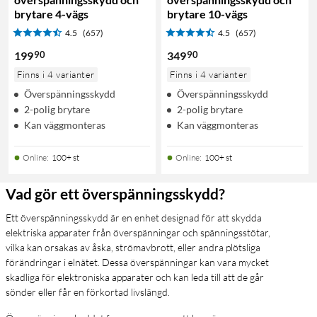
brytare 4-vägs
brytare 10-vägs
4.5
(657)
4.5
(657)
90
90
199
349
Finns i 4 varianter
Finns i 4 varianter
Överspänningsskydd
Överspänningsskydd
2-polig brytare
2-polig brytare
Kan väggmonteras
Kan väggmonteras
Online
:
100+ st
Online
:
100+ st
Vad gör ett överspänningsskydd?
Ett överspänningsskydd är en enhet designad för att skydda
elektriska apparater från överspänningar och spänningsstötar,
vilka kan orsakas av åska, strömavbrott, eller andra plötsliga
förändringar i elnätet. Dessa överspänningar kan vara mycket
skadliga för elektroniska apparater och kan leda till att de går
sönder eller får en förkortad livslängd.