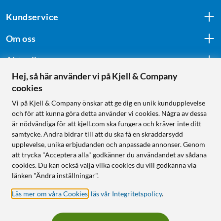
Kundservice
Om oss
Aktuellt
Hej, så här använder vi på Kjell & Company
cookies
Följ oss
Vi på Kjell & Company önskar att ge dig en unik kundupplevelse
och för att kunna göra detta använder vi cookies. Några av dessa
är nödvändiga för att kjell.com ska fungera och kräver inte ditt
samtycke. Andra bidrar till att du ska få en skräddarsydd
Handla från:
upplevelse, unika erbjudanden och anpassade annonser. Genom
att trycka "Acceptera alla" godkänner du användandet av sådana
Sverige
cookies. Du kan också välja vilka cookies du vill godkänna via
Norge
länken "Ändra inställningar".
Läs mer om våra Cookies
,
läs vår Integritetspolicy
.