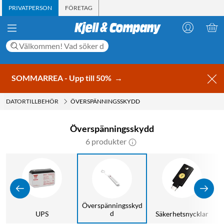
PRIVATPERSON
FÖRETAG
SOMMARREA - Upp till 50%
→
DATORTILLBEHÖR
ÖVERSPÄNNINGSSKYDD
Överspänningsskydd
6 produkter
Överspänningsskyd
d
UPS
Säkerhetsnycklar
A