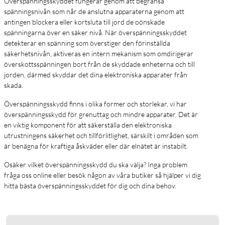
Överspänningsskyddet fungerar genom att begränsa
spänningsnivån som når de anslutna apparaterna genom att
antingen blockera eller kortsluta till jord de oönskade
spänningarna över en säker nivå. När överspänningsskyddet
detekterar en spänning som överstiger den förinställda
säkerhetsnivån, aktiveras en intern mekanism som omdirigerar
överskottsspänningen bort från de skyddade enheterna och till
jorden, därmed skyddar det dina elektroniska apparater från
skada.
Överspänningsskydd finns i olika former och storlekar, vi har
överspänningsskydd för grenuttag och mindre apparater. Det är
en viktig komponent för att säkerställa den elektroniska
utrustningens säkerhet och tillförlitlighet, särskilt i områden som
är benägna för kraftiga åskväder eller där elnätet är instabilt.
Osäker vilket överspänningsskydd du ska välja? Inga problem
fråga oss online eller besök någon av våra butiker så hjälper vi dig
hitta bästa överspänningsskyddet för dig och dina behov.