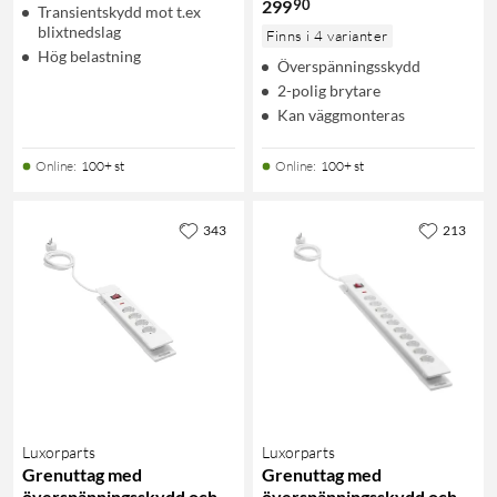
90
299
Transientskydd mot t.ex
blixtnedslag
Finns i 4 varianter
Hög belastning
Överspänningsskydd
2-polig brytare
Kan väggmonteras
Online
:
100+ st
Online
:
100+ st
343
213
Luxorparts
Luxorparts
Grenuttag med
Grenuttag med
överspänningsskydd och
överspänningsskydd och