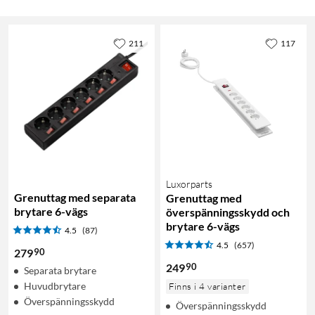
211
117
Luxorparts
Grenuttag med separata
Grenuttag med
brytare 6-vägs
överspänningsskydd och
brytare 6-vägs
4.5
(87)
4.5
(657)
90
279
90
249
Separata brytare
Huvudbrytare
Finns i 4 varianter
Överspänningsskydd
Överspänningsskydd