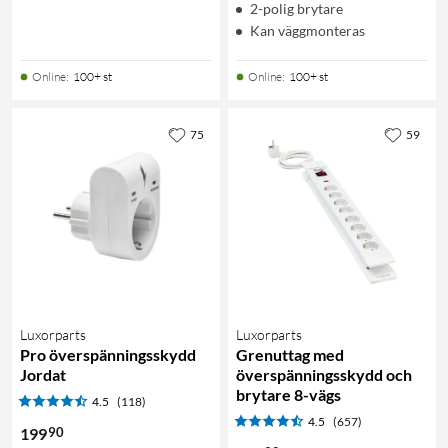
2-polig brytare
Kan väggmonteras
Online
:
100+ st
Online
:
100+ st
75
59
Luxorparts
Luxorparts
Pro överspänningsskydd
Grenuttag med
Jordat
överspänningsskydd och
brytare 8-vägs
4.5
(118)
4.5
(657)
90
199