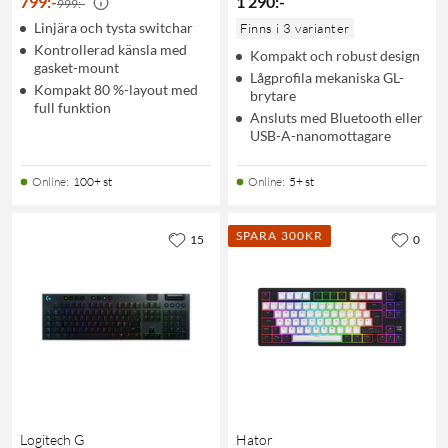
799
:
-
1 290
:
-
999:-
Linjära och tysta switchar
Finns i 3 varianter
Kontrollerad känsla med
Kompakt och robust design
gasket-mount
Lågprofila mekaniska GL-
Kompakt 80 %-layout med
brytare
full funktion
Ansluts med Bluetooth eller
USB-A-nanomottagare
Online
:
100+ st
Online
:
5+ st
SPARA 300KR
15
0
Logitech G
Hator