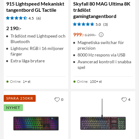
915 Lightspeed Mekaniskt
Skyfall 80 MAG Ultima 8K
tangentbord GL Tactile
trådlöst
gamingtangentbord
4.5
(6)
5.0
(3)
2 190
:
-
999
:
-
1 299:-
Trådlöst med Lightspeed och
Bluetooth
Magnetiska switchar för
precision
Lightsync RGB i 16 miljoner
färger
8000 Hz respons via USB
Extra låga brytare
Avancerad kontroll i snabba
spel
Online
:
1+ st
Online
:
100+ st
SPARA 250KR
0
4
NYHET