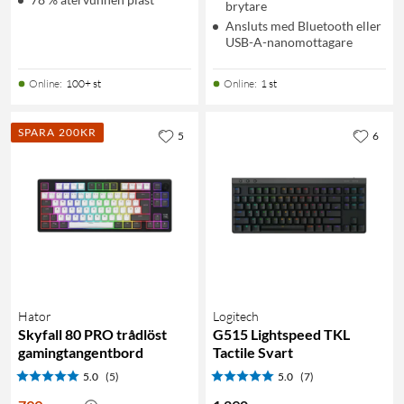
brytare
Ansluts med Bluetooth eller
USB-A-nanomottagare
Online
:
100+ st
Online
:
1 st
SPARA 200KR
5
6
Hator
Logitech
Skyfall 80 PRO trådlöst
G515 Lightspeed TKL
gamingtangentbord
Tactile Svart
5.0
(5)
5.0
(7)