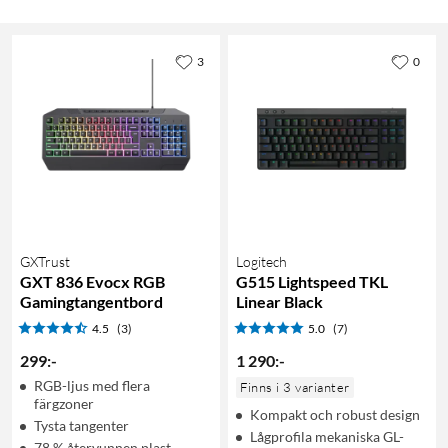
3
0
GXTrust
Logitech
GXT 836 Evocx RGB
G515 Lightspeed TKL
Gamingtangentbord
Linear Black
4.5
(3)
5.0
(7)
299
:
-
1 290
:
-
RGB-ljus med flera
Finns i 3 varianter
färgzoner
Kompakt och robust design
Tysta tangenter
Lågprofila mekaniska GL-
78 % återvunnen plast