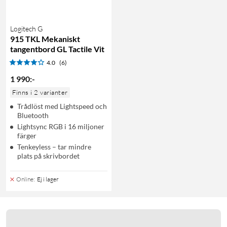
Logitech G
915 TKL Mekaniskt
tangentbord GL Tactile Vit
4.0
(6)
1 990
:
-
Finns i 2 varianter
Trådlöst med Lightspeed och
Bluetooth
Lightsync RGB i 16 miljoner
färger
Tenkeyless – tar mindre
plats på skrivbordet
Online
:
Ej i lager