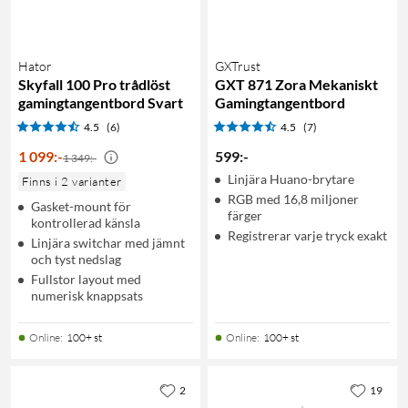
Hator
GXTrust
Skyfall 100 Pro trådlöst
GXT 871 Zora Mekaniskt
gamingtangentbord Svart
Gamingtangentbord
4.5
(6)
4.5
(7)
1 099
:
-
599
:
-
1 349:-
Linjära Huano-brytare
Finns i 2 varianter
RGB med 16,8 miljoner
Gasket-mount för
färger
kontrollerad känsla
Registrerar varje tryck exakt
Linjära switchar med jämnt
och tyst nedslag
Fullstor layout med
numerisk knappsats
Online
:
100+ st
Online
:
100+ st
2
19