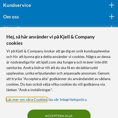
Kundservice
Om oss
Aktuellt
Hej, så här använder vi på Kjell & Company
cookies
Följ oss
Vi på Kjell & Company önskar att ge dig en unik kundupplevelse
och för att kunna göra detta använder vi cookies. Några av dessa
är nödvändiga för att kjell.com ska fungera och kräver inte ditt
samtycke. Andra bidrar till att du ska få en skräddarsydd
Handla från:
upplevelse, unika erbjudanden och anpassade annonser. Genom
att trycka "Acceptera alla" godkänner du användandet av sådana
Sverige
cookies. Du kan också välja vilka cookies du vill godkänna via
Norge
länken "Ändra inställningar".
Läs mer om våra Cookies
,
läs vår Integritetspolicy
.
ACCEPTERA ALLA