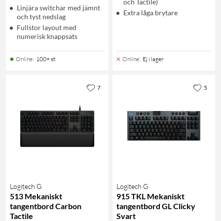
och Tactile)
Linjära switchar med jämnt
Extra låga brytare
och tyst nedslag
Fullstor layout med
numerisk knappsats
Online
:
100+ st
Online
:
Ej i lager
7
5
Logitech G
Logitech G
513 Mekaniskt
915 TKL Mekaniskt
tangentbord Carbon
tangentbord GL Clicky
Tactile
Svart