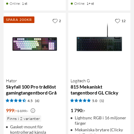
Online
:
1 st
Online
:
1+ st
SPARA 200KR
2
12
Hator
Logitech G
Skyfall 100 Pro trådlöst
815 Mekaniskt
gamingtangentbord Grå
tangentbord GL Clicky
4.5
(6)
5.0
(1)
999
:
-
1 790
:
-
1 199:-
Lightsync RGB i 16 miljoner
Finns i 2 varianter
färger
Gasket-mount för
Mekaniska brytare (Clicky
kontrollerad känsla