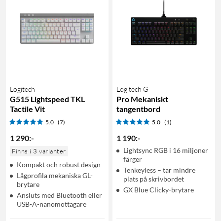
Logitech
Logitech G
G515 Lightspeed TKL
Pro Mekaniskt
Tactile Vit
tangentbord
5.0
(7)
5.0
(1)
1 290
:
-
1 190
:
-
Lightsync RGB i 16 miljoner
Finns i 3 varianter
färger
Kompakt och robust design
Tenkeyless – tar mindre
Lågprofila mekaniska GL-
plats på skrivbordet
brytare
GX Blue Clicky-brytare
Ansluts med Bluetooth eller
USB-A-nanomottagare