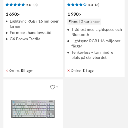
5.0
(3)
4.0
(6)
1 690
:
-
1 990
:
-
Lightsync RGB i 16 miljoner
Finns i 2 varianter
färger
Trådlöst med Lightspeed och
Formbart handlovsstöd
Bluetooth
GX Brown Tactile
Lightsync RGB i 16 miljoner
färger
Tenkeyless – tar mindre
plats på skrivbordet
Online
:
Ej i lager
Online
:
Ej i lager
5