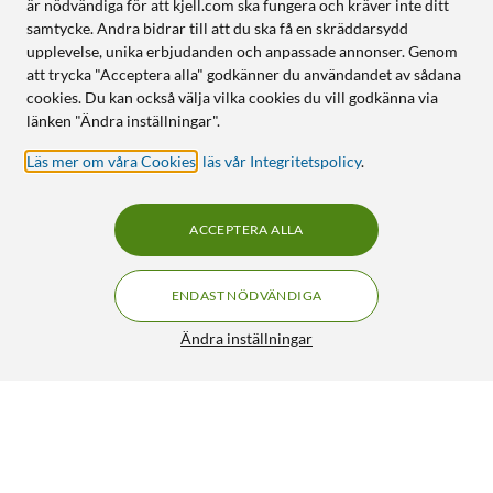
är nödvändiga för att kjell.com ska fungera och kräver inte ditt
samtycke. Andra bidrar till att du ska få en skräddarsydd
upplevelse, unika erbjudanden och anpassade annonser. Genom
att trycka "Acceptera alla" godkänner du användandet av sådana
cookies. Du kan också välja vilka cookies du vill godkänna via
länken "Ändra inställningar".
Läs mer om våra Cookies
,
läs vår Integritetspolicy
.
ACCEPTERA ALLA
ENDAST NÖDVÄNDIGA
Ändra inställningar
XLR-kontakt 3-polig Hona
69:90
3.5/5
HÄMTA
LÄGG I VARUKORGEN