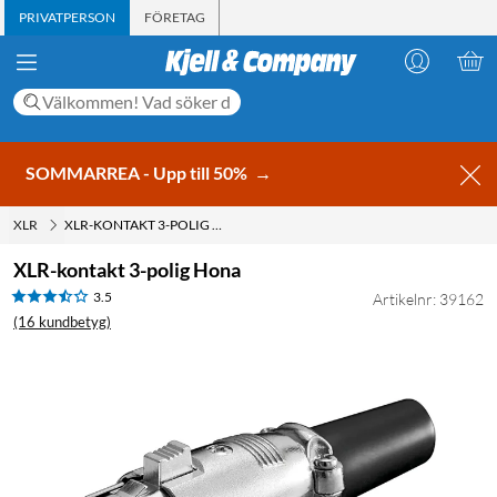
PRIVATPERSON
FÖRETAG
SOMMARREA - Upp till 50%
→
XLR
XLR-KONTAKT 3-POLIG HONA
XLR-kontakt 3-polig Hona
3.5
Artikelnr: 39162
(16 kundbetyg)