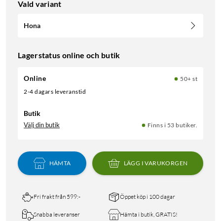
Vald variant
Hona
Lagerstatus online och butik
Online
50+ st
2-4 dagars leveranstid
Butik
Välj din butik
Finns i 53 butiker.
HÄMTA
LÄGG I VARUKORGEN
Fri frakt från 599:-
Öppet köp i 100 dagar
Snabba leveranser
Hämta i butik, GRATIS!