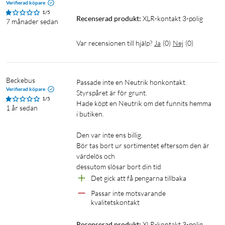
Verifierad köpare
1/5
Recenserad produkt:
XLR-kontakt 3-polig
7 månader sedan
Var recensionen till hjälp?
Ja
(
0
)
Nej
(
0
)
Beckebus
Passade inte en Neutrik honkontakt. 

Verifierad köpare
Styrspåret är för grunt. 

1/5
Hade köpt en Neutrik om det funnits hemma 
1 år sedan
i butiken. 

Den var inte ens billig. 

Bör tas bort ur sortimentet eftersom den är 
värdelös och 

Det gick att få pengarna tillbaka
Passar inte motsvarande 
kvalitetskontakt
Recenserad produkt:
XLR-kontakt 3-polig 