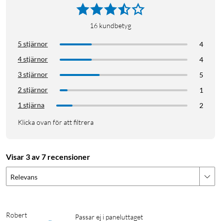
16
kundbetyg
5 stjärnor
4
4 stjärnor
4
3 stjärnor
5
2 stjärnor
1
1 stjärna
2
Klicka ovan för att filtrera
Visar 3 av 7 recensioner
Relevans
Robert
Passar ej i paneluttaget