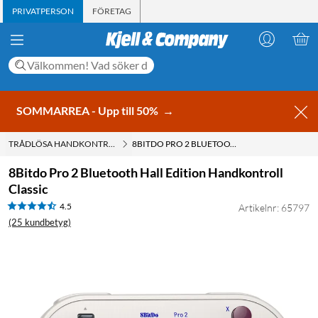
PRIVATPERSON
FÖRETAG
SOMMARREA - Upp till 50%
→
TRÅDLÖSA HANDKONTROLLER
8BITDO PRO 2 BLUETOOTH HALL EDITION HANDKONTROLL CLASSIC
8Bitdo Pro 2 Bluetooth Hall Edition Handkontroll
Classic
4.5
Artikelnr: 65797
(25 kundbetyg)