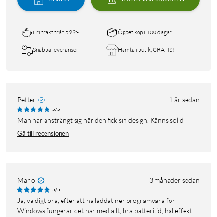
Fri frakt från 599:-
Öppet köp i 100 dagar
Snabba leveranser
Hämta i butik, GRATIS!
Petter
1 år sedan
5/5
Man har ansträngt sig när den fick sin design. Känns solid
Gå till recensionen
Mario
3 månader sedan
5/5
Ja, väldigt bra, efter att ha laddat ner programvara för
Windows fungerar det här med allt, bra batteritid, halleffekt-