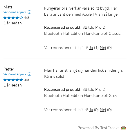
Mats
Fungerar bra, verkar vara solitt bygd. Har 
Verifierad köpare
bara använt den med Apple TV än så länge
4/5
1 år sedan
Recenserad produkt:
8Bitdo Pro 2 
Bluetooth Hall Edition Handkontroll Classic
Var recensionen till hjälp?
Ja
(
1
)
Nej
(
0
)
Petter
Man har ansträngt sig när den fick sin design. 
Verifierad köpare
Känns solid
5/5
1 år sedan
Recenserad produkt:
8Bitdo Pro 2 
Bluetooth Hall Edition Handkontroll Grey
Var recensionen till hjälp?
Ja
(
0
)
Nej
(
0
)
Powered By TestFreaks