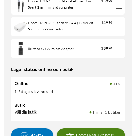
159
90
Linocell USB-A till USB-C-kabel Svart 1 m
Svart 1 m
Finns i 6 varianter
149
90
Linocell Mini USB-laddare 2,4 A (12 W) Vit
Vit
Finns i 2 varianter
199
90
8Bitdo USB Wireless Adapter 2
Lagerstatus online och butik
Online
5+ st
1-2 dagars leveranstid
Butik
Välj din butik
Finns i 5 butiker.
HÄMTA
LÄGG I VARUKORGEN