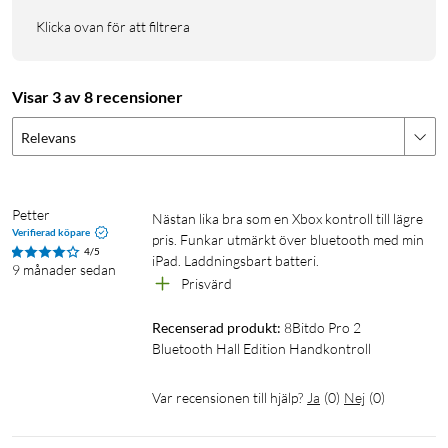
kontroll som hör till vilken karaktär i flerspelarläge. Laddas
Klicka ovan för att filtrera
med den inkluderade USB-C-kabeln.
Batteri: Uppladdningsbart 1000 mAh Li-ion-batteri
Visar 3 av 8 recensioner
Laddningstid: 4 h
Batteritid: 20 h
Relevans
Mått: 153x101x64 mm
Vikt: 228 g
I förpackningen: 8BitDo Pro 2 Bluetooth-handkontroll, USB-
Petter
Nästan lika bra som en Xbox kontroll till lägre 
C-kabel, manual
Verifierad köpare
pris. Funkar utmärkt över bluetooth med min 
4/5
iPad. Laddningsbart batteri. 
9 månader sedan
Prisvärd
Recenserad produkt:
8Bitdo Pro 2 
Bluetooth Hall Edition Handkontroll
Var recensionen till hjälp?
Ja
(
0
)
Nej
(
0
)