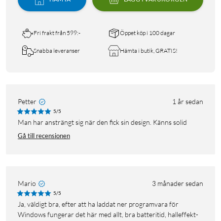
Fri frakt från 599:-
Öppet köp i 100 dagar
Snabba leveranser
Hämta i butik, GRATIS!
Petter
1 år sedan
5/5
Man har ansträngt sig när den fick sin design. Känns solid
Gå till recensionen
Mario
3 månader sedan
5/5
Ja, väldigt bra, efter att ha laddat ner programvara för
Windows fungerar det här med allt, bra batteritid, halleffekt-