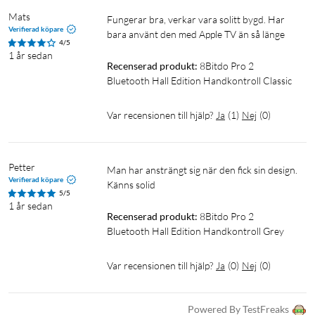
Mats
Fungerar bra, verkar vara solitt bygd. Har 
Verifierad köpare
bara använt den med Apple TV än så länge
4/5
1 år sedan
Recenserad produkt:
8Bitdo Pro 2 
Bluetooth Hall Edition Handkontroll Classic
Var recensionen till hjälp?
Ja
(
1
)
Nej
(
0
)
Petter
Man har ansträngt sig när den fick sin design. 
Verifierad köpare
Känns solid
5/5
1 år sedan
Recenserad produkt:
8Bitdo Pro 2 
Bluetooth Hall Edition Handkontroll Grey
Var recensionen till hjälp?
Ja
(
0
)
Nej
(
0
)
Powered By TestFreaks