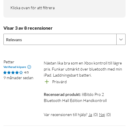
kontroll som hör till vilken karaktär i flerspelarläge. Laddas
Klicka ovan för att filtrera
med den inkluderade USB-C-kabeln.
Batteri: Uppladdningsbart 1000 mAh Li-ion-batteri
Visar 3 av 8 recensioner
Laddningstid: 4 h
Batteritid: 20 h
Relevans
Mått: 153x101x64 mm
Vikt: 228 g
I förpackningen: 8BitDo Pro 2 Bluetooth-handkontroll, USB-
Petter
Nästan lika bra som en Xbox kontroll till lägre 
C-kabel, manual
Verifierad köpare
pris. Funkar utmärkt över bluetooth med min 
4/5
iPad. Laddningsbart batteri. 
9 månader sedan
Prisvärd
Recenserad produkt:
8Bitdo Pro 2 
Bluetooth Hall Edition Handkontroll
Var recensionen till hjälp?
Ja
(
0
)
Nej
(
0
)