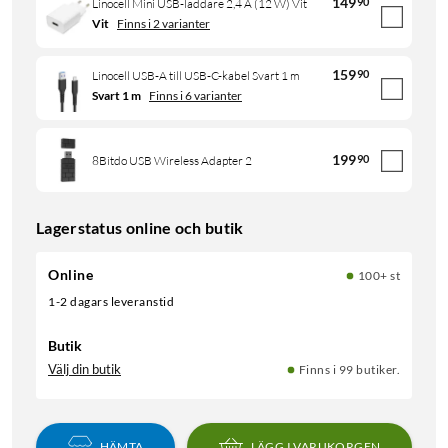
149
90
Linocell Mini USB-laddare 2,4 A (12 W) Vit
Vit
Finns i 2 varianter
159
90
Linocell USB-A till USB-C-kabel Svart 1 m
Svart 1 m
Finns i 6 varianter
199
90
8Bitdo USB Wireless Adapter 2
Lagerstatus online och butik
Online
100+ st
1-2 dagars leveranstid
Butik
Välj din butik
Finns i 99 butiker.
HÄMTA
LÄGG I VARUKORGEN