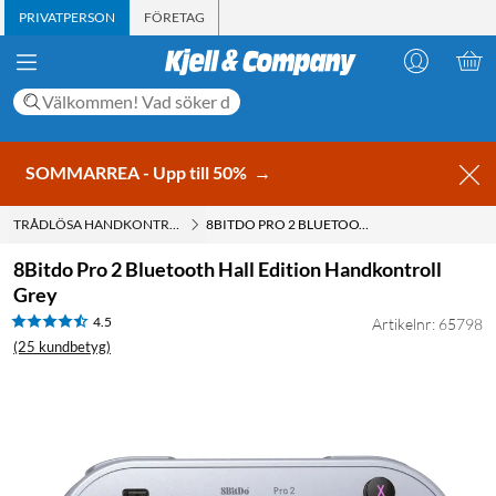
PRIVATPERSON
FÖRETAG
SOMMARREA - Upp till 50%
→
TRÅDLÖSA HANDKONTROLLER
8BITDO PRO 2 BLUETOOTH HALL EDITION HANDKONTROLL GREY
8Bitdo Pro 2 Bluetooth Hall Edition Handkontroll
Grey
4.5
Artikelnr: 65798
(25 kundbetyg)