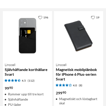
196
19
Linocell
Linocell
Självhäftande korthållare
Magnetisk mobilplånbok
Svart
för iPhone 6 Plus-serien
Svart
4.5
(112)
4.0
(8)
90
99
90
299
Rymmer upp till tre kort
Magnetiskt och löstagbart
Självhäftande
skal
PU-läder