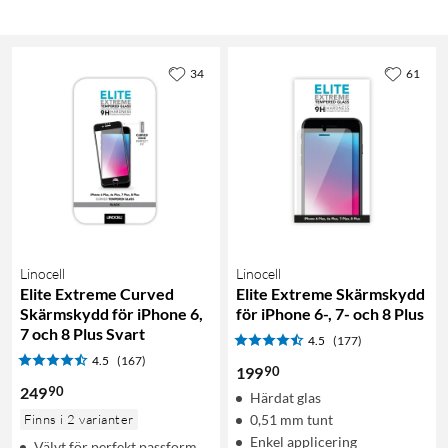
34
61
Linocell
Linocell
Elite Extreme Curved
Elite Extreme Skärmskydd
Skärmskydd för iPhone 6,
för iPhone 6-, 7- och 8 Plus
7 och 8 Plus Svart
4.5
(177)
4.5
(167)
90
199
90
249
Härdat glas
Finns i 2 varianter
0,51 mm tunt
Enkel applicering
Välvt för perfekt passform