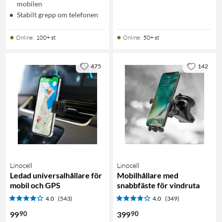
mobilen
Stabilt grepp om telefonen
Online
:
100+ st
Online
:
50+ st
475
142
Linocell
Linocell
Ledad universalhållare för
Mobilhållare med
mobil och GPS
snabbfäste för vindruta
4.0
(543)
4.0
(349)
90
90
99
399