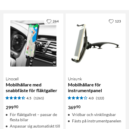
264
123
Linocell
Unisynk
Mobilhållare med
Mobilhållare för
snabbfäste för fläktgaller
instrumentpanel
4.5
(1261)
4.0
(122)
90
90
299
369
För fläktgallret – passar de
Vridbar och vinklingsbar
flesta bilar
Fästs på instrumentpanelen
Anpassar sig automatiskt till