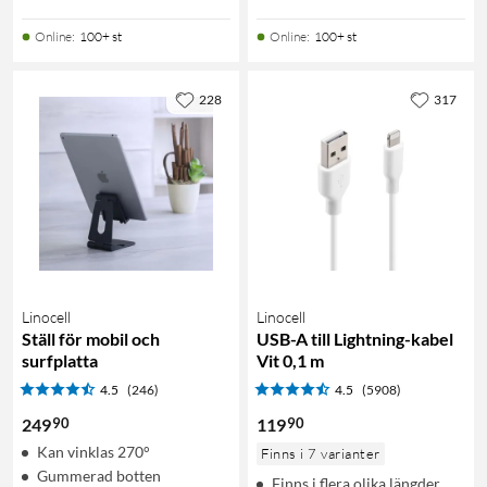
Online
:
100+ st
Online
:
100+ st
228
317
Linocell
Linocell
Ställ för mobil och
USB-A till Lightning-kabel
surfplatta
Vit 0,1 m
4.5
(246)
4.5
(5908)
90
90
249
119
Kan vinklas 270°
Finns i 7 varianter
Gummerad botten
Finns i flera olika längder