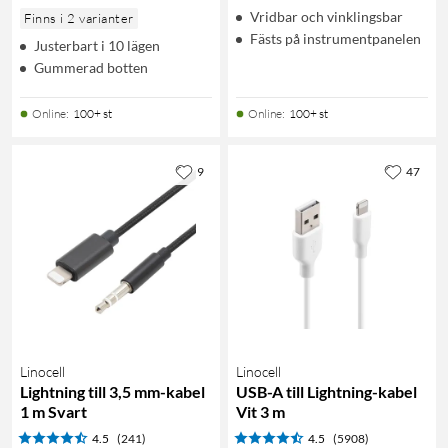
Vridbar och vinklingsbar
Finns i 2 varianter
Fästs på instrumentpanelen
Justerbart i 10 lägen
Gummerad botten
Online
:
100+ st
Online
:
100+ st
9
47
Linocell
Linocell
Lightning till 3,5 mm-kabel
USB-A till Lightning-kabel
1 m Svart
Vit 3 m
4.5
(241)
4.5
(5908)