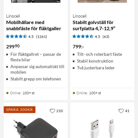
Linocell
Linocell
Mobilhållare med
Stabilt golvställ för
snabbfäste för fläktgaller
surfplatta 4,7-12,9”
4.5
(1261)
4.5
(63)
90
299
799
:
-
För fläktgallret – passar de
Tilt- och roterbart fäste
flesta bilar
Stabil konstruktion
Anpassar sig automatiskt till
Två justerbara leder
mobilen
Stabilt grepp om telefonen
Online
:
100+ st
Online
:
100+ st
SPARA 200KR
210
41