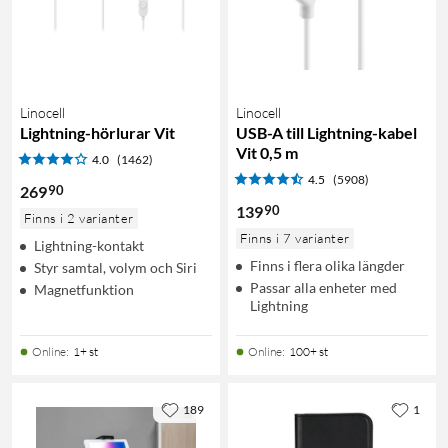
Linocell
Linocell
Lightning-hörlurar Vit
USB-A till Lightning-kabel
Vit 0,5 m
4.0
(1462)
4.5
(5908)
90
269
90
139
Finns i 2 varianter
Finns i 7 varianter
Lightning-kontakt
Finns i flera olika längder
Styr samtal, volym och Siri
Passar alla enheter med
Magnetfunktion
Lightning
Online
:
1+ st
Online
:
100+ st
189
1