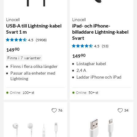
Linocell
Linocell
USB-A till Lightning-kabel
iPad- och iPhone-
Svart 1 m
billaddare Lightning-kabel
Svart
4.5
(5908)
4.5
(53)
90
149
90
149
Finns i 7 varianter
Löstagbar kabel
Finns i flera olika längder
2,4 A
Passar alla enheter med
Laddar iPhone och iPad
Lightning
Online
:
100+ st
Online
:
50+ st
76
34