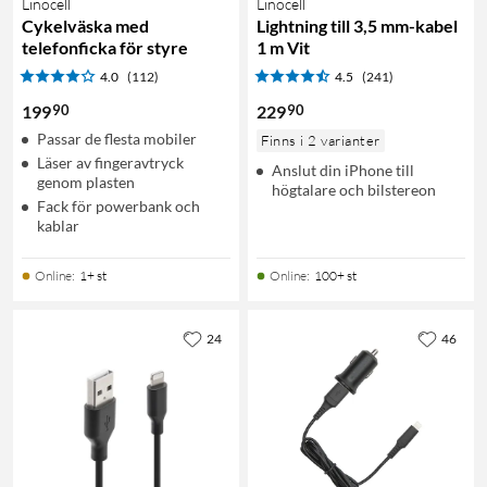
Linocell
Linocell
Cykelväska med
Lightning till 3,5 mm-kabel
telefonficka för styre
1 m Vit
4.0
(112)
4.5
(241)
90
90
199
229
Passar de flesta mobiler
Finns i 2 varianter
Läser av fingeravtryck
Anslut din iPhone till
genom plasten
högtalare och bilstereon
Fack för powerbank och
kablar
Online
:
1+ st
Online
:
100+ st
24
46