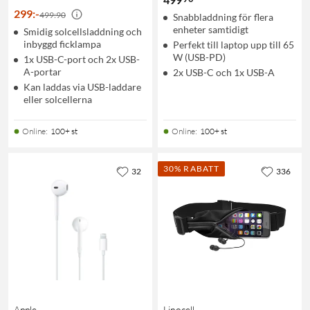
299
:
-
499:90
Snabbladdning för flera
enheter samtidigt
Smidig solcellsladdning och
inbyggd ficklampa
Perfekt till laptop upp till 65
W (USB-PD)
1x USB-C-port och 2x USB-
A-portar
2x USB-C och 1x USB-A
Kan laddas via USB-laddare
eller solcellerna
Online
:
100+ st
Online
:
100+ st
30% RABATT
32
336
Apple
Linocell