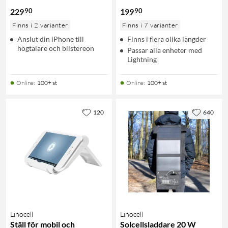
90
90
229
199
Finns i 2 varianter
Finns i 7 varianter
Anslut din iPhone till
Finns i flera olika längder
högtalare och bilstereon
Passar alla enheter med
Lightning
Online
:
100+ st
Online
:
100+ st
120
640
Linocell
Linocell
Ställ för mobil och
Solcellsladdare 20 W