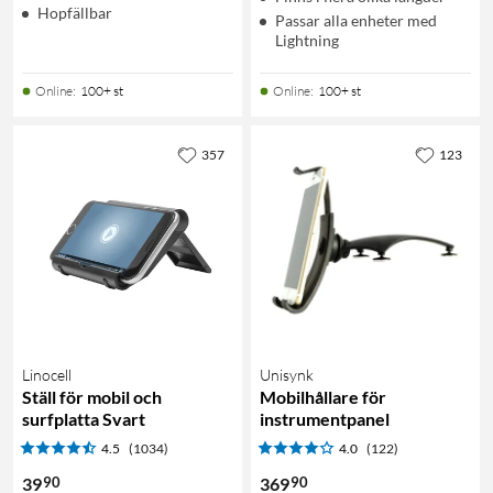
Hopfällbar
Passar alla enheter med
Lightning
Online
:
100+ st
Online
:
100+ st
357
123
Linocell
Unisynk
Ställ för mobil och
Mobilhållare för
surfplatta Svart
instrumentpanel
4.5
(1034)
4.0
(122)
90
90
39
369