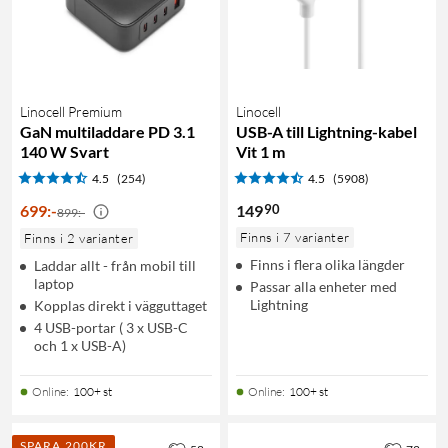
Linocell Premium
Linocell
GaN multiladdare PD 3.1
USB-A till Lightning-kabel
140 W Svart
Vit 1 m
4.5
(254)
4.5
(5908)
90
699
:
-
149
899:-
Finns i 7 varianter
Finns i 2 varianter
Finns i flera olika längder
Laddar allt - från mobil till
laptop
Passar alla enheter med
Lightning
Kopplas direkt i vägguttaget
4 USB-portar ( 3 x USB-C
och 1 x USB-A)
Online
:
100+ st
Online
:
100+ st
SPARA 200KR