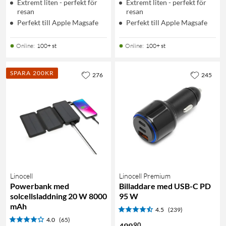
Extremt liten - perfekt för
Extremt liten - perfekt för
resan
resan
Perfekt till Apple Magsafe
Perfekt till Apple Magsafe
Online
:
100+ st
Online
:
100+ st
SPARA 200KR
276
245
Linocell
Linocell Premium
Powerbank med
Billaddare med USB-C PD
solcellsladdning 20 W 8000
95 W
mAh
4.5
(239)
4.0
(65)
90
499