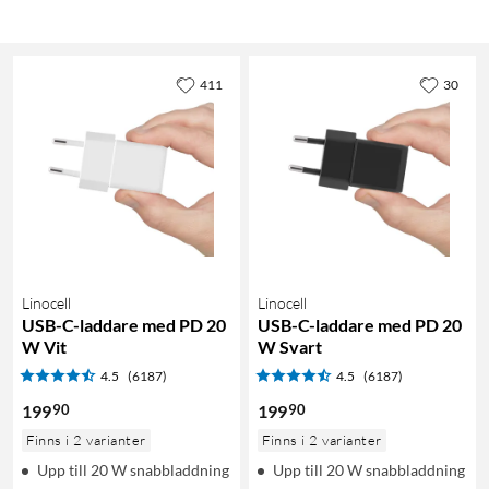
411
30
Linocell
Linocell
USB-C-laddare med PD 20
USB-C-laddare med PD 20
W Vit
W Svart
4.5
(6187)
4.5
(6187)
90
90
199
199
Finns i 2 varianter
Finns i 2 varianter
Upp till 20 W snabbladdning
Upp till 20 W snabbladdning