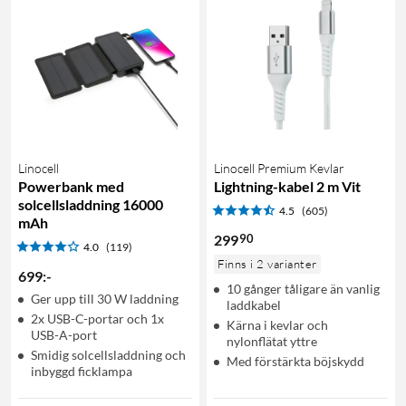
Linocell
Linocell Premium Kevlar
Powerbank med
Lightning-kabel 2 m Vit
solcellsladdning 16000
4.5
(605)
mAh
90
299
4.0
(119)
Finns i 2 varianter
699
:
-
10 gånger tåligare än vanlig
Ger upp till 30 W laddning
laddkabel
2x USB-C-portar och 1x
Kärna i kevlar och
USB-A-port
nylonflätat yttre
Smidig solcellsladdning och
Med förstärkta böjskydd
inbyggd ficklampa