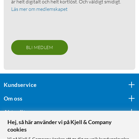
är helt digitalt och helt kortlöst. Och väldigt smidigt.
Läs mer om medlemskapet
BLI MEDLEM
Kundservice
Om oss
Aktuellt
Hej, så här använder vi på Kjell & Company
cookies
Följ oss
Vi på Kjell & Company önskar att ge dig en unik kundupplevelse