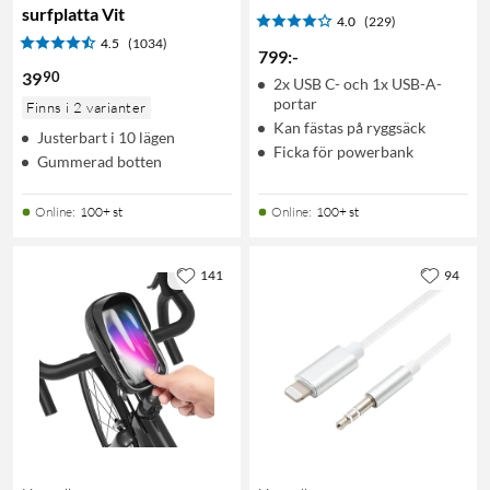
surfplatta Vit
4.0
(229)
4.5
(1034)
799
:
-
90
39
2x USB C- och 1x USB-A-
portar
Finns i 2 varianter
Kan fästas på ryggsäck
Justerbart i 10 lägen
Ficka för powerbank
Gummerad botten
Online
:
100+ st
Online
:
100+ st
141
94