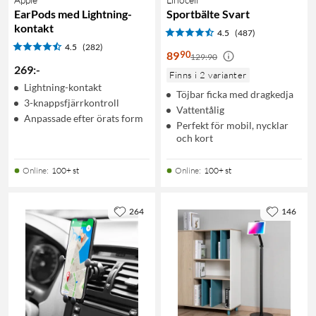
EarPods med Lightning-
Sportbälte Svart
kontakt
4.5
(487)
4.5
(282)
90
89
129:90
269
:
-
Finns i 2 varianter
Lightning-kontakt
Töjbar ficka med dragkedja
3-knappsfjärrkontroll
Vattentålig
Anpassade efter örats form
Perfekt för mobil, nycklar
och kort
Online
:
100+ st
Online
:
100+ st
264
146