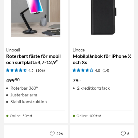
Linocell
Linocell
Roterbart fäste för mobil
Mobilplånbok för iPhone X
och surfplatta 4,7-12,9”
och Xs
4.5
(106)
4.0
(14)
90
499
79
:
-
Roterbar 360°
2 kreditkortsfack
Justerbar arm
Stabil konstruktion
Online
:
50+ st
Online
:
100+ st
296
6