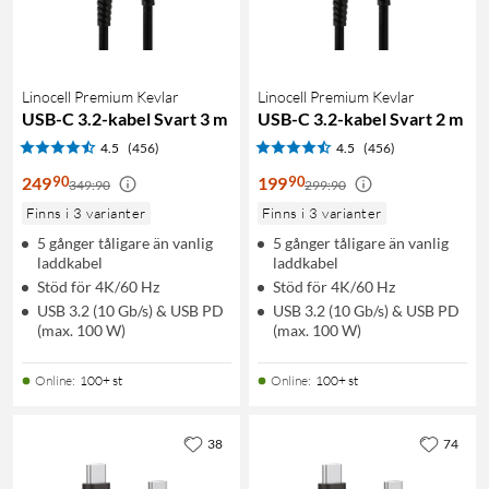
Linocell Premium Kevlar
Linocell Premium Kevlar
USB-C 3.2-kabel Svart 3 m
USB-C 3.2-kabel Svart 2 m
4.5
(456)
4.5
(456)
90
90
249
199
349:90
299:90
Finns i 3 varianter
Finns i 3 varianter
5 gånger tåligare än vanlig
5 gånger tåligare än vanlig
laddkabel
laddkabel
Stöd för 4K/60 Hz
Stöd för 4K/60 Hz
USB 3.2 (10 Gb/s) & USB PD
USB 3.2 (10 Gb/s) & USB PD
(max. 100 W)
(max. 100 W)
Online
:
100+ st
Online
:
100+ st
38
74