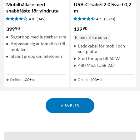
Mobilhållare med
USB-C-kabel 2.0 Svart 0,2
snabbfäste för vindruta
m
4.0
(349)
4.5
(3373)
90
90
399
129
Sugpropp med justerbar arm
Finns i 8 varianter
Anpassar sig automatiskt till
Laddkabel för mobil och
mobilen
surfplatta
Stabilt grepp om telefonen
Stöd för upp till 60 W
480 Mb/s (USB 2.0)
Online
:
100+ st
Online
:
100+ st
VISA FLER