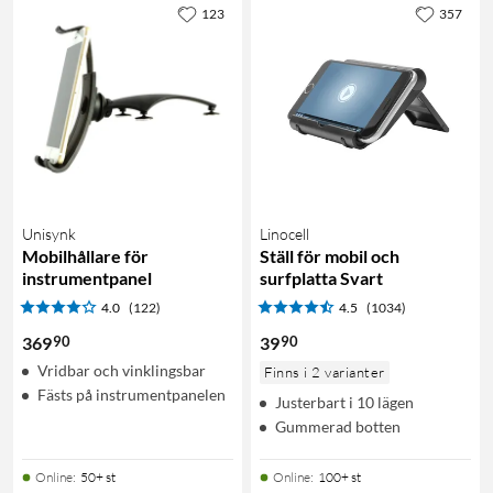
123
357
Unisynk
Linocell
Mobilhållare för
Ställ för mobil och
instrumentpanel
surfplatta Svart
4.0
(122)
4.5
(1034)
90
90
369
39
Vridbar och vinklingsbar
Finns i 2 varianter
Fästs på instrumentpanelen
Justerbart i 10 lägen
Gummerad botten
Online
:
50+ st
Online
:
100+ st