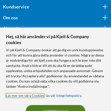
Kundservice
Om oss
Aktuellt
Hej, så här använder vi på Kjell & Company
cookies
Följ oss
Vi på Kjell & Company önskar att ge dig en unik kundupplevelse
och för att kunna göra detta använder vi cookies. Några av dessa
är nödvändiga för att kjell.com ska fungera och kräver inte ditt
samtycke. Andra bidrar till att du ska få en skräddarsydd
Handla från:
upplevelse, unika erbjudanden och anpassade annonser. Genom
att trycka "Acceptera alla" godkänner du användandet av sådana
Sverige
cookies. Du kan också välja vilka cookies du vill godkänna via
Norge
länken "Ändra inställningar".
Läs mer om våra Cookies
,
läs vår Integritetspolicy
.
ACCEPTERA ALLA