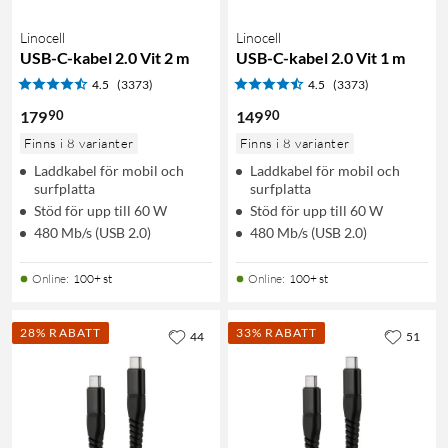
Linocell
Linocell
USB-C-kabel 2.0 Vit 2 m
USB-C-kabel 2.0 Vit 1 m
4.5
(3373)
4.5
(3373)
90
90
179
149
Finns i 8 varianter
Finns i 8 varianter
Laddkabel för mobil och
Laddkabel för mobil och
surfplatta
surfplatta
Stöd för upp till 60 W
Stöd för upp till 60 W
480 Mb/s (USB 2.0)
480 Mb/s (USB 2.0)
Online
:
100+ st
Online
:
100+ st
28% RABATT
33% RABATT
44
51