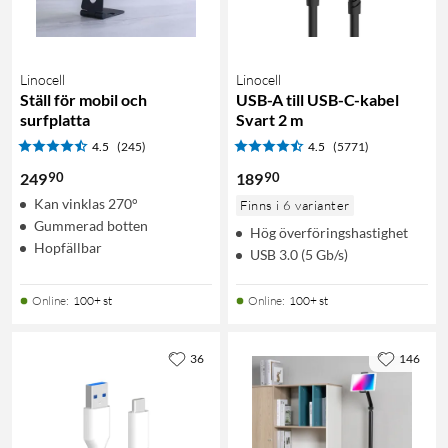
Linocell
Linocell
Ställ för mobil och
USB-A till USB-C-kabel
surfplatta
Svart 2 m
4.5
(245)
4.5
(5771)
90
90
249
189
Kan vinklas 270°
Finns i 6 varianter
Gummerad botten
Hög överföringshastighet
Hopfällbar
USB 3.0 (5 Gb/s)
Online
:
100+ st
Online
:
100+ st
36
146