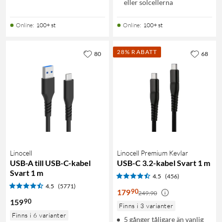
eller solcellerna
Online
:
100+ st
Online
:
100+ st
28% RABATT
80
68
Linocell
Linocell Premium Kevlar
USB-A till USB-C-kabel
USB-C 3.2-kabel Svart 1 m
Svart 1 m
4.5
(456)
4.5
(5771)
90
179
249:90
90
159
Finns i 3 varianter
Finns i 6 varianter
5 gånger tåligare än vanlig