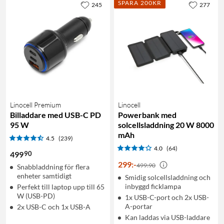
SPARA 200KR
245
277
Linocell Premium
Linocell
Billaddare med USB-C PD
Powerbank med
95 W
solcellsladdning 20 W 8000
mAh
4.5
(239)
4.0
(64)
90
499
299
:
-
499:90
Snabbladdning för flera
enheter samtidigt
Smidig solcellsladdning och
inbyggd ficklampa
Perfekt till laptop upp till 65
W (USB-PD)
1x USB-C-port och 2x USB-
A-portar
2x USB-C och 1x USB-A
Kan laddas via USB-laddare