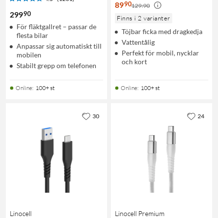
90
89
129:90
90
299
Finns i 2 varianter
För fläktgallret – passar de
Töjbar ficka med dragkedja
flesta bilar
Vattentålig
Anpassar sig automatiskt till
Perfekt för mobil, nycklar
mobilen
och kort
Stabilt grepp om telefonen
Online
:
100+ st
Online
:
100+ st
30
24
Linocell
Linocell Premium