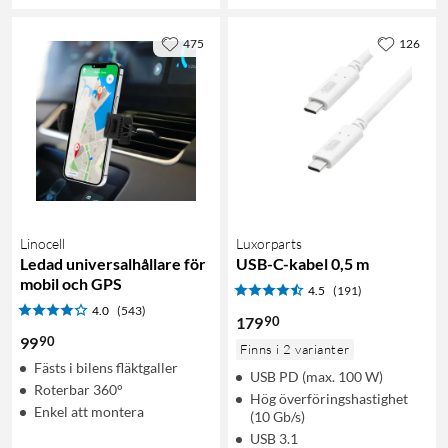
475
126
Linocell
Luxorparts
Ledad universalhållare för
USB-C-kabel 0,5 m
mobil och GPS
4.5
(191)
4.0
(543)
90
179
90
99
Finns i 2 varianter
Fästs i bilens fläktgaller
USB PD (max. 100 W)
Roterbar 360°
Hög överföringshastighet
Enkel att montera
(10 Gb/s)
USB 3.1