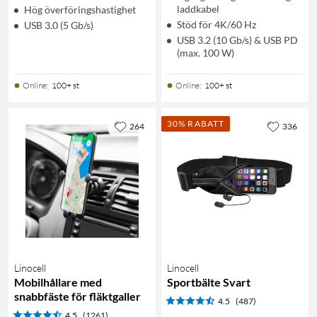
laddkabel
Hög överföringshastighet
Stöd för 4K/60 Hz
USB 3.0 (5 Gb/s)
USB 3.2 (10 Gb/s) & USB PD
(max. 100 W)
Online
:
100+ st
Online
:
100+ st
30% RABATT
264
336
Linocell
Linocell
Mobilhållare med
Sportbälte Svart
snabbfäste för fläktgaller
4.5
(487)
4.5
(1261)