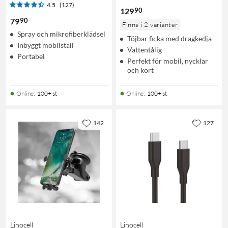
4.5
(127)
90
129
90
79
Finns i 2 varianter
Spray och mikrofiberklädsel
Töjbar ficka med dragkedja
Inbyggt mobilställ
Vattentålig
Portabel
Perfekt för mobil, nycklar
och kort
Online
:
100+ st
Online
:
100+ st
142
127
Linocell
Linocell