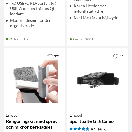
Två USB-C PD-portar, två
Kärna i kevlar och
USB-A och en trådlös Qi-
nylonflätat yttre
laddare
Med förstärkta böjskydd
Modern design för den
organiserade
Online
:
5+ st
Online
:
100+ st
325
21
Linocell
Linocell
Rengöringskit med spray
Sportbälte Grå Camo
och mikrofiberklädsel
4.5
(487)