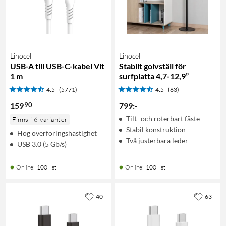
Linocell
Linocell
USB-A till USB-C-kabel Vit
Stabilt golvställ för
1 m
surfplatta 4,7-12,9”
4.5
(5771)
4.5
(63)
90
159
799
:
-
Tilt- och roterbart fäste
Finns i 6 varianter
Stabil konstruktion
Hög överföringshastighet
Två justerbara leder
USB 3.0 (5 Gb/s)
Online
:
100+ st
Online
:
100+ st
40
63