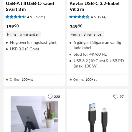
USB-A till USB-C-kabel
Kevlar USB-C 3.2-kabel
Svart 3 m
Vit 3 m
4.5
(5771)
4.5
(214)
90
90
199
349
Finns i 6 varianter
Finns i 3 varianter
Hög överföringshastighet
5 gånger tåligare än vanlig
laddkabel
USB 3.0 (5 Gb/s)
Stöd för 4K/60 Hz
USB 3.2 (10 Gb/s) & USB PD
(max. 100 W)
Online
:
100+ st
Online
:
100+ st
228
97