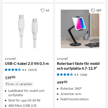
63
189
Linocell
Linocell
USB-C-kabel 2.0 Vit 0,5 m
Roterbart fäste för mobil
och surfplatta 4,7-12,9”
4.5
(3373)
4.5
(106)
90
139
90
499
Finns i 8 varianter
Roterbar 360°
Laddkabel för mobil och
Justerbar arm
surfplatta
Stabil konstruktion
Stöd för upp till 60 W
480 Mb/s (USB 2.0)