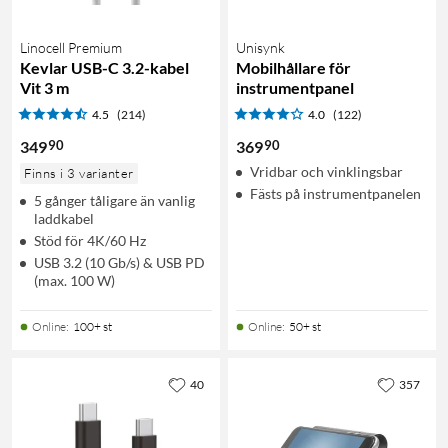
Linocell Premium
Unisynk
Kevlar USB-C 3.2-kabel
Mobilhållare för
Vit 3 m
instrumentpanel
4.5
(214)
4.0
(122)
90
90
349
369
Vridbar och vinklingsbar
Finns i 3 varianter
Fästs på instrumentpanelen
5 gånger tåligare än vanlig
laddkabel
Stöd för 4K/60 Hz
USB 3.2 (10 Gb/s) & USB PD
(max. 100 W)
Online
:
100+ st
Online
:
50+ st
40
357