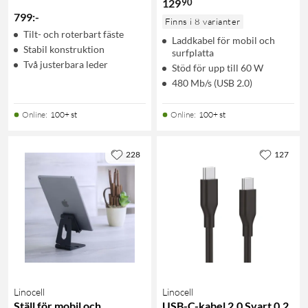
90
129
799
:
-
Finns i 8 varianter
Tilt- och roterbart fäste
Laddkabel för mobil och
Stabil konstruktion
surfplatta
Två justerbara leder
Stöd för upp till 60 W
480 Mb/s (USB 2.0)
Online
:
100+ st
Online
:
100+ st
228
127
Linocell
Linocell
Ställ för mobil och
USB-C-kabel 2.0 Svart 0,2