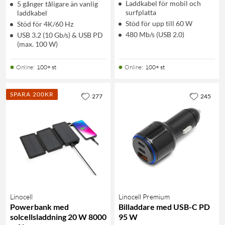
Laddkabel för mobil och
5 gånger tåligare än vanlig
surfplatta
laddkabel
Stöd för upp till 60 W
Stöd för 4K/60 Hz
480 Mb/s (USB 2.0)
USB 3.2 (10 Gb/s) & USB PD
(max. 100 W)
Online
:
100+ st
Online
:
100+ st
SPARA 200KR
277
245
Linocell
Linocell Premium
Powerbank med
Billaddare med USB-C PD
solcellsladdning 20 W 8000
95 W