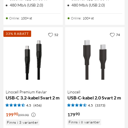
480 Mb/s (USB 2.0)
480 Mb/s (USB 2.0)
Online
:
100+ st
Online
:
100+ st
33% RABATT
52
74
Linocell Premium Kevlar
Linocell
USB-C 3.2-kabel Svart 2 m
USB-C-kabel 2.0 Svart 2 m
4.5
(456)
4.5
(3373)
90
90
199
179
299:90
Finns i 8 varianter
Finns i 3 varianter