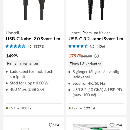
Linocell
Linocell Premium Kevlar
USB-C-kabel 2.0 Svart 1 m
USB-C 3.2-kabel Svart 1 m
4.5
(3373)
4.5
(456)
90
90
149
179
249:90
Finns i 8 varianter
Finns i 3 varianter
Laddkabel för mobil och
5 gånger tåligare än vanlig
surfplatta
laddkabel
Stöd för upp till 60 W
Stöd för 4K/60 Hz
480 Mb/s (USB 2.0)
USB 3.2 (10 Gb/s) & USB PD
(max. 100 W)
Online
:
100+ st
Online
:
100+ st
34
264