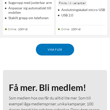
Sugpropp med justerbar arm
Finns i 6 varianter
Anpassar sig automatiskt till
Anslutningskabel micro-USB
mobilen
USB 2.0
Stabilt grepp om telefonen
Online
:
100+ st
Online
:
100+ st
VISA FLER
Få mer. Bli medlem!
Som medlem hos oss får du alltid lite mer. Som till
exempel låga medlemspriser, unika kampanjer, 100
dagars öppet köp och bonuscheckar. Dessutom sparas