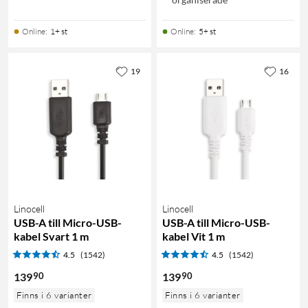
Online
:
1+ st
Online
:
5+ st
19
16
Linocell
Linocell
USB-A till Micro-USB-
USB-A till Micro-USB-
kabel Svart 1 m
kabel Vit 1 m
4.5
(1542)
4.5
(1542)
90
90
139
139
Finns i 6 varianter
Finns i 6 varianter