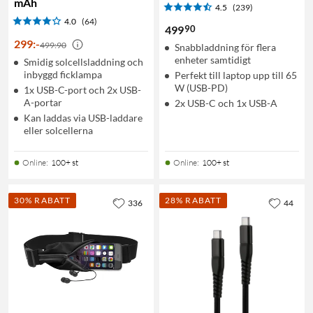
mAh
4.5
(239)
4.0
(64)
90
499
299
:
-
499:90
Snabbladdning för flera
enheter samtidigt
Smidig solcellsladdning och
inbyggd ficklampa
Perfekt till laptop upp till 65
W (USB-PD)
1x USB-C-port och 2x USB-
A-portar
2x USB-C och 1x USB-A
Kan laddas via USB-laddare
eller solcellerna
Online
:
100+ st
Online
:
100+ st
30% RABATT
28% RABATT
336
44