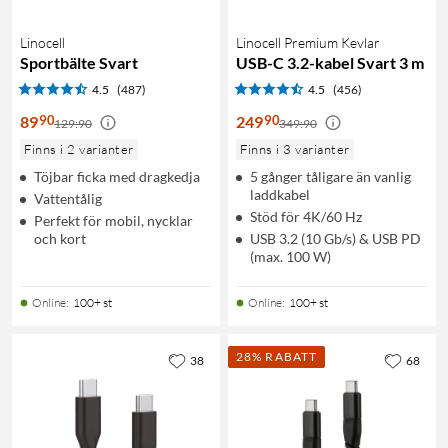
Linocell
Linocell Premium Kevlar
Sportbälte Svart
USB-C 3.2-kabel Svart 3 m
4.5
(487)
4.5
(456)
90
90
89
249
129:90
349:90
Finns i 2 varianter
Finns i 3 varianter
Töjbar ficka med dragkedja
5 gånger tåligare än vanlig
laddkabel
Vattentålig
Stöd för 4K/60 Hz
Perfekt för mobil, nycklar
och kort
USB 3.2 (10 Gb/s) & USB PD
(max. 100 W)
Online
:
100+ st
Online
:
100+ st
28% RABATT
38
68