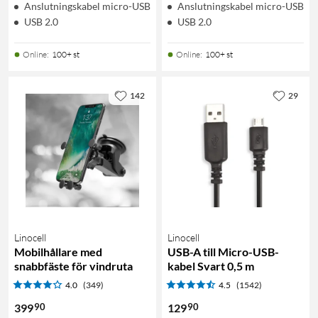
Anslutningskabel micro-USB
Anslutningskabel micro-USB
USB 2.0
USB 2.0
Online
:
100+ st
Online
:
100+ st
142
29
Linocell
Linocell
Mobilhållare med
USB-A till Micro-USB-
snabbfäste för vindruta
kabel Svart 0,5 m
4.0
(349)
4.5
(1542)
90
90
399
129