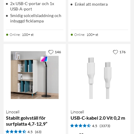
2x USB-C-portar och 1x
Enkel att montera
USB-A-port
Smidig solcellsladdning och
inbyggd ficklampa
Online
:
100+ st
Online
:
100+ st
146
176
Linocell
Linocell
Stabilt golvställ för
USB-C-kabel 2.0 Vit 0,2 m
surfplatta 4,7-12,9”
4.5
(3373)
4.5
(63)