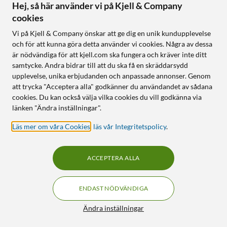
Hej, så här använder vi på Kjell & Company
cookies
Följ oss
Vi på Kjell & Company önskar att ge dig en unik kundupplevelse
och för att kunna göra detta använder vi cookies. Några av dessa
är nödvändiga för att kjell.com ska fungera och kräver inte ditt
samtycke. Andra bidrar till att du ska få en skräddarsydd
Handla från:
upplevelse, unika erbjudanden och anpassade annonser. Genom
att trycka "Acceptera alla" godkänner du användandet av sådana
Sverige
cookies. Du kan också välja vilka cookies du vill godkänna via
Norge
länken "Ändra inställningar".
Läs mer om våra Cookies
,
läs vår Integritetspolicy
.
ACCEPTERA ALLA
ENDAST NÖDVÄNDIGA
KUNSKAP OCH TILLBEHÖR TILL
HEMELEKTRONIK
Filter
Ändra inställningar
© Copyright
2026
Kjell & Company