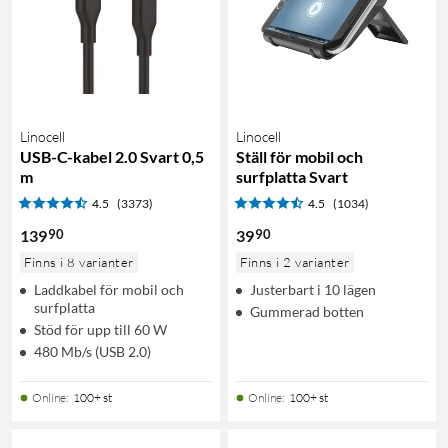
Linocell
Linocell
USB-C-kabel 2.0 Svart 0,5
Ställ för mobil och
m
surfplatta Svart
4.5
(3373)
4.5
(1034)
90
90
139
39
Finns i 8 varianter
Finns i 2 varianter
Laddkabel för mobil och
Justerbart i 10 lägen
surfplatta
Gummerad botten
Stöd för upp till 60 W
480 Mb/s (USB 2.0)
Online
:
100+ st
Online
:
100+ st