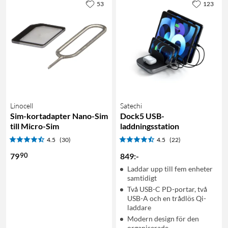
53
123
Linocell
Satechi
Sim-kortadapter Nano-Sim
Dock5 USB-
till Micro-Sim
laddningsstation
4.5
(30)
4.5
(22)
90
79
849
:
-
Laddar upp till fem enheter
samtidigt
Två USB-C PD-portar, två
USB-A och en trådlös Qi-
laddare
Modern design för den
organiserade