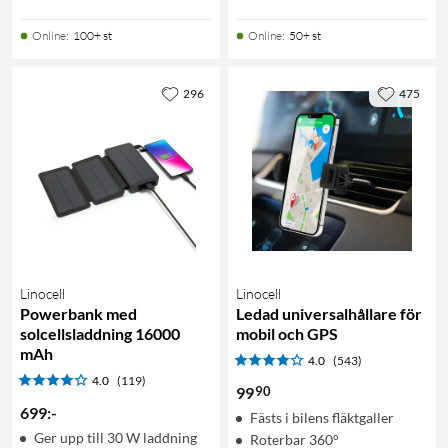
Online
:
100+ st
Online
:
50+ st
296
475
Linocell
Linocell
Powerbank med
Ledad universalhållare för
solcellsladdning 16000
mobil och GPS
mAh
4.0
(543)
4.0
(119)
90
99
699
:
-
Fästs i bilens fläktgaller
Ger upp till 30 W laddning
Roterbar 360°