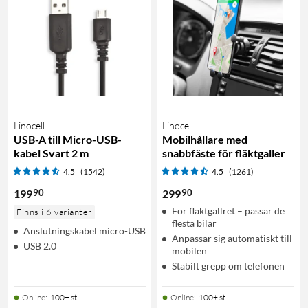
Linocell
Linocell
USB-A till Micro-USB-
Mobilhållare med
kabel Svart 2 m
snabbfäste för fläktgaller
4.5
(1542)
4.5
(1261)
90
90
199
299
För fläktgallret – passar de
Finns i 6 varianter
flesta bilar
Anslutningskabel micro-USB
Anpassar sig automatiskt till
USB 2.0
mobilen
Stabilt grepp om telefonen
Online
:
100+ st
Online
:
100+ st