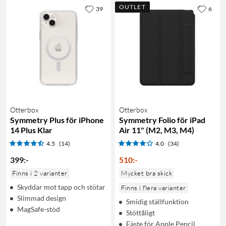
OUTLET
39
6
Otterbox
Otterbox
Symmetry Plus för iPhone
Symmetry Folio för iPad
14 Plus Klar
Air 11" (M2, M3, M4)
4.5
(14)
4.0
(34)
399
:
-
510
:
-
Finns i 2 varianter
Mycket bra skick
Skyddar mot tapp och stötar
Finns i flera varianter
Slimmad design
Smidig ställfunktion
MagSafe-stöd
Stöttåligt
Fäste för Apple Pencil