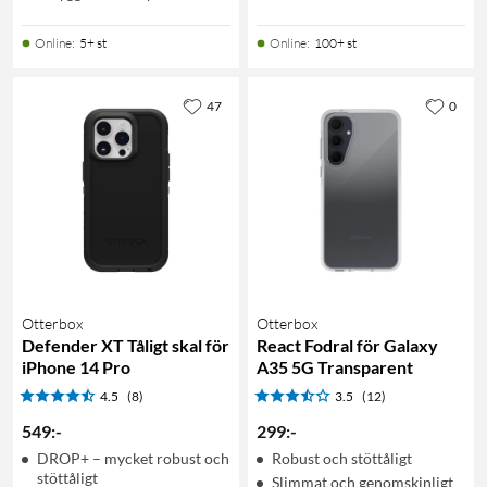
Online
:
5+ st
Online
:
100+ st
47
0
Otterbox
Otterbox
Defender XT Tåligt skal för
React Fodral för Galaxy
iPhone 14 Pro
A35 5G Transparent
4.5
(8)
3.5
(12)
549
:
-
299
:
-
DROP+ – mycket robust och
Robust och stöttåligt
stöttåligt
Slimmat och genomskinligt