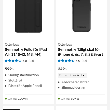
Otterbox
Otterbox
Symmetry Folio för iPad
Symmetry Tåligt skal för
Air 11" (M2, M3, M4)
iPhone 6, 6s, 7, 8, SE Svart
4.0
(34)
4.5
(87)
599
:
-
349
:
-
Smidig ställfunktion
Finns i 2 varianter
Stöttåligt
Absorberar stötar
Fäste för Apple Pencil
Slimmad design
Online
:
100+ st
Online
:
50+ st