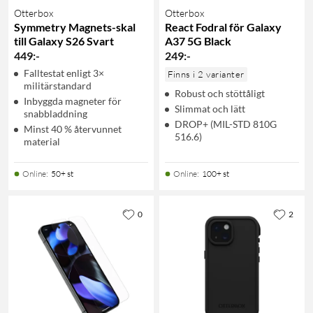
Otterbox
Otterbox
Symmetry Magnets-skal
React Fodral för Galaxy
till Galaxy S26 Svart
A37 5G Black
449
:
-
249
:
-
Falltestat enligt 3×
Finns i 2 varianter
militärstandard
Robust och stöttåligt
Inbyggda magneter för
Slimmat och lätt
snabbladdning
DROP+ (MIL-STD 810G
Minst 40 % återvunnet
516.6)
material
Online
:
50+ st
Online
:
100+ st
0
2