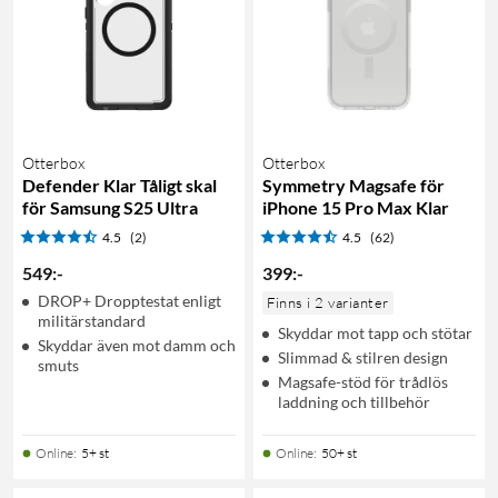
Otterbox
Otterbox
Defender Klar Tåligt skal
Symmetry Magsafe för
för Samsung S25 Ultra
iPhone 15 Pro Max Klar
4.5
(2)
4.5
(62)
549
:
-
399
:
-
DROP+ Dropptestat enligt
Finns i 2 varianter
militärstandard
Skyddar mot tapp och stötar
Skyddar även mot damm och
Slimmad & stilren design
smuts
Magsafe-stöd för trådlös
laddning och tillbehör
Online
:
5+ st
Online
:
50+ st