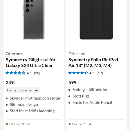
Otterbox
Otterbox
Symmetry Tåligt skal för
Symmetry Folio för iPad
Galaxy S24 Ultra Clear
Air 13" (M2, M3, M4)
4.5
(20)
4.5
(17)
349
:
-
599
:
-
Smidig ställfunktion
Finns i 2 varianter
Stöttåligt
Skyddar mot tapp och stötar
Fäste för Apple Pencil
Slimmad design
Stöd för trådlös laddning
Online
:
20+ st
Online
:
1+ st