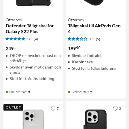
Otterbox
Otterbox
Defender Tåligt skal för
Tåligt skal till AirPods Gen
Galaxy S22 Plus
4
5.0
(4)
3.5
(5)
90
249
:
-
199
DROP+ – mycket robust och
Skyddar fodralet
stöttåligt
Karbinhake
Skyddar även mot damm och
Stöd för trådlös laddning
smuts
Stöd för trådlös laddning
Online
:
20+ st
Online
:
50+ st
OUTLET
7
3