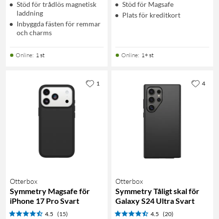
Stöd för trådlös magnetisk
Stöd för Magsafe
laddning
Plats för kreditkort
Inbyggda fästen för remmar
och charms
Online
:
1 st
Online
:
1+ st
1
4
Otterbox
Otterbox
Symmetry Magsafe för
Symmetry Tåligt skal för
iPhone 17 Pro Svart
Galaxy S24 Ultra Svart
4.5
(15)
4.5
(20)