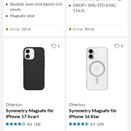
Skyddar även mot damm och
DROP+ (MIL-STD 810G
smuts
516.6)
Magsafe-stöd
Online
:
20+ st
Online
:
50+ st
1
5
Otterbox
Otterbox
Symmetry Magsafe för
Symmetry Magsafe för
iPhone 17 Svart
iPhone 16 Klar
4.0
(10)
4.5
(29)