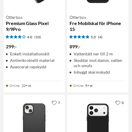
Otterbox
Otterbox
Premium Glass Pixel
Fre Mobilskal för iPhone
9/9Pro
15
4.0
(10)
5.0
(4)
299
:
-
899
:
-
Enkelt installationskit
Vattentätt ner till 2 m
Antimikrobiellt material
Skyddar mot damm, vatten
och smuts
Avancerat repskydd
Inbyggt skärmskydd
Online
:
20+ st
Online
:
5+ st
7
0