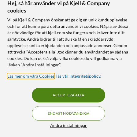
skal till Google Pixel 8 Pro
med magneter till Galaxy
Hej, så här använder vi på Kjell & Company
S26 Clear
4.5
(5)
cookies
449
:
-
349
:
-
Vi på Kjell & Company önskar att ge dig en unik kundupplevelse
Falltestad 3× militär
och för att kunna göra detta använder vi cookies. Några av dessa
Tåligt och stilrent
standard
är nödvändiga för att kjell.com ska fungera och kräver inte ditt
Höjda kanter skyddar
Qi2-magneter för
kamera och skärm
snabbladdning
samtycke. Andra bidrar till att du ska få en skräddarsydd
upplevelse, unika erbjudanden och anpassade annonser. Genom
Tillverkad med mer än 50%
Minst 40 % återvunnet
återvunnen plast
material
att trycka "Acceptera alla" godkänner du användandet av sådana
cookies. Du kan också välja vilka cookies du vill godkänna via
länken "Ändra inställningar".
Online
:
20+ st
Online
:
50+ st
Läs mer om våra Cookies
,
läs vår Integritetspolicy
.
1
35
ACCEPTERA ALLA
ENDAST NÖDVÄNDIGA
Filter
Ändra inställningar