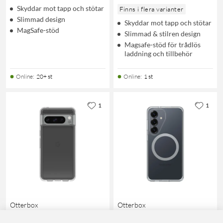
Skyddar mot tapp och stötar
Finns i flera varianter
Slimmad design
Skyddar mot tapp och stötar
MagSafe-stöd
Slimmad & stilren design
Magsafe-stöd för trådlös
laddning och tillbehör
Online
:
20+ st
Online
:
1 st
1
1
Otterbox
Otterbox
Symmetry Transparent
Symmetry Series Clear