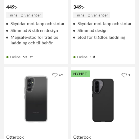
449
:
-
349
:
-
Finns i 2 varianter
Finns i 2 varianter
Skyddar mot tapp och stötar
Skyddar mot tapp och stötar
Slimmad & stilren design
Slimmad design
Magsafe-stöd för trådlös
Stöd för trådlös laddning
laddning och tillbehör
Online
:
50+ st
Online
:
1 st
NYHET
65
1
Otterbox
Otterbox