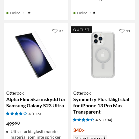
Online
:
1+ st
Online
:
1 st
OUTLET
37
11
Otterbox
Otterbox
Alpha Flex Skärmskydd för
Symmetry Plus Tåligt skal
Samsung Galaxy S23 Ultra
för iPhone 13 Pro Max
Transparent
4.0
(6)
4.5
(104)
90
499
340
:
-
Ultrastarkt, glasliknande
material som inte spricker
Mycket bra skick