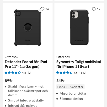
24
12
Otterbox
Otterbox
Defender Fodral för iPad
Symmetry Tåligt mobilskal
Pro 11" (1:a-3:e gen)
för iPhone 11 Svart
4.5
(2)
4.5
(142)
899
:
-
349
:
-
Skydd i flera lager – mot
Finns i 2 varianter
fallskador, skärmrepor och
Absorberar stötar
damm
Slimmad design
Smidigt integrerat stativ
Inbyggt skärmskydd