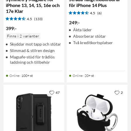
iPhone 13, 14, 15, 16e och
för iPhone 14 Plus
17e Klar
4.5
(6)
4.5
(133)
249
:
-
399
:
-
Äkta läder
Finns i 2 varianter
Absorberar stötar
Två kreditkortsplatser
Skyddar mot tapp och stötar
Slimmad & stilren design
Magsafe-stöd för trådlös
laddning och tillbehör
Online
:
100+ st
Online
:
20+ st
47
2