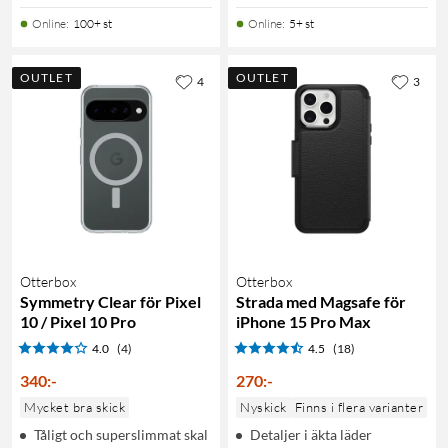
Online
:
100+ st
Online
:
5+ st
OUTLET
OUTLET
4
3
Otterbox
Otterbox
Symmetry Clear för Pixel
Strada med Magsafe för
10 / Pixel 10 Pro
iPhone 15 Pro Max
4.0
(4)
4.5
(18)
340
:
-
270
:
-
Mycket bra skick
Nyskick
Finns i flera varianter
Tåligt och superslimmat skal
Detaljer i äkta läder