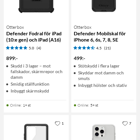
Otterbox
Otterbox
Defender Fodral för iPad
Defender Mobilskal för
(10:e gen) och iPad (A16)
iPhone 6, 6s, 7, 8, SE
5.0
(4)
4.5
(21)
899
:
-
499
:
-
Skydd i 3 lager – mot
Stötskydd i flera lager
fallskador, skärmrepor och
Skyddar mot damm och
damm
smuts
Smidig ställfunktion
Inbyggt hölster och stativ
Inbyggt skärmskydd
Online
:
1+ st
Online
:
5+ st
1
7