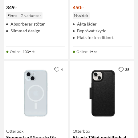
349
:
-
450
:
-
Finns i 2 varianter
Nyskick
Absorberar stötar
Äkta läder
Slimmad design
Beprövat skydd
Plats för kreditkort
Online
:
100+ st
Online
:
1+ st
4
38
Otterbox
Otterbox
Symmetry Magsafe för
Strada Tåligt mobilfodral