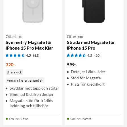
Otterbox
Otterbox
Symmetry Magsafe för
Strada med Magsafe för
iPhone 15 Pro Max Klar
iPhone 15 Pro
4.5
(62)
4.5
(20)
320
:
-
599
:
-
Detaljer i äkta läder
Bra skick
Stöd för Magsafe
Finns i flera varianter
Plats för kreditkort
Skyddar mot tapp och stötar
Slimmad & stilren design
Magsafe-stöd för trådlös
laddning och tillbehör
Online
:
1+ st
Online
:
20+ st