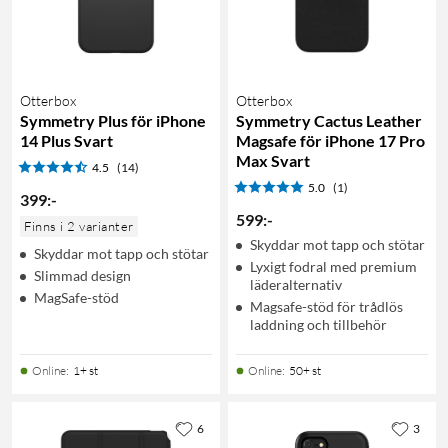
Otterbox
Otterbox
Symmetry Plus för iPhone
Symmetry Cactus Leather
14 Plus Svart
Magsafe för iPhone 17 Pro
Max Svart
4.5
(14)
5.0
(1)
399
:
-
599
:
-
Finns i 2 varianter
Skyddar mot tapp och stötar
Skyddar mot tapp och stötar
Lyxigt fodral med premium
Slimmad design
läderalternativ
MagSafe-stöd
Magsafe-stöd för trådlös
laddning och tillbehör
Online
:
1+ st
Online
:
50+ st
6
3