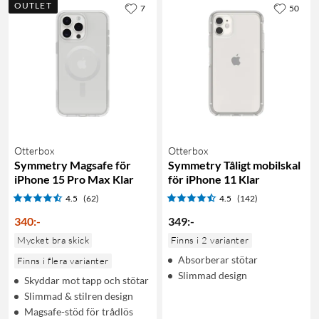
OUTLET
7
50
Otterbox
Otterbox
Symmetry Magsafe för
Symmetry Tåligt mobilskal
iPhone 15 Pro Max Klar
för iPhone 11 Klar
4.5
(62)
4.5
(142)
340
:
-
349
:
-
Mycket bra skick
Finns i 2 varianter
Absorberar stötar
Finns i flera varianter
Slimmad design
Skyddar mot tapp och stötar
Slimmad & stilren design
Magsafe-stöd för trådlös