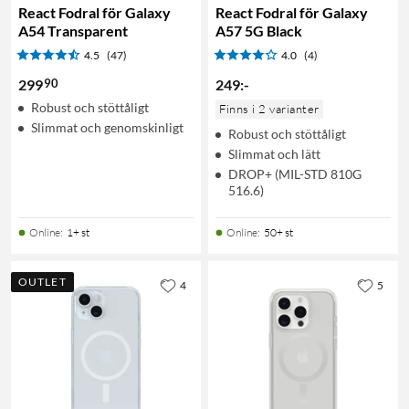
React Fodral för Galaxy
React Fodral för Galaxy
A54 Transparent
A57 5G Black
4.5
(47)
4.0
(4)
90
299
249
:
-
Robust och stöttåligt
Finns i 2 varianter
Slimmat och genomskinligt
Robust och stöttåligt
Slimmat och lätt
DROP+ (MIL-STD 810G
516.6)
Online
:
1+ st
Online
:
50+ st
OUTLET
4
5