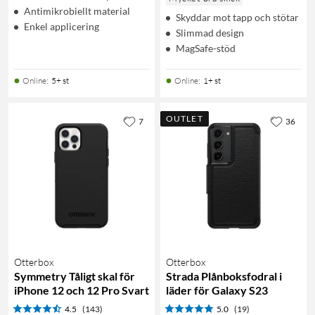
Antimikrobiellt material
Skyddar mot tapp och stötar
Enkel applicering
Slimmad design
MagSafe-stöd
Online
:
5+ st
Online
:
1+ st
OUTLET
7
36
Otterbox
Otterbox
Symmetry Tåligt skal för
Strada Plånboksfodral i
iPhone 12 och 12 Pro Svart
läder för Galaxy S23
4.5
(143)
5.0
(19)