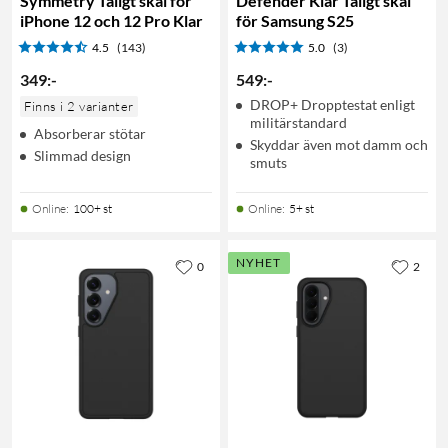
Symmetry Tåligt skal för
Defender Klar Tåligt skal
iPhone 12 och 12 Pro Klar
för Samsung S25
4.5
(143)
5.0
(3)
349
:
-
549
:
-
DROP+ Dropptestat enligt
Finns i 2 varianter
militärstandard
Absorberar stötar
Skyddar även mot damm och
Slimmad design
smuts
Online
:
100+ st
Online
:
5+ st
NYHET
0
2