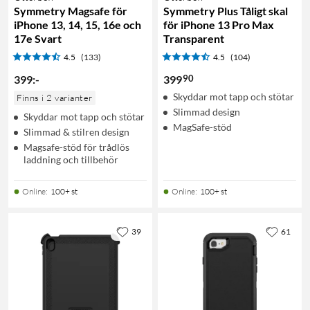
Symmetry Magsafe för
Symmetry Plus Tåligt skal
iPhone 13, 14, 15, 16e och
för iPhone 13 Pro Max
17e Svart
Transparent
4.5
(133)
4.5
(104)
90
399
:
-
399
Skyddar mot tapp och stötar
Finns i 2 varianter
Slimmad design
Skyddar mot tapp och stötar
MagSafe-stöd
Slimmad & stilren design
Magsafe-stöd för trådlös
laddning och tillbehör
Online
:
100+ st
Online
:
100+ st
39
61