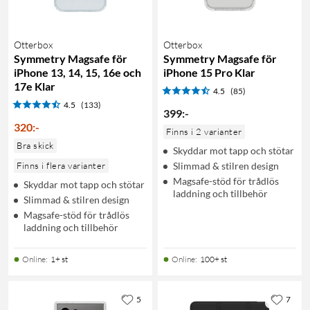
Otterbox
Otterbox
Symmetry Magsafe för
Symmetry Magsafe för
iPhone 13, 14, 15, 16e och
iPhone 15 Pro Klar
17e Klar
4.5
(85)
4.5
(133)
399
:
-
320
:
-
Finns i 2 varianter
Bra skick
Skyddar mot tapp och stötar
Finns i flera varianter
Slimmad & stilren design
Magsafe-stöd för trådlös
Skyddar mot tapp och stötar
laddning och tillbehör
Slimmad & stilren design
Magsafe-stöd för trådlös
laddning och tillbehör
Online
:
1+ st
Online
:
100+ st
5
7