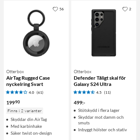
56
2
Otterbox
Otterbox
AirTag Rugged Case
Defender Tåligt skal för
nyckelring Svart
Galaxy S24 Ultra
4.0
(61)
4.5
(11)
90
199
499
:
-
Stötskydd i flera lager
Finns i 2 varianter
Skyddar mot damm och
Skyddar din AirTag
smuts
Med karbinhake
Inbyggt hölster och stativ
Säker twist on-design