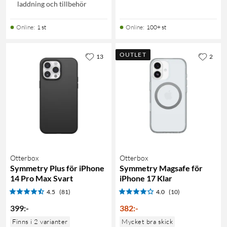
laddning och tillbehör
Online
:
1 st
Online
:
100+ st
OUTLET
13
2
Otterbox
Otterbox
Symmetry Plus för iPhone
Symmetry Magsafe för
14 Pro Max Svart
iPhone 17 Klar
4.5
(81)
4.0
(10)
399
:
-
382
:
-
Finns i 2 varianter
Mycket bra skick