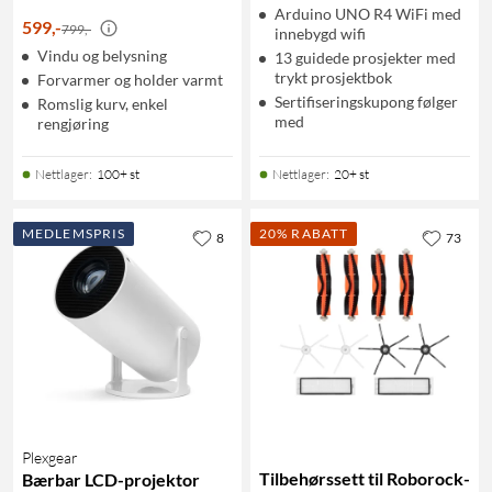
Arduino UNO R4 WiFi med
599
,
-
799,-
innebygd wifi
Vindu og belysning
13 guidede prosjekter med
trykt prosjektbok
Forvarmer og holder varmt
Sertifiseringskupong følger
Romslig kurv, enkel
med
rengjøring
Nettlager
:
100+ st
Nettlager
:
20+ st
MEDLEMSPRIS
20% RABATT
8
73
Plexgear
Tilbehørssett til Roborock-
Bærbar LCD-projektor