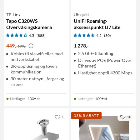
TP-Link
Ubiquiti
Tapo C320WS
UniFi Roaming-
Overvåkingskamera
akssesspunkt U7 Lite
4.5
(888)
4.5
(30)
449
,
-
1 278
,
-
699,-
2,5 GbE-tilkobling
Kobles til via wifi eller med
nettverkskabel
Drives av POE (Power Over
Ethernet)
2K-oppløsning og toveis
kommunikasjon
Hastighet opptil 4300 Mbps
30 meter nattsyn i farger og
sirene
Nettlager
:
100+ st
Nettlager
:
100+ st
33% RABATT
1
10