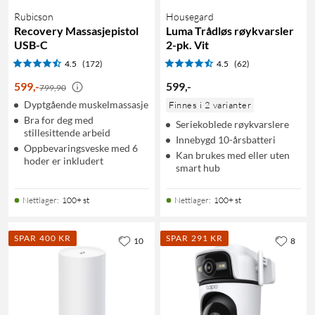
Rubicson
Housegard
Recovery Massasjepistol
Luma Trådløs røykvarsler
USB-C
2-pk. Vit
4.5
(172)
4.5
(62)
599
,
-
599
,
-
799,90
Dyptgående muskelmassasje
Finnes i 2 varianter
Bra for deg med
Seriekoblede røykvarslere
stillesittende arbeid
Innebygd 10-årsbatteri
Oppbevaringsveske med 6
Kan brukes med eller uten
hoder er inkludert
smart hub
Nettlager
:
100+ st
Nettlager
:
100+ st
SPAR 400 KR
SPAR 291 KR
10
8