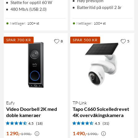
Høy presisjon
Støtte for opptil 60 W
Batteritid på opptil 2 år
480 Mb/s (USB 2.0)
Nettlager
:
100+ st
Nettlager
:
100+ st
SPAR 700 KR
SPAR 500 KR
8
5
Eufy
TP-Link
Video Doorbell 2K med
Tapo C660 Solcelledrevet
doble kameraer
4K overvåkingskamera
4.5
(18)
4.5
(31)
1 290
,
-
1 490
,
-
1 990,-
1 990,-