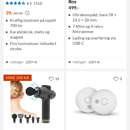
Box
4.5
(712)
499
,
-
39
,
-
49,90
Ultrakompakt: bare 58 ×
24,5 × 20 mm
Kraftig lysstrøm på opptil
700 lm
7 filtre og 4 retro
filmrammer
Karabinkrok, stativ og
magnet
Lading og overføring via
USB-C
Fire lysmoduser inkludert
strobe
Nettlager
:
100+ st
Nettlager
:
100+ st
SPAR 200 KR
19
3