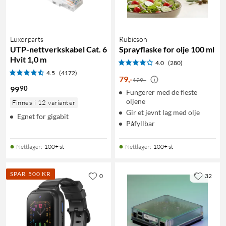
Luxorparts
Rubicson
UTP-nettverkskabel Cat. 6
Sprayflaske for olje 100 ml
Hvit 1,0 m
4.0
(280)
4.5
(4172)
79
,
-
129,-
90
99
Fungerer med de fleste
oljene
Finnes i 12 varianter
Gir et jevnt lag med olje
Egnet for gigabit
Påfyllbar
Nettlager
:
100+ st
Nettlager
:
100+ st
SPAR 500 KR
0
32