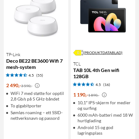
(PRODUKTDATABLAD)
TP-Link
Deco BE22 BE3600 Wifi 7
TCL
mesh-system
TAB 10L 4th Gen wifi
4.5
(55)
128GB
2 490
,
-
4.5
(16)
3 590,-
WiFi 7 med støtte for opptil
1 190
,
-
1 890,-
2,8 Gb/s på 5 GHz-båndet
10,1″ IPS-skjerm for medier
To gigabitporter
og surfing
Sømløs roaming – ett SSID-
6000 mAh-batteri med 18 W
nettverksnavn og passord
hurtiglading
Android 15 og god
lagringsplass