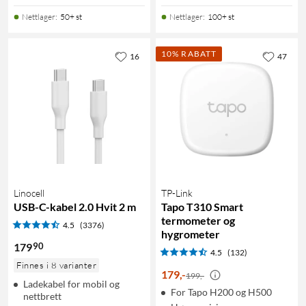
Nettlager
:
50+ st
Nettlager
:
100+ st
10% RABATT
16
47
Linocell
TP-Link
USB-C-kabel 2.0 Hvit 2 m
Tapo T310 Smart
termometer og
4.5
(3376)
hygrometer
90
179
4.5
(132)
Finnes i 8 varianter
179
,
-
199,-
Ladekabel for mobil og
For Tapo H200 og H500
nettbrett