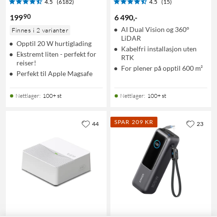
4.5
(6182)
4.5
(15)
90
199
6 490
,
-
AI Dual Vision og 360°
Finnes i 2 varianter
LiDAR
Opptil 20 W hurtiglading
Kabelfri installasjon uten
Ekstremt liten - perfekt for
RTK
reiser!
For plener på opptil 600 m²
Perfekt til Apple Magsafe
Nettlager
:
100+ st
Nettlager
:
100+ st
SPAR 209 KR
44
23