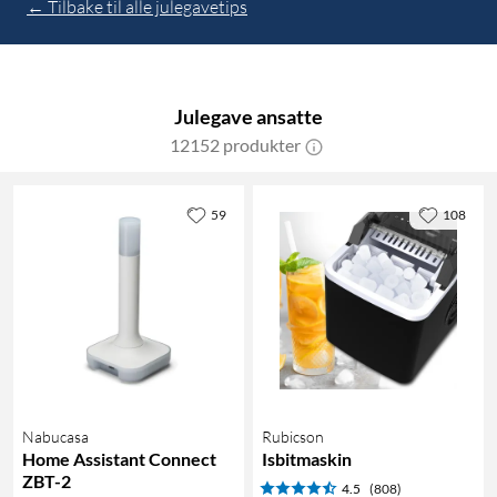
← Tilbake til alle julegavetips
Julegave ansatte
12152 produkter
59
108
Nabucasa
Rubicson
Home Assistant Connect
Isbitmaskin
ZBT-2
4.5
(808)