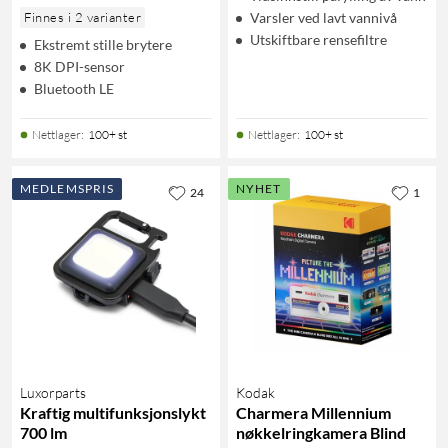
Finnes i 2 varianter
Varsler ved lavt vannivå
Utskiftbare rensefiltre
Ekstremt stille brytere
8K DPI-sensor
Bluetooth LE
Nettlager
:
100+ st
Nettlager
:
100+ st
MEDLEMSPRIS
NYHET
24
1
Luxorparts
Kodak
Kraftig multifunksjonslykt
Charmera Millennium
700 lm
nøkkelringkamera Blind