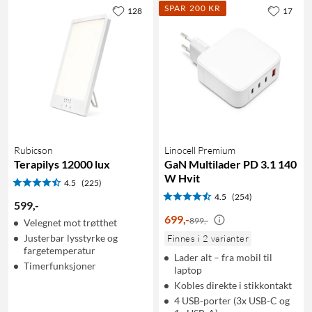
SPAR 200 KR
128
17
Rubicson
Linocell Premium
Terapilys 12000 lux
GaN Multilader PD 3.1 140
W Hvit
4.5
(225)
4.5
(254)
599
,
-
699
,
-
899,-
Velegnet mot trøtthet
Justerbar lysstyrke og
Finnes i 2 varianter
fargetemperatur
Lader alt – fra mobil til
Timerfunksjoner
laptop
Kobles direkte i stikkontakt
4 USB-porter (3x USB-C og