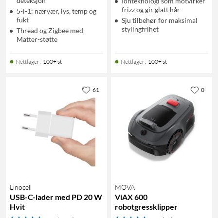
deteksjon
Ionteknologi som motvirker
frizz og gir glatt hår
5-i-1: nærvær, lys, temp og
fukt
Sju tilbehør for maksimal
stylingfrihet
Thread og Zigbee med
Matter-støtte
Nettlager
:
100+ st
Nettlager
:
100+ st
61
0
Linocell
MOVA
USB-C-lader med PD 20 W
ViAX 600
Hvit
robotgressklipper