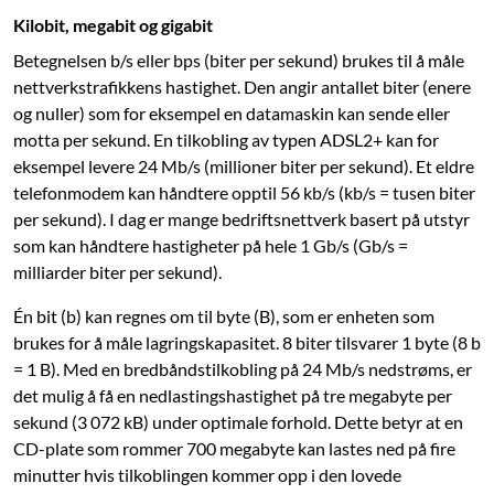
Kilobit, megabit og gigabit
Betegnelsen b/s eller bps (biter per sekund) brukes til å måle
nettverkstrafikkens hastighet. Den angir antallet biter (enere
og nuller) som for eksempel en datamaskin kan sende eller
motta per sekund. En tilkobling av typen ADSL2+ kan for
eksempel levere 24 Mb/s (millioner biter per sekund). Et eldre
telefonmodem kan håndtere opptil 56 kb/s (kb/s = tusen biter
per sekund). I dag er mange bedriftsnettverk basert på utstyr
som kan håndtere hastigheter på hele 1 Gb/s (Gb/s =
milliarder biter per sekund).
Én bit (b) kan regnes om til byte (B), som er enheten som
brukes for å måle lagringskapasitet. 8 biter tilsvarer 1 byte (8 b
= 1 B). Med en bredbåndstilkobling på 24 Mb/s nedstrøms, er
det mulig å få en nedlastingshastighet på tre megabyte per
sekund (3 072 kB) under optimale forhold. Dette betyr at en
CD-plate som rommer 700 megabyte kan lastes ned på fire
minutter hvis tilkoblingen kommer opp i den lovede