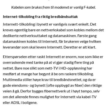
Kabelen som brukes frem til modemet er vanlig F-kabel.
Internet-tilkobling fra riktig bredbåndsuttak
Internett-tilkobling i bynett er vanligvis svært enkelt. Det
kreves egentlig bare en nettverkskabel som kobles mellom det
dedikerte nettverksuttaket og datamaskinen. Første gang
datamaskinen kobles til Internett, får brukeren velge hvilken
leverandør som skal levere Internett. Deretter er alt klart.
Etterspørselen etter raskt Internett er enorm, noe som ikke er
overraskende med tanke på at vi gjør stadig flere ting på
nettet. Bare noe slikt som nett-TV i HD-oppløsning har
medført at mange har begynt å be om raskere tilkobling.
Multimedia stiller høye krav til bredbåndsnettet, og da er
gode eiendoms- og bynett (ofte oppbygd av fiber) den riktige
veien å gå. Derfor bygges fibernettverk ut i høyt tempo, selv
om det allerede finnes mulighet for Internett via kabel-TV
eller ADSL i boligene.