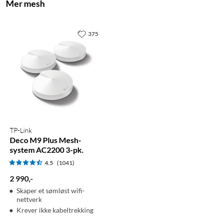
Mer mesh
375
TP-Link
Deco M9 Plus Mesh-
system AC2200 3-pk.
4.5
(1041)
2 990
,
-
Skaper et sømløst wifi-
nettverk
Krever ikke kabeltrekking