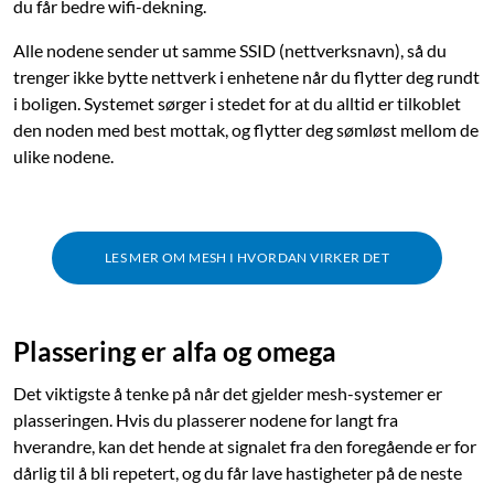
du får bedre wifi-dekning.
Alle nodene sender ut samme SSID (nettverksnavn), så du
trenger ikke bytte nettverk i enhetene når du flytter deg rundt
i boligen. Systemet sørger i stedet for at du alltid er tilkoblet
den noden med best mottak, og flytter deg sømløst mellom de
ulike nodene.
LES MER OM MESH I HVORDAN VIRKER DET
Plassering er alfa og omega
Det viktigste å tenke på når det gjelder mesh-systemer er
plasseringen. Hvis du plasserer nodene for langt fra
hverandre, kan det hende at signalet fra den foregående er for
dårlig til å bli repetert, og du får lave hastigheter på de neste