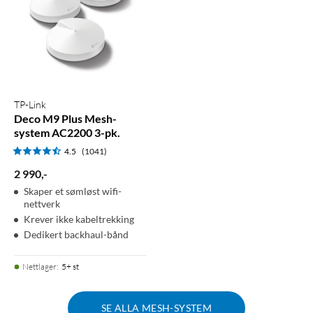
TP-Link
Deco M9 Plus Mesh-
system AC2200 3-pk.
4.5
(1041)
2 990
,
-
Skaper et sømløst wifi-
nettverk
Krever ikke kabeltrekking
Dedikert backhaul-bånd
Nettlager
:
5+ st
SE ALLA MESH-SYSTEM