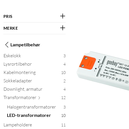
PRIS
MERKE
Lampetilbehør
Eskelokk
3
Lysrørtilbehør
4
Kabelmontering
10
Sokkeladapter
2
Downlight, armatur
4
Transforma
torer
12
Halogentransformatorer
3
LED-transformatorer
10
Lampeholdere
11