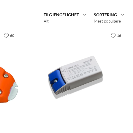
TILGJENGELIGHET
SORTERING
Alt
Mest populære
60
16