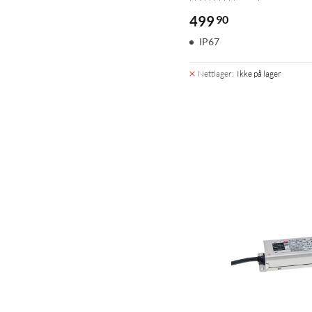
499
90
IP67
Nettlager
:
Ikke på lager