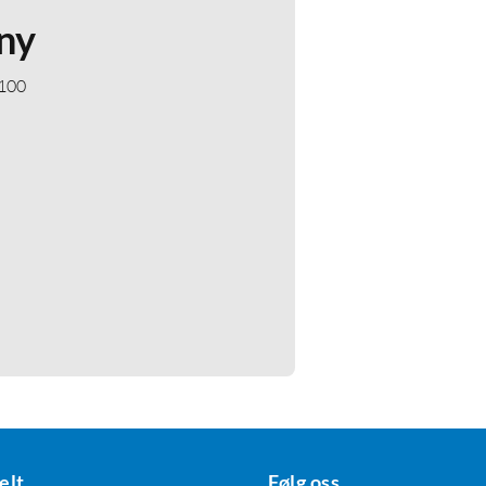
ny
 100
elt
Følg oss