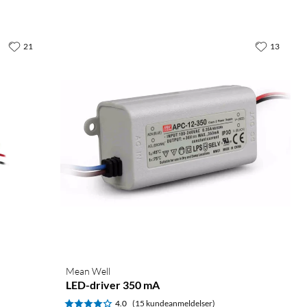
21
13
Mean Well
LED-driver 350 mA
4.0
(15 kundeanmeldelser)