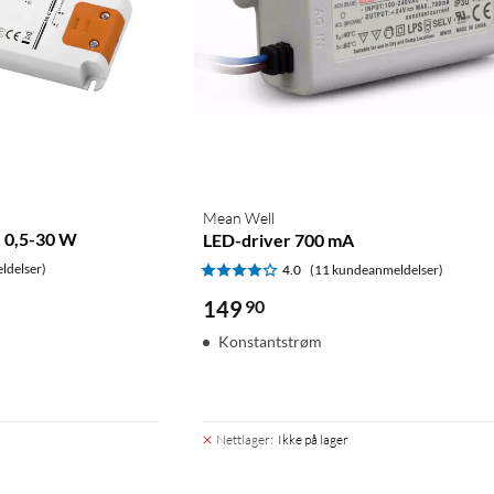
Mean Well
, 0,5-30 W
LED-driver 700 mA
ldelser)
4.0
(11 kundeanmeldelser)
149
90
Konstantstrøm
Nettlager
:
Ikke på lager