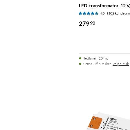
LED-transformator, 12 V
4.5
(102 kundeanm
279
90
Nettlager
:
20+ st
Finnes i 19 butikker.
Velg butikk