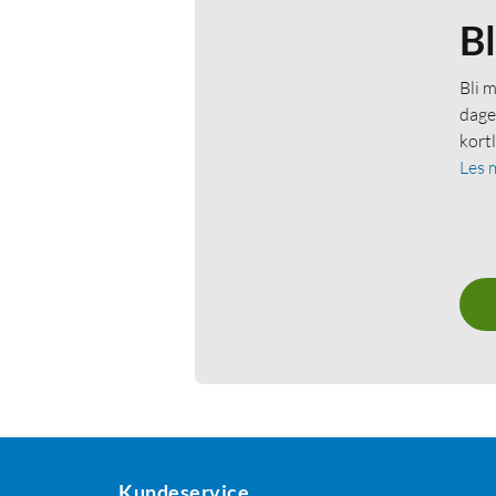
B
Bli 
dage
kort
Les 
Kundeservice