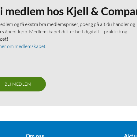
li medlem hos Kjell & Compa
medlem og få ekstra bra medlemspriser, poeng på alt du handler og
rs åpent kjøp. Medlemskapet ditt er helt digitalt – praktisk og
løst!
mer om medlemskapet
BLI MEDLEM
Om oss
Aktu