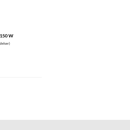
 150 W
delser)