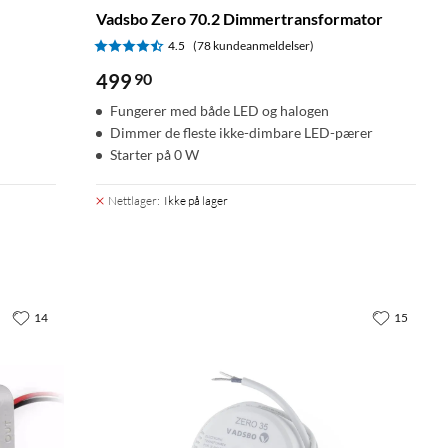
Vadsbo Zero 70.2 Dimmertransformator
4.5
(78 kundeanmeldelser)
499
90
Fungerer med både LED og halogen
Dimmer de fleste ikke-dimbare LED-pærer
Starter på 0 W
Nettlager
:
Ikke på lager
14
15