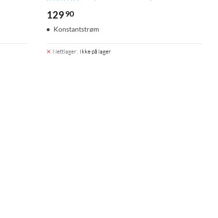
129
90
Konstantstrøm
Nettlager
:
Ikke på lager