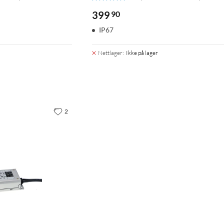
399
90
IP67
Nettlager
:
Ikke på lager
2