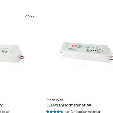
16
Mean Well
 W
LED-transformator 60 W
ldelser)
4.5
(14 kundeanmeldelser)