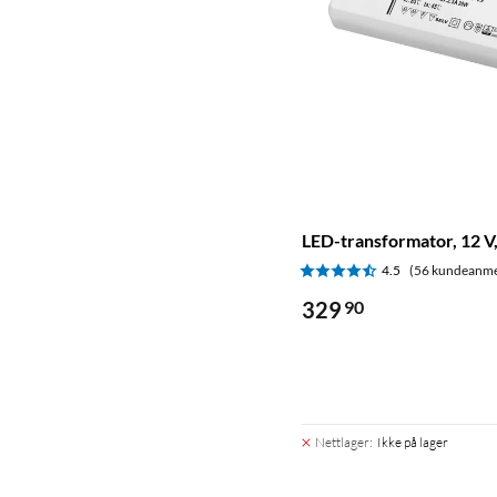
LED-transformator, 12 V
4.5
(56 kundeanme
329
90
Nettlager
:
Ikke på lager