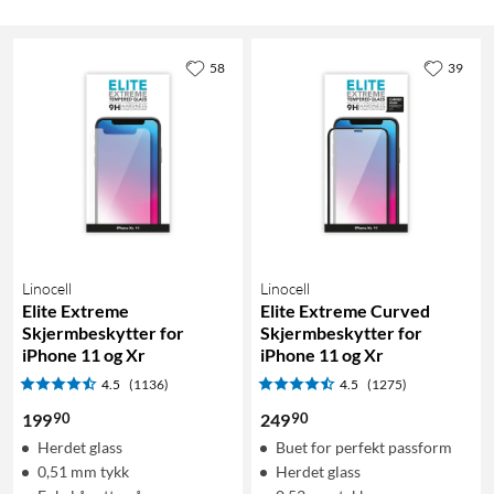
58
39
Linocell
Linocell
Elite Extreme
Elite Extreme Curved
Skjermbeskytter for
Skjermbeskytter for
iPhone 11 og Xr
iPhone 11 og Xr
4.5
(1136)
4.5
(1275)
90
90
199
249
Herdet glass
Buet for perfekt passform
0,51 mm tykk
Herdet glass