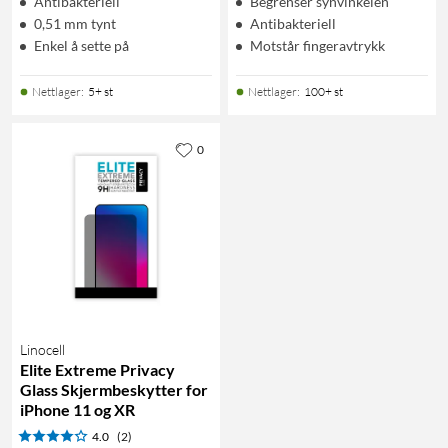
Antibakteriell
Begrenser synvinkelen
0,51 mm tynt
Antibakteriell
Enkel å sette på
Motstår fingeravtrykk
Nettlager
:
5+ st
Nettlager
:
100+ st
0
Linocell
Elite Extreme Privacy
Glass Skjermbeskytter for
iPhone 11 og XR
4.0
(2)