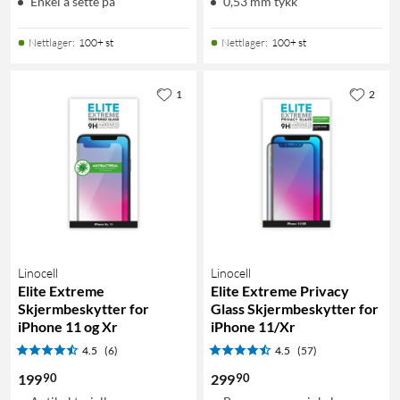
Enkel å sette på
0,53 mm tykk
Nettlager
:
100+ st
Nettlager
:
100+ st
1
2
Linocell
Linocell
Elite Extreme
Elite Extreme Privacy
Skjermbeskytter for
Glass Skjermbeskytter for
iPhone 11 og Xr
iPhone 11/Xr
4.5
(6)
4.5
(57)
90
90
199
299