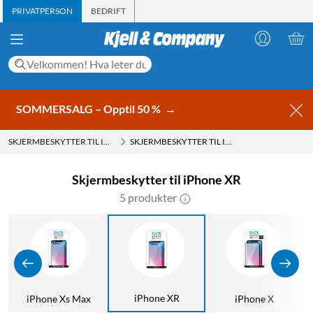
PRIVATPERSON
BEDRIFT
SOMMERSALG – Opptil 50 %
→
SKJERMBESKYTTER TIL IPHONE
SKJERMBESKYTTER TIL IPHONE XR
Skjermbeskytter til iPhone XR
5 produkter
iPhone XR
iPhone Xs Max
iPhone X