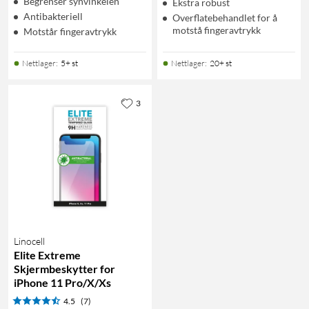
Begrenser synvinkelen
Ekstra robust
Antibakteriell
Overflatebehandlet for å
motstå fingeravtrykk
Motstår fingeravtrykk
Nettlager
:
5+ st
Nettlager
:
20+ st
3
Linocell
Elite Extreme
Skjermbeskytter for
iPhone 11 Pro/X/Xs
4.5
(7)