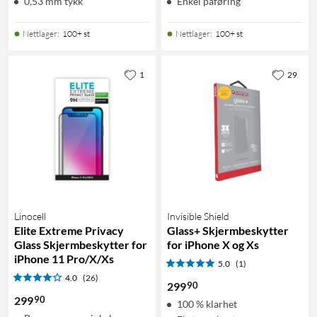
0,53 mm tykk
Enkel påføring
Nettlager
:
100+ st
Nettlager
:
100+ st
1
29
Linocell
Invisible Shield
Elite Extreme Privacy
Glass+ Skjermbeskytter
Glass Skjermbeskytter for
for iPhone X og Xs
iPhone 11 Pro/X/Xs
5.0
(1)
4.0
(26)
90
299
90
299
100 % klarhet