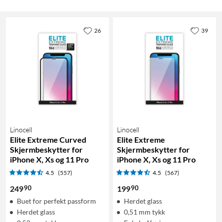
26
39
Linocell
Linocell
Elite Extreme Curved
Elite Extreme
Skjermbeskytter for
Skjermbeskytter for
iPhone X, Xs og 11 Pro
iPhone X, Xs og 11 Pro
4.5
(557)
4.5
(567)
90
90
249
199
Buet for perfekt passform
Herdet glass
Herdet glass
0,51 mm tykk