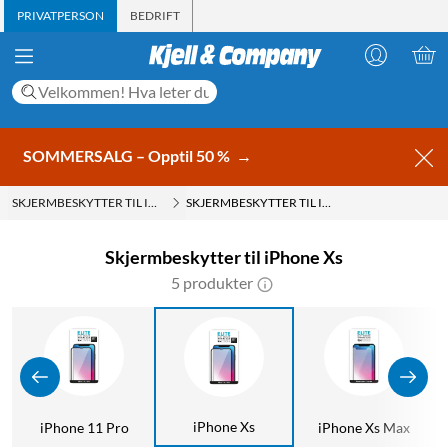
PRIVATPERSON
BEDRIFT
SOMMERSALG – Opptil 50 %
→
SKJERMBESKYTTER TIL IPHONE
SKJERMBESKYTTER TIL IPHONE XS
Skjermbeskytter til iPhone Xs
5 produkter
iPhone Xs
iPhone 11 Pro
iPhone Xs Max