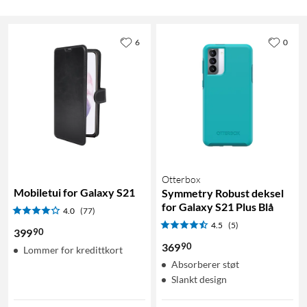
6
0
Otterbox
Mobiletui for Galaxy S21
Symmetry Robust deksel
for Galaxy S21 Plus Blå
4.0
(77)
4.5
(5)
90
399
90
369
Lommer for kredittkort
Absorberer støt
Slankt design