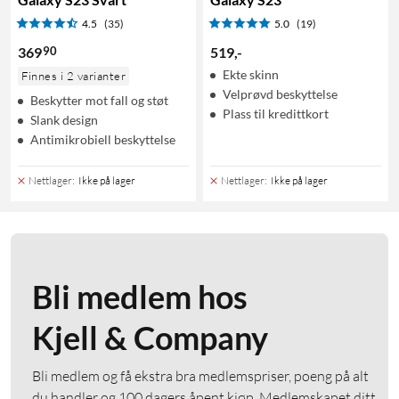
4.5
(35)
5.0
(19)
90
369
519
,
-
Ekte skinn
Finnes i 2 varianter
Velprøvd beskyttelse
Beskytter mot fall og støt
Plass til kredittkort
Slank design
Antimikrobiell beskyttelse
Nettlager
:
Ikke på lager
Nettlager
:
Ikke på lager
Bli medlem hos
Kjell & Company
Bli medlem og få ekstra bra medlemspriser, poeng på alt
du handler og 100 dagers åpent kjøp. Medlemskapet ditt