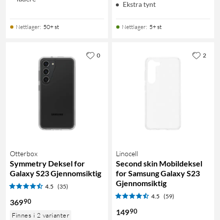
Ekstra tynt
Nettlager
:
50+ st
Nettlager
:
5+ st
0
2
Otterbox
Linocell
Symmetry Deksel for
Second skin Mobildeksel
Galaxy S23 Gjennomsiktig
for Samsung Galaxy S23
Gjennomsiktig
4.5
(35)
4.5
(59)
90
369
90
149
Finnes i 2 varianter