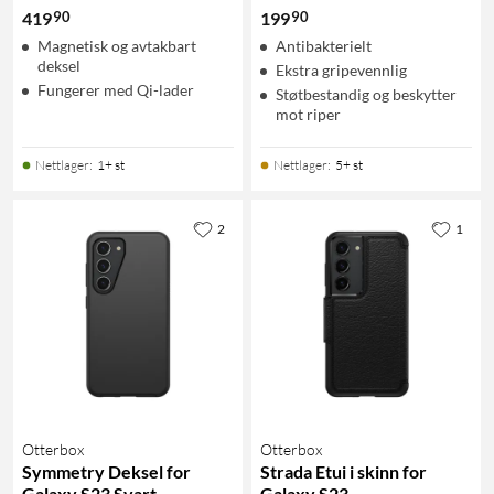
90
90
419
199
Magnetisk og avtakbart
Antibakterielt
deksel
Ekstra gripevennlig
Fungerer med Qi-lader
Støtbestandig og beskytter
mot riper
Nettlager
:
1+ st
Nettlager
:
5+ st
2
1
Otterbox
Otterbox
Symmetry Deksel for
Strada Etui i skinn for
Galaxy S23 Svart
Galaxy S23