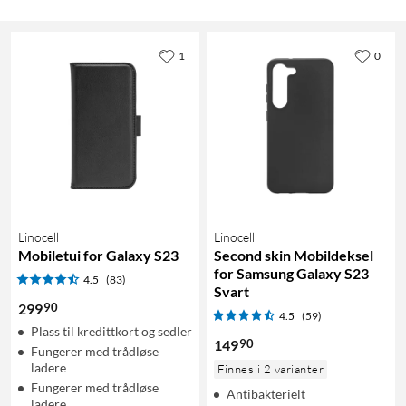
1
0
Linocell
Linocell
Mobiletui for Galaxy S23
Second skin Mobildeksel
for Samsung Galaxy S23
4.5
(83)
Svart
90
299
4.5
(59)
Plass til kredittkort og sedler
90
149
Fungerer med trådløse
ladere
Finnes i 2 varianter
Fungerer med trådløse
Antibakterielt
ladere