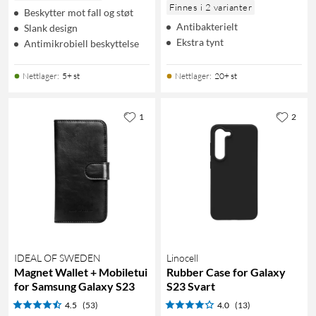
Finnes i 2 varianter
Beskytter mot fall og støt
Antibakterielt
Slank design
Ekstra tynt
Antimikrobiell beskyttelse
Nettlager
:
5+ st
Nettlager
:
20+ st
1
2
IDEAL OF SWEDEN
Linocell
Magnet Wallet + Mobiletui
Rubber Case for Galaxy
for Samsung Galaxy S23
S23 Svart
4.5
(53)
4.0
(13)