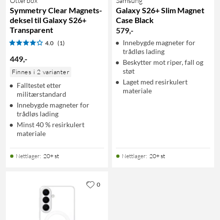
Otterbox
Samsung
Symmetry Clear Magnets-
Galaxy S26+ Slim Magnet
deksel til Galaxy S26+
Case Black
Transparent
579
,
-
Innebygde magneter for
4.0
(1)
trådløs lading
449
,
-
Beskytter mot riper, fall og
støt
Finnes i 2 varianter
Laget med resirkulert
Falltestet etter
materiale
militærstandard
Innebygde magneter for
trådløs lading
Minst 40 % resirkulert
materiale
Nettlager
:
20+ st
Nettlager
:
20+ st
0