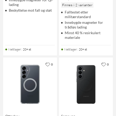
lading
Finnes i 2 varianter
Beskyttelse mot fall og støt
Falltestet etter
militærstandard
Innebygde magneter for
trådløs lading
Minst 40 % resirkulert
materiale
Nettlager
:
20+ st
Nettlager
:
20+ st
0
0