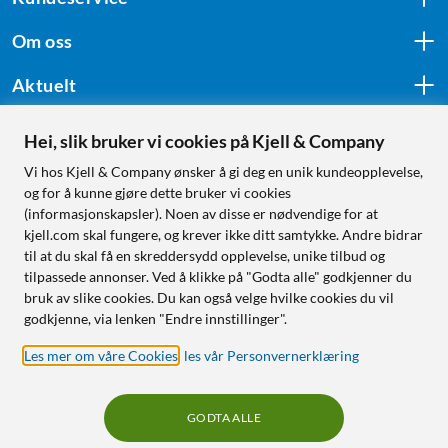
Om oss
Aktuelt
Hei, slik bruker vi cookies på Kjell & Company
Følg oss
Vi hos Kjell & Company ønsker å gi deg en unik kundeopplevelse,
og for å kunne gjøre dette bruker vi cookies
(informasjonskapsler). Noen av disse er nødvendige for at
kjell.com skal fungere, og krever ikke ditt samtykke. Andre bidrar
Handle fra:
til at du skal få en skreddersydd opplevelse, unike tilbud og
tilpassede annonser. Ved å klikke på "Godta alle" godkjenner du
Sverige
bruk av slike cookies. Du kan også velge hvilke cookies du vil
Norge
godkjenne, via lenken "Endre innstillinger".
Les mer om våre Cookies
,
les vår Personvernerklæring
GODTA ALLE