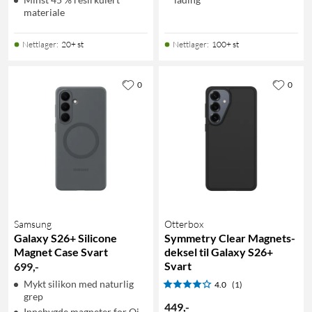
materiale
Nettlager
:
20+ st
Nettlager
:
100+ st
0
0
Samsung
Otterbox
Galaxy S26+ Silicone
Symmetry Clear Magnets-
Magnet Case Svart
deksel til Galaxy S26+
Svart
699
,
-
Mykt silikon med naturlig
4.0
(1)
grep
449
,
-
Innebygde magneter for Qi-