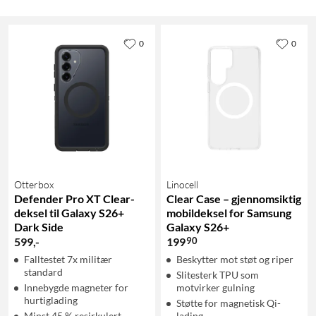
0
0
Otterbox
Linocell
Defender Pro XT Clear-
Clear Case – gjennomsiktig
deksel til Galaxy S26+
mobildeksel for Samsung
Dark Side
Galaxy S26+
90
599
,
-
199
Falltestet 7x militær
Beskytter mot støt og riper
standard
Slitesterk TPU som
Innebygde magneter for
motvirker gulning
hurtiglading
Støtte for magnetisk Qi-
Minst 45 % resirkulert
lading