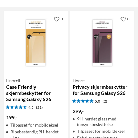
0
0
Linocell
Linocell
Case Friendly
Privacy skjermbeskytter
skjermbeskytter for
for Samsung Galaxy S26
Samsung Galaxy S26
5.0
(2)
4.5
(21)
299
,
-
199
,
-
9H-herdet glass med
innsynsbeskyttelse
Tilpasset for mobildeksel
Tilpasset for mobildeksel
Ripebestandig 9H-herdet
glass
Enkel montering med