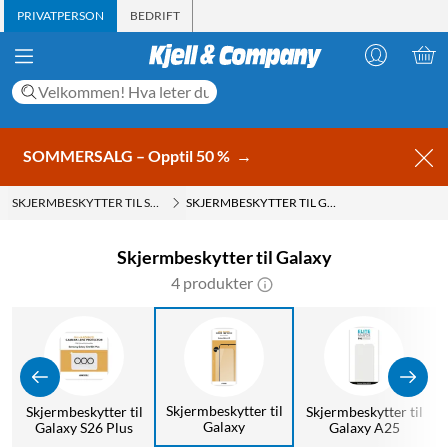
PRIVATPERSON
BEDRIFT
SOMMERSALG – Opptil 50 %
→
SKJERMBESKYTTER TIL SAMSUNG
SKJERMBESKYTTER TIL GALAXY
Skjermbeskytter til Galaxy
4 produkter
Skjermbeskytter til
l
Skjermbeskytter til
Skjermbeskytter til
Galaxy
Galaxy S26 Plus
Galaxy A25