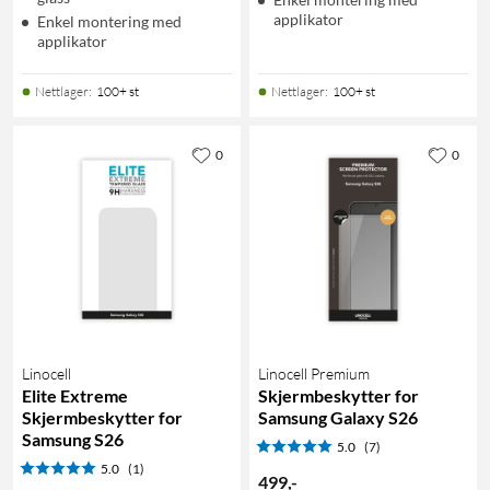
applikator
Enkel montering med
applikator
Nettlager
:
100+ st
Nettlager
:
100+ st
0
0
Linocell
Linocell Premium
Elite Extreme
Skjermbeskytter for
Skjermbeskytter for
Samsung Galaxy S26
Samsung S26
5.0
(7)
5.0
(1)
499
,
-