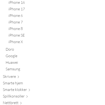
iPhone 16
iPhone 17
iPhone 6
iPhone 7
iPhone 8
iPhone SE
iPhone X
Doro
Google
Huawei
Samsung
Skr
ivere
Smarte hjem
Smarte kl
okker
Spillkons
oller
Nett
brett