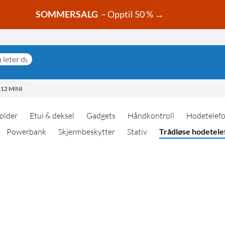
SOMMERSALG
– Opptil 50 % →
12 MINI
older
Etui & deksel
Gadgets
Håndkontroll
Hodetelef
Powerbank
Skjermbeskytter
Stativ
Trådløse hodetele