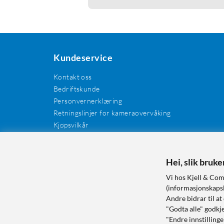
Kundeservice
Kontakt oss
Bedriftskunde
Personvernerklæring
Retningslinjer for kameraovervåking
Kjøpsvilkår
EE-avfall
Cookies / informasjonskapsler
Hei, slik bruk
Kundeanmeldelser
Manualer og drivere
Vi hos Kjell & Com
Retur og reklamasjon
(informasjonskapsle
Andre bidrar til at
"Godta alle" godkje
"Endre innstillinge