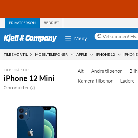
PRIVATPERSON
BEDRIFT
Meny
TILBEHØR TIL
MOBILTELEFONER
APPLE
IPHONE 12
IPHONE 
TILBEHØR TIL:
Alt
Andre tilbehør
Bilh
iPhone 12 Mini
Kamera-tilbehør
Ladere
0 produkter