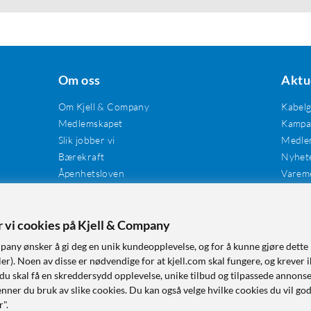
Om oss
Aktu
Om Kjell & Company
Kabel
Medlemskapet
Kampan
Slik jobber vi
Medle
Bærekraft
Nyhet
Åpenhetsloven
Varem
Karriere
Våre butikker
er vi cookies på Kjell & Company
Tilgjengelighet
pany ønsker å gi deg en unik kundeopplevelse, og for å kunne gjøre dette 
r). Noen av disse er nødvendige for at kjell.com skal fungere, og krever i
 du skal få en skreddersydd opplevelse, unike tilbud og tilpassede annonse
nner du bruk av slike cookies. Du kan også velge hvilke cookies du vil go
r".