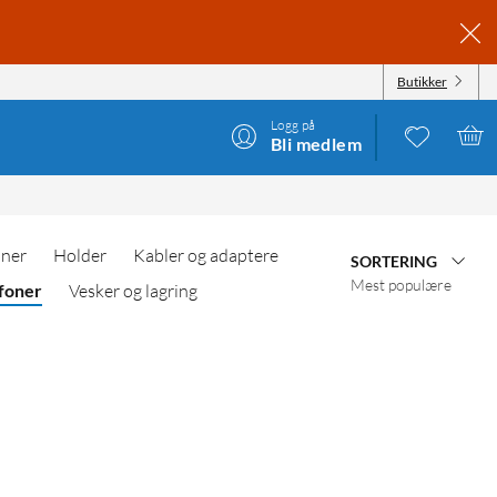
Butikker
Logg på
Bli medlem
oner
Holder
Kabler og adaptere
SORTERING
Mest populære
foner
Vesker og lagring