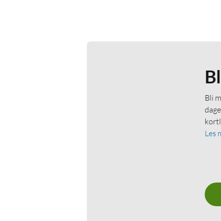
B
Bli 
dage
kort
Les 