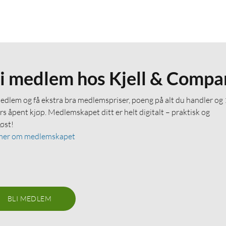
li medlem hos Kjell & Compa
medlem og få ekstra bra medlemspriser, poeng på alt du handler og
rs åpent kjøp. Medlemskapet ditt er helt digitalt – praktisk og
løst!
mer om medlemskapet
BLI MEDLEM