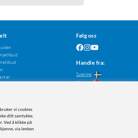
elt
Følg oss
guiden
jetilbud
Handle fra:
mstilbud
er
Sverige
erker
Norge
bruker vi cookies
kke ditt samtykke.
r. Ved å klikke på
dkjenne, via lenken