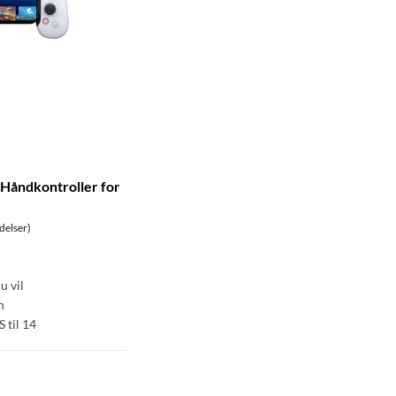
Håndkontroller for
delser)
u vil
n
 til 14