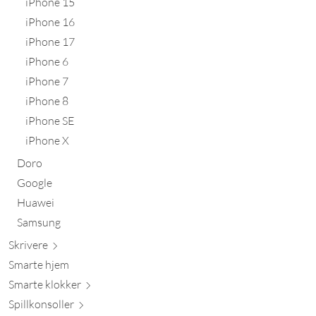
iPhone 15
iPhone 16
iPhone 17
iPhone 6
iPhone 7
iPhone 8
iPhone SE
iPhone X
Doro
Google
Huawei
Samsung
Skr
ivere
Smarte hjem
Smarte kl
okker
Spillkons
oller