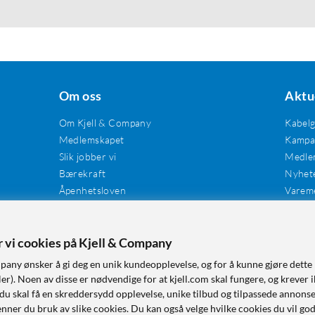
Om oss
Aktu
Om Kjell & Company
Kabel
Medlemskapet
Kampan
Slik jobber vi
Medle
Bærekraft
Nyhet
Åpenhetsloven
Varem
Karriere
Våre butikker
er vi cookies på Kjell & Company
Tilgjengelighet
pany ønsker å gi deg en unik kundeopplevelse, og for å kunne gjøre dette 
r). Noen av disse er nødvendige for at kjell.com skal fungere, og krever i
 du skal få en skreddersydd opplevelse, unike tilbud og tilpassede annonse
nner du bruk av slike cookies. Du kan også velge hvilke cookies du vil go