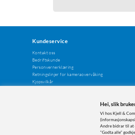
Kundeservice
Kontakt oss
Bedriftskunde
Personvernerklæring
Retningslinjer for kameraovervåking
Kjøpsvilkår
EE-avfall
Cookies / informasjonskapsler
Hei, slik bruk
Kundeanmeldelser
Manualer og drivere
Vi hos Kjell & Com
Retur og reklamasjon
(informasjonskapsle
Andre bidrar til at
"Godta alle" godkje