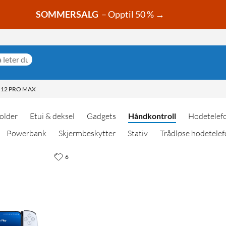
SOMMERSALG
– Opptil 50 % →
 12 PRO MAX
older
Etui & deksel
Gadgets
Håndkontroll
Hodetelef
Powerbank
Skjermbeskytter
Stativ
Trådløse hodetelef
6