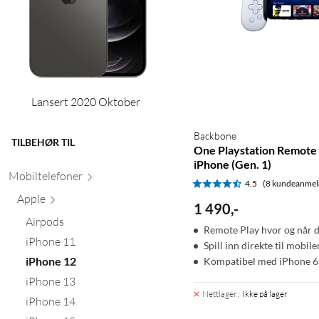
Lansert 2020 Oktober
Backbone
TILBEHØR TIL
One Playstation Remote 
iPhone (Gen. 1)
Mobiltele
foner
4.5
(8 kundeanmel
Apple
1 490
,
-
Airpods
Remote Play hvor og når d
iPhone 11
Spill inn direkte til mobile
iPhone 12
Kompatibel med iPhone 6S
iPhone 13
Nettlager
:
Ikke på lager
iPhone 14