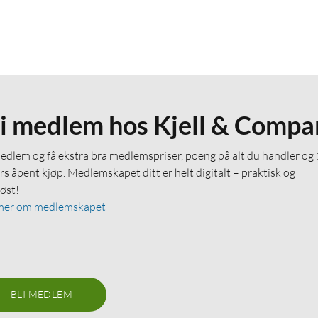
li medlem hos Kjell & Compa
medlem og få ekstra bra medlemspriser, poeng på alt du handler og
rs åpent kjøp. Medlemskapet ditt er helt digitalt – praktisk og
løst!
mer om medlemskapet
BLI MEDLEM