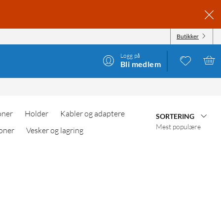
Butikker
Logg på
Bli medlem
oner
Holder
Kabler og adaptere
SORTERING
Mest populære
oner
Vesker og lagring