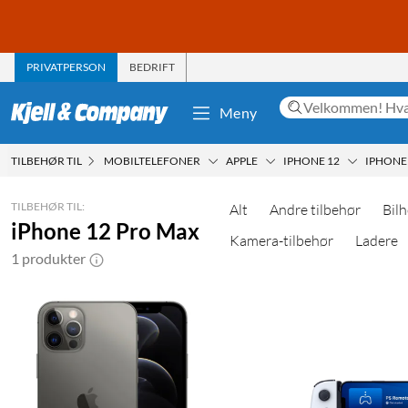
PRIVATPERSON
BEDRIFT
Meny
TILBEHØR TIL
MOBILTELEFONER
APPLE
IPHONE 12
IPHONE
TILBEHØR TIL:
Alt
Andre tilbehør
Bilh
iPhone 12 Pro Max
Kamera-tilbehør
Ladere
1 produkter