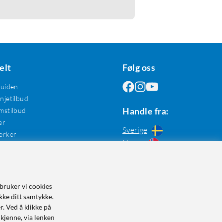
elt
Følg oss
guiden
jetilbud
Handle fra:
mstilbud
er
Sverige
erker
Norge
bruker vi cookies
kke ditt samtykke.
r. Ved å klikke på
dkjenne, via lenken