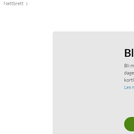
Nett
brett
B
Bli 
dage
kort
Les 