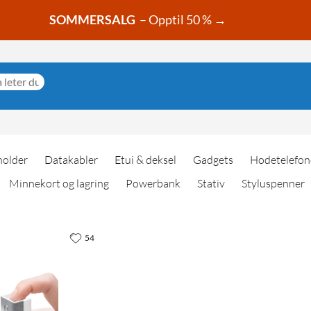
SOMMERSALG
– Opptil 50 % →
holder
Datakabler
Etui & deksel
Gadgets
Hodetelefon
Minnekort og lagring
Powerbank
Stativ
Styluspenner
54