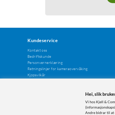
Kundeservice
Kontakt oss
Bedriftskunde
Personvernerklæring
Retningslinjer for kameraovervåking
Kjøpsvilkår
EE-avfall
Cookies / informasjonskapsler
Kundeanmeldelser
Hei, slik bruk
Manualer og drivere
Vi hos Kjell & Com
Retur og reklamasjon
(informasjonskapsle
Andre bidrar til at