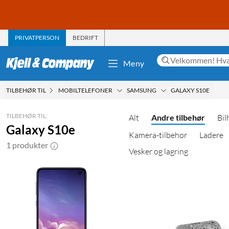
PRIVATPERSON
BEDRIFT
Meny
TILBEHØR TIL
MOBILTELEFONER
SAMSUNG
GALAXY S10E
TILBEHØR TIL:
Alt
Andre tilbehør
Bil
Galaxy S10e
Kamera-tilbehør
Ladere
1 produkter
Vesker og lagring