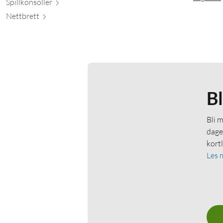
Spillkons
oller
Nett
brett
B
Bli 
dage
kort
Les 