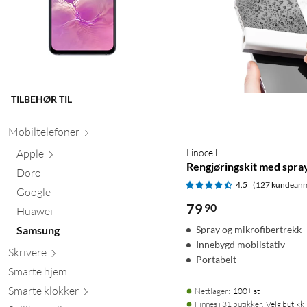
TILBEHØR TIL
Mobiltele
foner
Apple
Linocell
Rengjøringskit med spra
Doro
4.5
(127 kundeanm
Google
79
90
Huawei
Samsung
Spray og mikrofibertrekk
Innebygd mobilstativ
Skr
ivere
Portabelt
Smarte hjem
Smarte kl
okker
Nettlager
:
100+ st
Finnes i 31 butikker.
Velg butikk