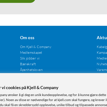
Om oss
Aktu
Om Kjell & Company
Kabel
Medlemskapet
Kampan
Slik jobber vi
Medle
Bærekraft
Nyhet
Åpenhetsloven
Varem
Karriere
Våre butikker
Tilgjengelighet
er vi cookies på Kjell & Company
pany ønsker å gi deg en unik kundeopplevelse, og for å kunne gjøre dette 
r). Noen av disse er nødvendige for at kjell.com skal fungere, og krever i
 du skal få en skreddersydd opplevelse, unike tilbud og tilpassede annonse