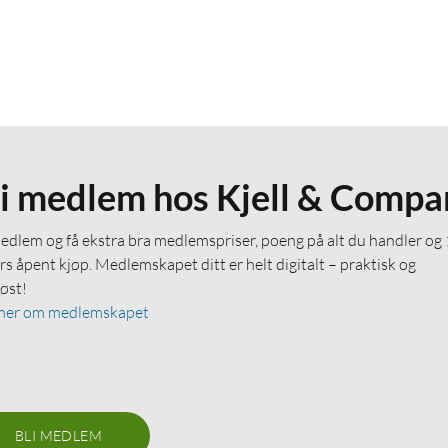
li medlem hos Kjell & Compa
medlem og få ekstra bra medlemspriser, poeng på alt du handler og
rs åpent kjøp. Medlemskapet ditt er helt digitalt – praktisk og
løst!
mer om medlemskapet
BLI MEDLEM