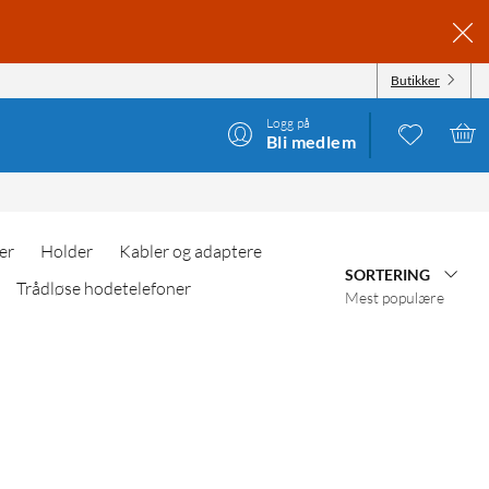
Butikker
Logg på
Bli medlem
er
Holder
Kabler og adaptere
SORTERING
Trådløse hodetelefoner
Mest populære