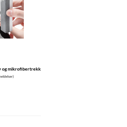
y og mikrofibertrekk
eldelser)