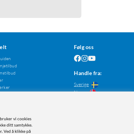
elt
Følg oss
guiden
jetilbud
Handle fra:
mstilbud
er
Sverige
erker
Norge
bruker vi cookies
kke ditt samtykke.
r. Ved å klikke på