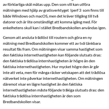
av förklarliga skäl mätas upp. Den som vill kan utföra
mätningen med hjälp av gratisverktyget Iperf 3 som finns till
både Windows och macOS, men det kräver tillgång till två
datorer och är lite omständligt att komma igång med. För
enkelhetens skull kan i stället Bredbandskollen användas igen.
Genom att ansluta trådlöst till routern och göra en ny
mätning med Bredbandskollen kommer ett av två tänkbara
resultat fås fram. Om mätningen visar samma hastighet som
den faktiska internethastigheten kan följande slutsats dras:
den faktiska trådlösa internhastigheten är högre än den
faktiska internethastigheten. Hur mycket högre den är går
inte att veta, men för många räcker vetskapen att det trådlösa
nätverket inte påverkar internethastigheten. Om mätningen
däremot visar en lägre hastighet än den faktiska
internethastigheten måste följande tråkiga slutsats dras: den
faktiska trådlösa internhastigheten är den som
Bredbandskollen visar.