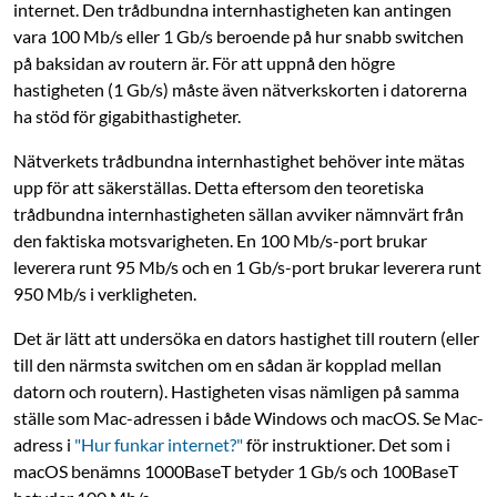
internet. Den trådbundna internhastigheten kan antingen
vara 100 Mb/s eller 1 Gb/s beroende på hur snabb switchen
på baksidan av routern är. För att uppnå den högre
hastigheten (1 Gb/s) måste även nätverkskorten i datorerna
ha stöd för gigabithastigheter.
Nätverkets trådbundna internhastighet behöver inte mätas
upp för att säkerställas. ­Detta eftersom den teoretiska
trådbundna internhastigheten sällan avviker nämnvärt från
den faktiska motsvarigheten. En 100 Mb/s-port brukar
leverera runt 95 Mb/s och en 1 Gb/s-port brukar leverera runt
950 Mb/s i verkligheten.
Det är lätt att undersöka en dators hastighet till routern (eller
till den närmsta switchen om en sådan är kopplad mellan
datorn och routern). Hastigheten visas nämligen på samma
ställe som Mac-adressen i både Windows och macOS. Se Mac-
adress i
"Hur funkar internet?"
för instruktioner. Det som i
macOS benämns 1000BaseT betyder 1 Gb/s och 100BaseT