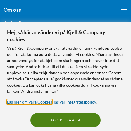
Om oss
Aktuellt
Hej, så här använder vi på Kjell & Company
cookies
Följ oss
Vi på Kjell & Company önskar att ge dig en unik kundupplevelse
och för att kunna göra detta använder vi cookies. Några av dessa
är nödvändiga för att kjell.com ska fungera och kräver inte ditt
samtycke. Andra bidrar till att du ska få en skräddarsydd
Handla från:
upplevelse, unika erbjudanden och anpassade annonser. Genom
att trycka "Acceptera alla" godkänner du användandet av sådana
Sverige
cookies. Du kan också välja vilka cookies du vill godkänna via
Norge
länken "Ändra inställningar".
Läs mer om våra Cookies
,
läs vår Integritetspolicy
.
ACCEPTERA ALLA