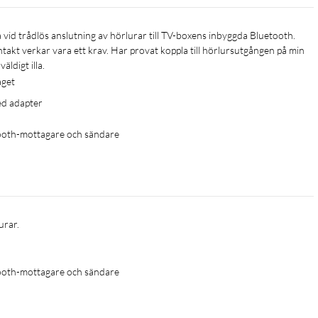
ntakt verkar vara ett krav. Har provat koppla till hörlursutgången på min 
ldigt illa. 
aget
ed adapter
ooth-mottagare och sändare
urar.
ooth-mottagare och sändare