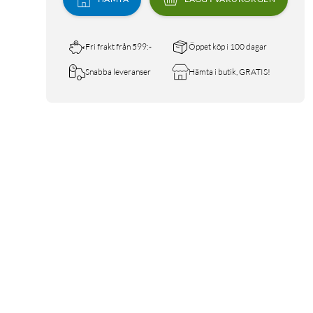
Fri frakt från 599:-
Öppet köp i 100 dagar
Snabba leveranser
Hämta i butik, GRATIS!