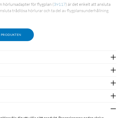
n hörlursadapter för flygplan
(
39117
)
är det enkelt att ansluta
sluta trådlösa hörlurar och ta del av flygplansunderhållning.
M PRODUKTEN
enklare för dig att välja rätt produkt. Recensionerna nedan skrivs