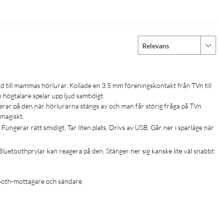
Relevans
ögtalare spelar upp ljud samtidigt.

gerar på den när hörlurarna stängs av och man får störig fråga på TVn 
magiskt. 
Fungerar rätt smidigt, Tar liten plats, Drivs av USB, Går ner i sparläge när 
Bluetoothprylar kan reagera på den, Stänger ner sig kanske lite väl snabbt 
ooth-mottagare och sändare