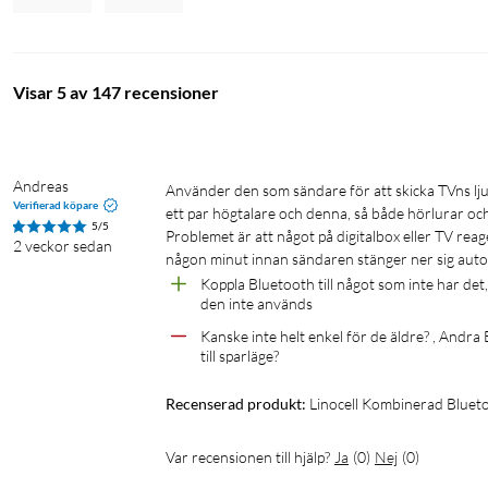
Visar 5 av 147 recensioner
Andreas
Använder den som sändare för att skicka TVns ljud till mammas hörlurar. Kollade en 3.5 mm föreningskontakt från TVn till 
Verifierad köpare
ett par högtalare och denna, så både hörlurar och h
5/5
Problemet är att något på digitalbox eller TV rea
2 veckor sedan
någon minut innan sändaren stänger ner sig auto
Koppla Bluetooth till något som inte har det, 
den inte används
Kanske inte helt enkel för de äldre? , Andra 
till sparläge?
Recenserad produkt:
Linocell Kombinerad Bluet
Var recensionen till hjälp?
Ja
(
0
)
Nej
(
0
)