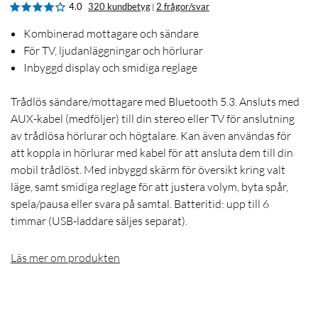
4.0
320 kundbetyg
2 frågor/svar
|
Kombinerad mottagare och sändare
För TV, ljudanläggningar och hörlurar
Inbyggd display och smidiga reglage
Trådlös sändare/mottagare med Bluetooth 5.3. Ansluts med
AUX-kabel (medföljer) till din stereo eller TV för anslutning
av trådlösa hörlurar och högtalare. Kan även användas för
att koppla in hörlurar med kabel för att ansluta dem till din
mobil trådlöst. Med inbyggd skärm för översikt kring valt
läge, samt smidiga reglage för att justera volym, byta spår,
spela/pausa eller svara på samtal. Batteritid: upp till 6
timmar (USB-laddare säljes separat).
Läs mer om produkten