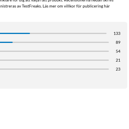
istreras av TestFreaks. Läs mer om villkor för publicering här
133
89
54
21
23