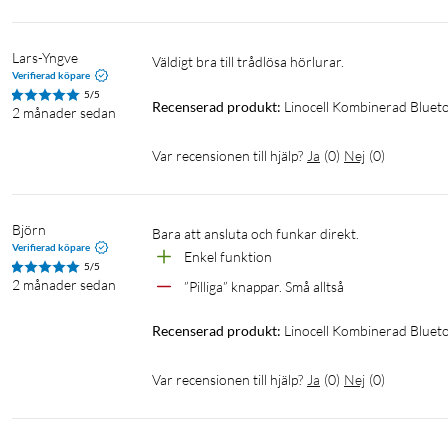
Lars-Yngve
Väldigt bra till trådlösa hörlurar.
Verifierad köpare
5/5
Recenserad produkt:
Linocell Kombinerad Bluet
2 månader sedan
Var recensionen till hjälp?
Ja
(
0
)
Nej
(
0
)
Björn
Bara att ansluta och funkar direkt.
Verifierad köpare
Enkel funktion
5/5
2 månader sedan
”Pilliga” knappar. Små alltså
Recenserad produkt:
Linocell Kombinerad Bluet
Var recensionen till hjälp?
Ja
(
0
)
Nej
(
0
)