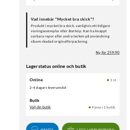
Vad innebär "Mycket bra skick"?
Produkt i mycket bra skick, vanligtvis ett tidigare
visningsexemplar eller återköp. Kan ha knappt
synbara repor eller andra tecken på användning
såsom skadad originalförpackning.
Ny för 259:90
Lagerstatus online och butik
Online
1 st
2-4 dagars leveranstid
Butik
Välj din butik
Finns i 1 butik.
HÄMTA
LÄGG I VARUKORGEN