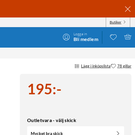
Butiker
Logga in
Bli medlem
ARE
Lägg i inköpslista
78 gillar
195
:
-
Outletvara - välj skick
Mycket bra skick