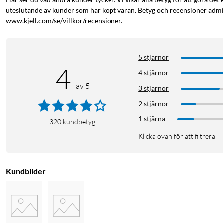
uteslutande av kunder som har köpt varan. Betyg och recensioner admin
www.kjell.com/se/villkor/recensioner.
5 stjärnor
4
4 stjärnor
av 5
3 stjärnor
2 stjärnor
1 stjärna
320
kundbetyg
Klicka ovan för att filtrera
Kundbilder