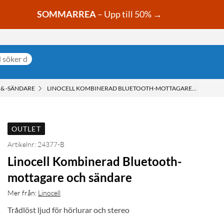
SOMMARREA
– Upp till 50% →
& -SÄNDARE
LINOCELL KOMBINERAD BLUETOOTH-MOTTAGARE OCH SÄND
OUTLET
Artikelnr: 24377-B
Linocell Kombinerad Bluetooth-
mottagare och sändare
Mer från:
Linocell
Trådlöst ljud för hörlurar och stereo