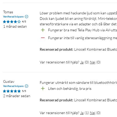
Tomas
Löser problem med hackande ljud som kan uppstå vid trådlös anslutning av hörlurar till TV-boxens inbyggda Bluetooth. 
Verifierad köpare
Dock kan ljudet bli en aning fördröjt. Mini-teleko
4/5
stereoförstärkare via en adapter och då låter det vä
1 månad sedan
Fungerar bra med Telia Play Hub via AV-utt
Fungerar inte till vanlig stereoanläggning m
Recenserad produkt:
Linocell Kombinerad Bluet
Var recensionen till hjälp?
Ja
(
0
)
Nej
(
0
)
Gustav
Fungerar utmärkt som sändare till bluetoothhörl
Verifierad köpare
Liten och behändig, bra pris
5/5
2 månader sedan
Recenserad produkt:
Linocell Kombinerad Bluet
Var recensionen till hjälp?
Ja
(
1
)
Nej
(
0
)