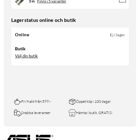
3 m
Finns i 5 varianter
Lagerstatus online och butik
Online
Ej i lager
Butik
Välj din butik
Fri frakt från 599:-
Öppet köp i 100 dagar
Snabba leveranser
Hämta i butik, GRATIS!