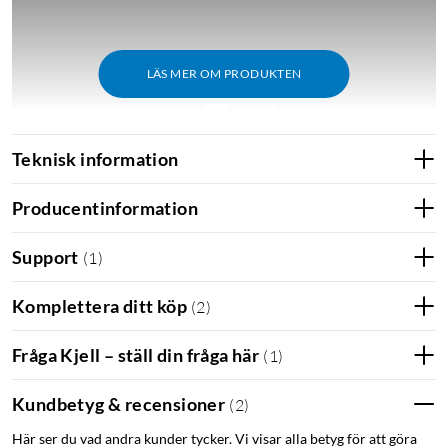
LÄS MER OM PRODUKTEN
Teknisk information
Producentinformation
Funktioner
2.0 GHz Quad-Core 64bits processor
Support
(
1
)
256 MB Flash/1GB RAM
2,5 Gb/s Wan-port
Komplettera ditt köp
(
2
)
2,5 Gb/s LAN-port
2x 1 Gb/s LAN-portar med stöd för Link Aggregation
Fråga Kjell – ställ din fråga här
(
1
)
Stöd för AiMesh
OFDMA och Beamforming
Kundbetyg & recensioner
(
2
)
WPA3-kryptering
Här ser du vad andra kunder tycker. Vi visar alla betyg för att göra