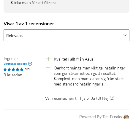
Klicka ovan för att filtrera
Håller dig och dina enheter säkra på internet. Med
automatiska uppdateringar som regelbundet analyserar och
behandlar potentiella hot. Stöd för säkra anslutningar med
Visar 1 av 1 recensioner
WPA, WPA2 och WPA2-Enterprise-kryptering samt enkel
sammankoppling genom ett tryck på WPS-knappen.
Relevans
Instant Guard
Anslut dig till ditt hemmanätverk vart du än är i världen. Med
Ingemar
Kvalitet i allt från Asus
Instant Guard krypteras trafiken via den inbygga VPN-
Verifierad köpare
Oerhört många men viktiga inställningar 
5/5
tjänsten i ZenWifi Pro E12 så att du säkert kan ansluta dig till
som ger säkerhet och gott resultat. 
3 år sedan
offentliga nätverk.
Komplext, men man klarar sig från start 
med standardinställningar a.
Gästnätverk
Var recensionen till hjälp?
Ja
(
3
)
Nej
(
0
)
Ger besökare tillgång till internet utan att de kan komma åt
privata inställningar och nätverksresurser.
Powered By TestFreaks
Levereras med