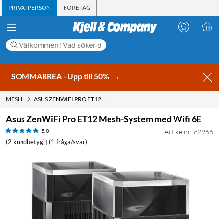
PRIVATPERSON
FÖRETAG
SOMMARREA - Upp till 50%
→
MESH
ASUS ZENWIFI PRO ET12 MESH-SYSTEM MED WIFI 6E
Asus ZenWiFi Pro ET12 Mesh-System med Wifi 6E
5.0
Artikelnr: 62966
(2 kundbetyg)
(1 fråga/svar)
|