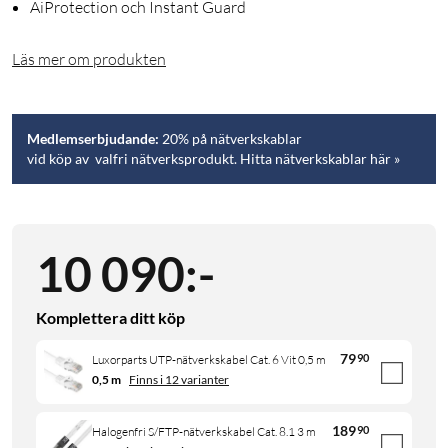
AiProtection och Instant Guard
Läs mer om produkten
Medlemserbjudande:
20% på nätverkskablar
vid köp av valfri nätverksprodukt. Hitta nätverkskablar här »
10 090
:
-
Komplettera ditt köp
79
90
Luxorparts UTP-nätverkskabel Cat. 6 Vit 0,5 m
0,5 m
Finns i 12 varianter
189
90
Halogenfri S/FTP-nätverkskabel Cat. 8.1 3 m