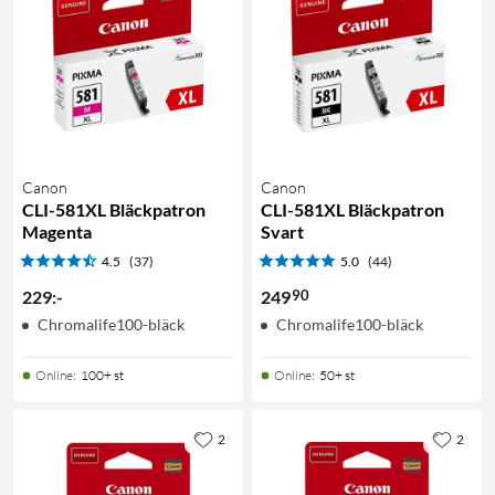
Canon
Canon
CLI-581XL Bläckpatron
CLI-581XL Bläckpatron
Magenta
Svart
4.5
(37)
5.0
(44)
90
229
:
-
249
Chromalife100-bläck
Chromalife100-bläck
Online
:
100+ st
Online
:
50+ st
2
2