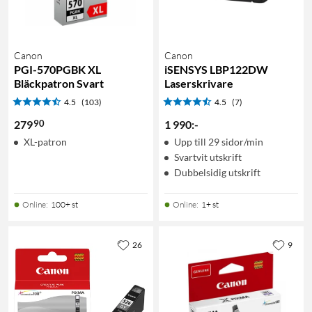
Canon
Canon
PGI-570PGBK XL
iSENSYS LBP122DW
Bläckpatron Svart
Laserskrivare
4.5
(103)
4.5
(7)
90
279
1 990
:
-
XL-patron
Upp till 29 sidor/min
Svartvit utskrift
Dubbelsidig utskrift
Online
:
100+ st
Online
:
1+ st
26
9