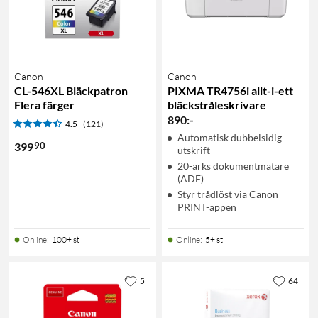
Canon
Canon
CL-546XL Bläckpatron
PIXMA TR4756i allt-i-ett
Flera färger
bläckstråleskrivare
890
:
-
4.5
(121)
Automatisk dubbelsidig
90
399
utskrift
20-arks dokumentmatare
(ADF)
Styr trådlöst via Canon
PRINT-appen
Online
:
100+ st
Online
:
5+ st
5
64