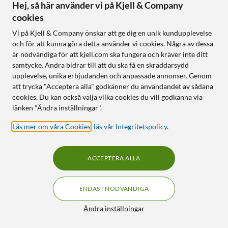
Hej, så här använder vi på Kjell & Company
cookies
Få mer. Bli medlem!
Vi på Kjell & Company önskar att ge dig en unik kundupplevelse
och för att kunna göra detta använder vi cookies. Några av dessa
är nödvändiga för att kjell.com ska fungera och kräver inte ditt
Som medlem hos oss får du alltid lite mer. Som till
samtycke. Andra bidrar till att du ska få en skräddarsydd
exempel låga medlemspriser, unika kampanjer, 100
upplevelse, unika erbjudanden och anpassade annonser. Genom
dagars öppet köp och bonuscheckar. Dessutom sparas
att trycka "Acceptera alla" godkänner du användandet av sådana
alla dina köp i ditt medlemskap så att du slipper spara
cookies. Du kan också välja vilka cookies du vill godkänna via
papperskvitton för eventuella returer. Ditt medlemskap
länken "Ändra inställningar".
är helt digitalt och helt kortlöst. Och väldigt smidigt.
Läs mer om våra Cookies
,
läs vår Integritetspolicy
.
Läs mer om medlemskapet
ACCEPTERA ALLA
ENDAST NÖDVÄNDIGA
BLI MEDLEM
Filter
Ändra inställningar