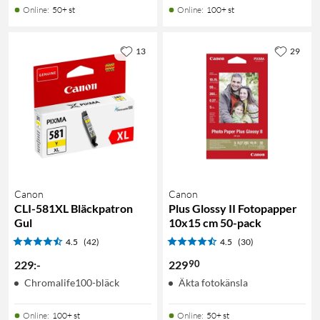
Online
:
50+ st
Online
:
100+ st
13
29
Canon
Canon
CLI-581XL Bläckpatron
Plus Glossy II Fotopapper
Gul
10x15 cm 50-pack
4.5
(42)
4.5
(30)
90
229
:
-
229
Chromalife100-bläck
Äkta fotokänsla
Online
:
100+ st
Online
:
50+ st