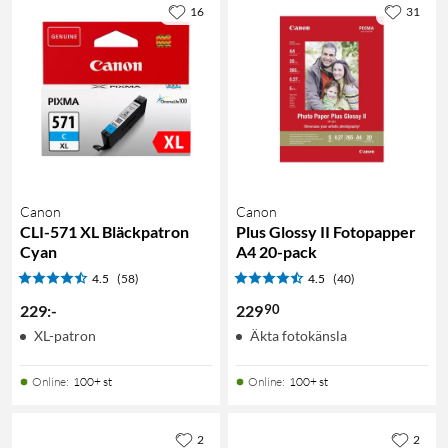
16
31
Canon
Canon
CLI-571 XL Bläckpatron
Plus Glossy II Fotopapper
Cyan
A4 20-pack
4.5
(58)
4.5
(40)
90
229
:
-
229
XL-patron
Äkta fotokänsla
Online
:
100+ st
Online
:
100+ st
2
2