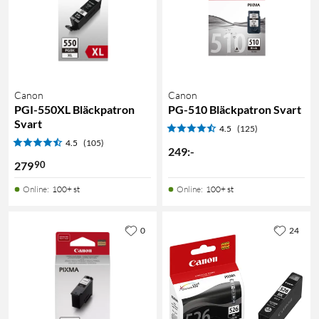
Canon
Canon
PGI-550XL Bläckpatron
PG-510 Bläckpatron Svart
Svart
4.5
(125)
4.5
(105)
249
:
-
90
279
Online
:
100+ st
Online
:
100+ st
0
24