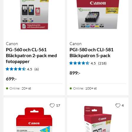
Canon
Canon
PG-560 och CL-561
PGI-580 och CLI-581
Bläckpatron 2-pack med
Bläckpatron 5-pack
fotopapper
4.5
(218)
4.5
(6)
899
:
-
699
:
-
Online
:
20+ st
Online
:
100+ st
17
4