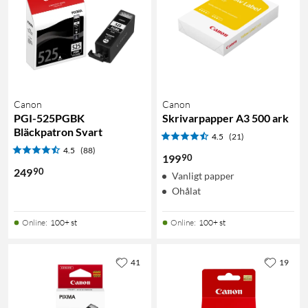
Canon
Canon
PGI-525PGBK
Skrivarpapper A3 500 ark
Bläckpatron Svart
4.5
(21)
4.5
(88)
90
199
90
249
Vanligt papper
Ohålat
Online
:
100+ st
Online
:
100+ st
41
19