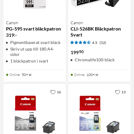
Canon
Canon
PG-595 svart bläckpatron
CLI-526BK Bläckpatron
Svart
319
:
-
Pigmentbaserat svart bläck
4.5
(52)
Skriv ut upp till 180 A4-
90
199
sidor
Chromalife100-bläck
1 bläckpatron i svart
Online
:
50+ st
Online
:
100+ st
16
13