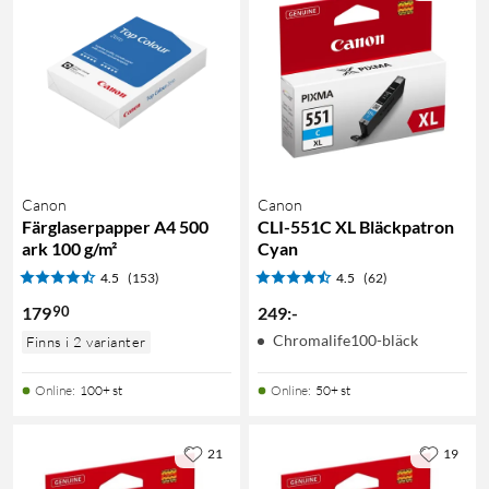
Canon
Canon
Färglaserpapper A4 500
CLI-551C XL Bläckpatron
ark 100 g/m²
Cyan
4.5
(153)
4.5
(62)
90
179
249
:
-
Chromalife100-bläck
Finns i 2 varianter
Online
:
100+ st
Online
:
50+ st
21
19