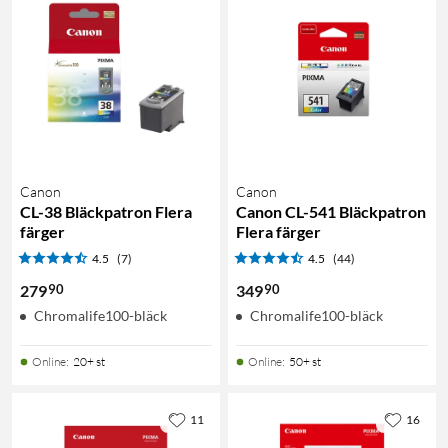
Canon
Canon
CL-38 Bläckpatron Flera
Canon CL-541 Bläckpatron
färger
Flera färger
4.5
(7)
4.5
(44)
90
90
279
349
Chromalife100-bläck
Chromalife100-bläck
Online
:
20+ st
Online
:
50+ st
11
16