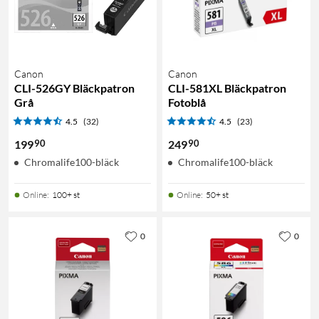
Canon
Canon
CLI-526GY Bläckpatron
CLI-581XL Bläckpatron
Grå
Fotoblå
4.5
(32)
4.5
(23)
90
90
199
249
Chromalife100-bläck
Chromalife100-bläck
Online
:
100+ st
Online
:
50+ st
0
0