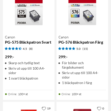
Canon
Canon
PG-575 Bläckpatron Svart
PG-576 Bläckpatron Färg
4.5
(8)
5.0
(15)
299
:
-
299
:
-
Skarp och tydlig text
För bilder och
färgdokument
Skriv ut upp till 100 A4-
sidor
Skriv ut upp till 100 A4-
sidor
1 svart bläckpatron
1 bläckpatron i färg
Online
:
100+ st
Online
:
100+ st
19
0