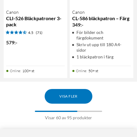
Canon
Canon
CLI-526 Bläckpatroner 3-
CL-586 bläckpatron – Färg
pack
349
:
-
För bilder och
4.5
(71)
färgdokument
579
:
-
Skriv ut upp till 180 A4-
sidor
1 bläckpatron i färg
Online
:
100+ st
Online
:
50+ st
VISA FLER
Visar 60 av 95 produkter