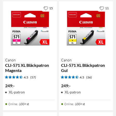
15
11
Canon
Canon
CLI-571 XL Bläckpatron
CLI-571 XL Bläckpatron
Magenta
Gul
4.5
(57)
4.5
(36)
249
:
-
249
:
-
XL-patron
XL-patron
Online
:
100+ st
Online
:
100+ st