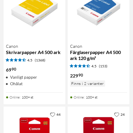
Canon
Canon
Skrivarpapper A4 500 ark
Färglaserpapper A4 500
ark 120 g/m²
4.5
(1368)
4.5
(153)
90
69
90
229
Vanligt papper
Ohålat
Finns i 2 varianter
Online
:
100+ st
Online
:
100+ st
44
24