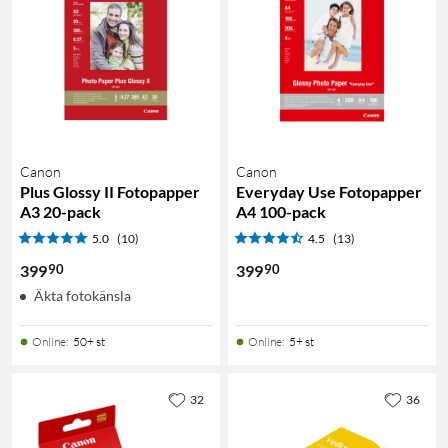
Canon
Canon
Plus Glossy II Fotopapper
Everyday Use Fotopapper
A3 20-pack
A4 100-pack
5.0
(10)
4.5
(13)
90
90
399
399
Äkta fotokänsla
Online
:
50+ st
Online
:
5+ st
32
36