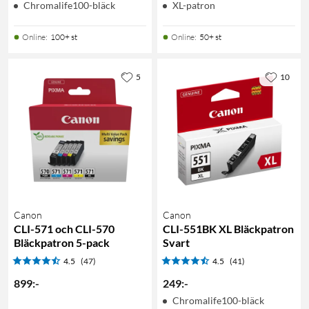
Chromalife100-bläck
XL-patron
Online
:
100+ st
Online
:
50+ st
5
10
Canon
Canon
CLI-571 och CLI-570
CLI-551BK XL Bläckpatron
Bläckpatron 5-pack
Svart
4.5
(47)
4.5
(41)
899
:
-
249
:
-
Chromalife100-bläck