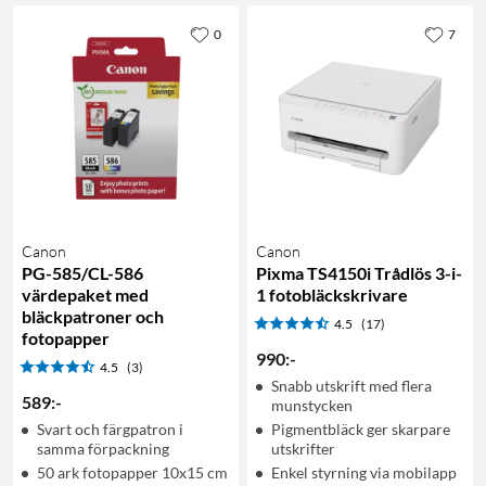
0
7
Canon
Canon
PG-585/CL-586
Pixma TS4150i Trådlös 3-i-
värdepaket med
1 fotobläckskrivare
bläckpatroner och
4.5
(17)
fotopapper
990
:
-
4.5
(3)
Snabb utskrift med flera
589
:
-
munstycken
Svart och färgpatron i
Pigmentbläck ger skarpare
samma förpackning
utskrifter
50 ark fotopapper 10x15 cm
Enkel styrning via mobilapp