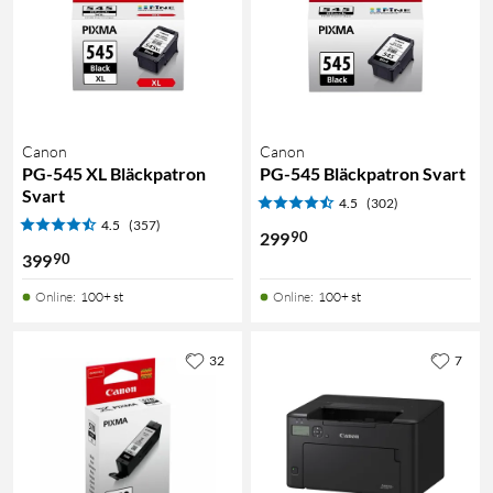
Canon
Canon
PG-545 XL Bläckpatron
PG-545 Bläckpatron Svart
Svart
4.5
(302)
4.5
(357)
90
299
90
399
Online
:
100+ st
Online
:
100+ st
32
7