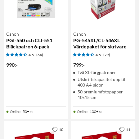
Canon
Canon
PGI-550 och CLI-551
PG-545XL/CL-546XL
Bläckpatron 6-pack
Värdepaket för skrivare
4.5
(64)
4.5
(79)
990
:
-
799
:
-
Två XL-färgpatroner
Utskriftskapacitet upp till
400 A4-sidor
50 premiumfotopapper
10x15 cm
Online
:
50+ st
Online
:
100+ st
10
11