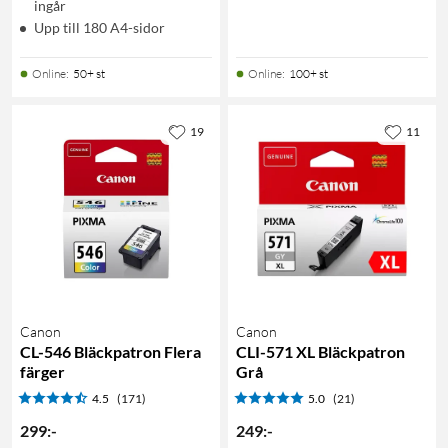
ingår
Upp till 180 A4-sidor
Online
:
50+ st
Online
:
100+ st
19
11
Canon
Canon
CL-546 Bläckpatron Flera
CLI-571 XL Bläckpatron
färger
Grå
4.5
(171)
5.0
(21)
299
:
-
249
:
-