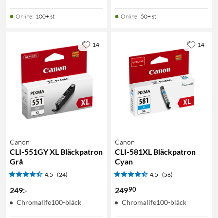
Online
:
100+ st
Online
:
50+ st
14
14
Canon
Canon
CLI-551GY XL Bläckpatron
CLI-581XL Bläckpatron
Grå
Cyan
4.5
(24)
4.5
(56)
90
249
:
-
249
Chromalife100-bläck
Chromalife100-bläck