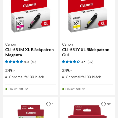
Canon
Canon
CLI-551M XL Bläckpatron
CLI-551Y XL Bläckpatron
Magenta
Gul
5.0
(40)
4.5
(39)
249
:
-
249
:
-
Chromalife100-bläck
Chromalife100-bläck
Online
:
50+ st
Online
:
50+ st
1
37