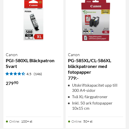
Canon
Canon
PGI-580XL Bläckpatron
PG-585XL/CL-586XL
Svart
bläckpatroner med
fotopapper
4.5
(146)
779
:
-
90
279
Utskriftskapacitet upp till
300 A4-sidor
Två XL-färgpatroner
Inkl. 50 ark fotopapper
10x15 cm
Online
:
100+ st
Online
:
50+ st