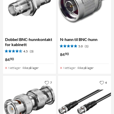
Dobbel BNC-hunnkontakt
N-hann til BNC-hunn
for kabinett
5.0
(1)
4.5
(3)
90
84
90
84
Nettlager
:
Ikke på lager
Nettlager
:
Ikke på lager
7
4