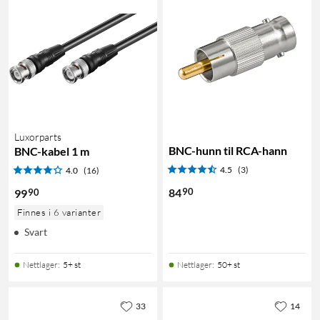
Luxorparts
BNC-hunn til RCA-hann
BNC-kabel 1 m
4.5
(3)
4.0
(16)
90
84
90
99
Finnes i 6 varianter
Svart
Nettlager
:
5+ st
Nettlager
:
50+ st
33
14