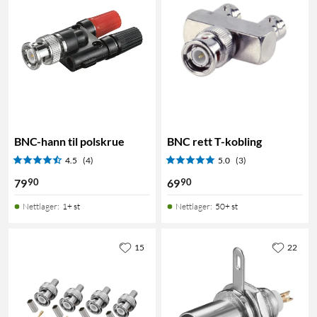
BNC-hann til polskrue
BNC rett T-kobling
4.5
(4)
5.0
(3)
90
90
79
69
Nettlager
:
1+ st
Nettlager
:
50+ st
15
22