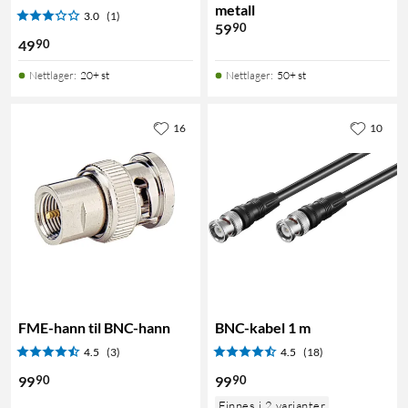
metall
3.0
(1)
90
59
90
49
Nettlager
:
20+ st
Nettlager
:
50+ st
16
10
FME-hann til BNC-hann
BNC-kabel 1 m
4.5
(3)
4.5
(18)
90
90
99
99
Finnes i 2 varianter