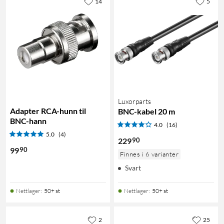
14
5
Luxorparts
Adapter RCA-hunn til
BNC-kabel 20 m
BNC-hann
4.0
(16)
5.0
(4)
90
229
90
99
Finnes i 6 varianter
Svart
Nettlager
:
50+ st
Nettlager
:
50+ st
2
25