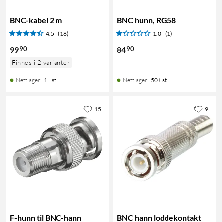
BNC-kabel 2 m
BNC hunn, RG58
4.5
(18)
1.0
(1)
90
90
99
84
Finnes i 2 varianter
Nettlager
:
1+ st
Nettlager
:
50+ st
15
9
F-hunn til BNC-hann
BNC hann loddekontakt