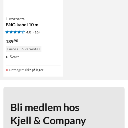
Luxorparts
BNC-kabel 10 m
4.0
(16)
90
189
Finnes i 6 varianter
Svart
Nettlager
:
Ikke på lager
Bli medlem hos
Kjell & Company