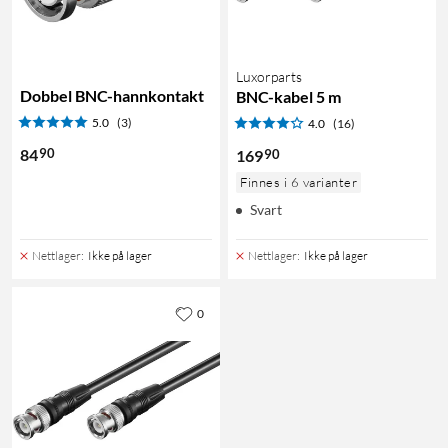
Luxorparts
Dobbel BNC-hannkontakt
BNC-kabel 5 m
5.0
(3)
4.0
(16)
90
84
90
169
Finnes i 6 varianter
Svart
Nettlager
:
Ikke på lager
Nettlager
:
Ikke på lager
0