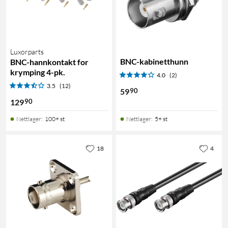
Luxorparts
BNC-kabinetthunn
BNC-hannkontakt for
krymping 4-pk.
4.0
(2)
3.5
(12)
90
59
90
129
Nettlager
:
100+ st
Nettlager
:
5+ st
18
4