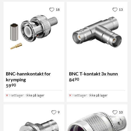
18
13
BNC-hannkontakt for
BNC T-kontakt 3x hunn
krymping
90
84
90
59
Nettlager
:
Ikke på lager
Nettlager
:
Ikke på lager
9
10