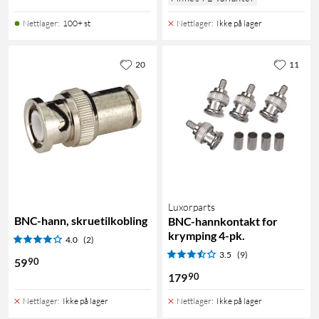
Nettlager
:
100+ st
Nettlager
:
Ikke på lager
20
11
Luxorparts
BNC-hann, skruetilkobling
BNC-hannkontakt for
krymping 4-pk.
4.0
(2)
3.5
(9)
90
59
90
179
Nettlager
:
Ikke på lager
Nettlager
:
Ikke på lager