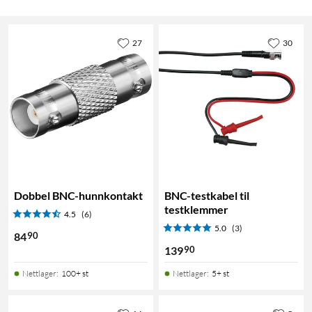
27
30
Dobbel BNC-hunnkontakt
BNC-testkabel til
testklemmer
4.5
(6)
5.0
(3)
90
84
90
139
Nettlager
:
100+ st
Nettlager
:
5+ st