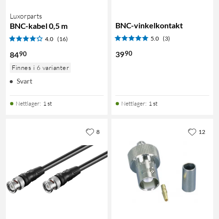
Luxorparts
BNC-vinkelkontakt
BNC-kabel 0,5 m
5.0
(3)
4.0
(16)
90
39
90
84
Finnes i 6 varianter
Svart
Nettlager
:
1 st
Nettlager
:
1 st
8
12