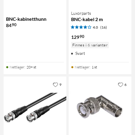
Luxorparts
BNC-kabinetthunn
BNC-kabel 2 m
90
84
4.0
(16)
90
129
Finnes i 6 varianter
Svart
Nettlager
:
20+ st
Nettlager
:
1 st
9
6