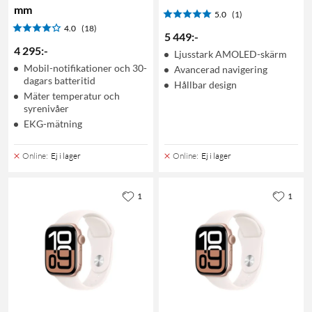
mm
5.0
(1)
4.0
(18)
5 449
:
-
4 295
:
-
Ljusstark AMOLED-skärm
Mobil-notifikationer och 30-
Avancerad navigering
dagars batteritid
Hållbar design
Mäter temperatur och
syrenivåer
EKG-mätning
Online
:
Ej i lager
Online
:
Ej i lager
1
1