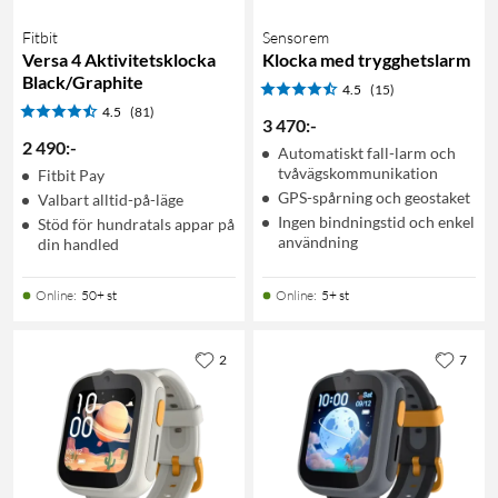
Fitbit
Sensorem
Versa 4 Aktivitetsklocka
Klocka med trygghetslarm
Black/Graphite
4.5
(15)
4.5
(81)
3 470
:
-
2 490
:
-
Automatiskt fall-larm och
tvåvägskommunikation
Fitbit Pay
GPS-spårning och geostaket
Valbart alltid-på-läge
Ingen bindningstid och enkel
Stöd för hundratals appar på
användning
din handled
Online
:
50+ st
Online
:
5+ st
2
7