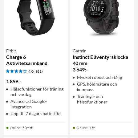
Fitbit
Garmin
Charge 6
Instinct E äventyrsklocka
Aktivitetsarmband
40 mm
3 649
:
-
4.0
(61)
Mycket robust och tålig
1 899
:
-
GPS, höjdmätare och
Hälsofunktioner för träning
kompass
och vardag
Tränings- och
Avancerad Google-
hälsofunktioner
integration
Upp till 7 dagars batteritid
Online
:
50+ st
Online
:
1 st