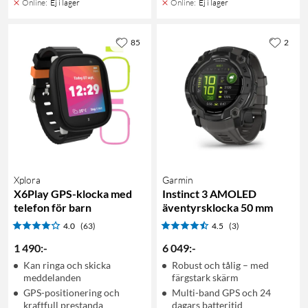
Online
:
Ej i lager
Online
:
Ej i lager
85
2
Xplora
Garmin
X6Play GPS-klocka med
Instinct 3 AMOLED
telefon för barn
äventyrsklocka 50 mm
4.0
(63)
4.5
(3)
1 490
:
-
6 049
:
-
Kan ringa och skicka
Robust och tålig – med
meddelanden
färgstark skärm
GPS-positionering och
Multi-band GPS och 24
kraftfull prestanda
dagars batteritid