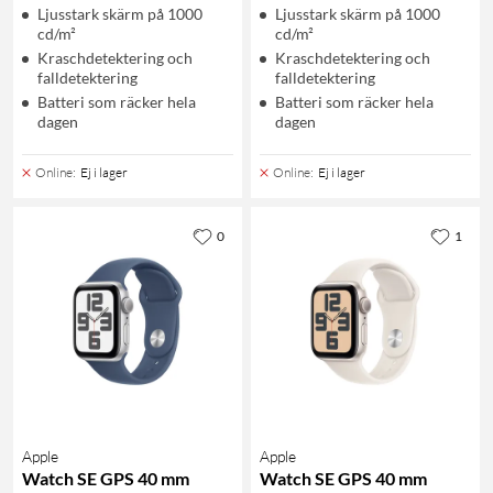
Ljusstark skärm på 1000
Ljusstark skärm på 1000
cd/m²
cd/m²
Kraschdetektering och
Kraschdetektering och
falldetektering
falldetektering
Batteri som räcker hela
Batteri som räcker hela
dagen
dagen
Online
:
Ej i lager
Online
:
Ej i lager
0
1
Apple
Apple
Watch SE GPS 40 mm
Watch SE GPS 40 mm