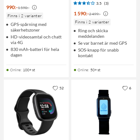
3.5
(3)
990
:
-
1 590:-
1 590
:
-
2 499:-
Finns i 2 varianter
Finns i 2 varianter
GPS-spårning med
säkerhetszoner
Ring och skicka
meddelanden
HD-videosamtal och chatt
via 4G
Se var barnet är med GPS
830 mAh-batteri för hela
SOS-knapp för snabb
dagen
kontakt
Online
:
100+ st
Online
:
50+ st
52
6