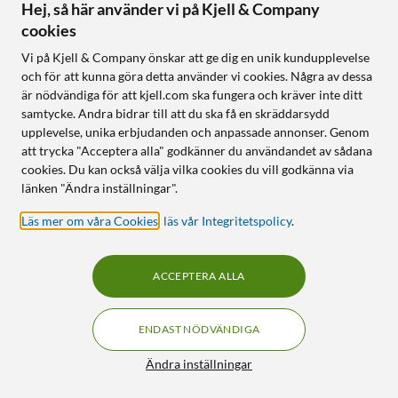
Hej, så här använder vi på Kjell & Company
Venu 3S Smartwatch
Forerunner 255 Music
cookies
träningsklocka
4.0
(3)
4.5
(9)
Vi på Kjell & Company önskar att ge dig en unik kundupplevelse
4 990
:
-
och för att kunna göra detta använder vi cookies. Några av dessa
3 990
:
-
Avancerade
är nödvändiga för att kjell.com ska fungera och kräver inte ditt
träningsfunktioner
Lagra låtar och spellistor
samtycke. Andra bidrar till att du ska få en skräddarsydd
från b.la. Spotify
Betala via Garmin Pay
upplevelse, unika erbjudanden och anpassade annonser. Genom
Avancerade
Upp till 10 dagars batteritid
att trycka "Acceptera alla" godkänner du användandet av sådana
träningsfunktioner
cookies. Du kan också välja vilka cookies du vill godkänna via
Upp till 14 dagars batteritid
länken "Ändra inställningar".
Online
:
Ej i lager
Online
:
Ej i lager
Läs mer om våra Cookies
,
läs vår Integritetspolicy
.
20
7
ACCEPTERA ALLA
ENDAST NÖDVÄNDIGA
Filter
Ändra inställningar