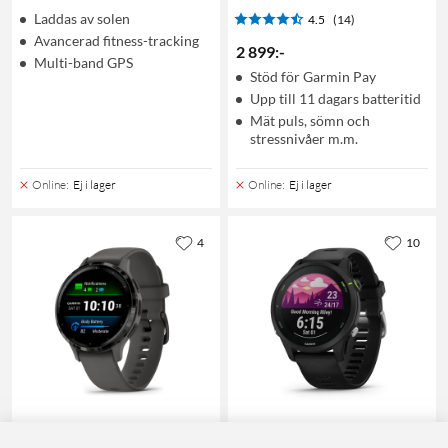
Laddas av solen
4.5
(14)
Avancerad fitness-tracking
2 899
:
-
Multi-band GPS
Stöd för Garmin Pay
Upp till 11 dagars batteritid
Mät puls, sömn och
stressnivåer m.m.
Online
:
Ej i lager
Online
:
Ej i lager
4
10
Garmin
Garmin