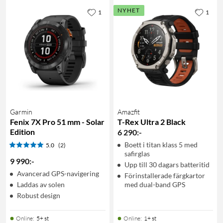
NYHET
1
1
Garmin
Amazfit
Fenix 7X Pro 51 mm - Solar
T-Rex Ultra 2 Black
Edition
6 290
:
-
Boett i titan klass 5 med
5.0
(2)
safirglas
9 990
:
-
Upp till 30 dagars batteritid
Avancerad GPS-navigering
Förinstallerade färgkartor
Laddas av solen
med dual-band GPS
Robust design
Online
:
5+ st
Online
:
1+ st