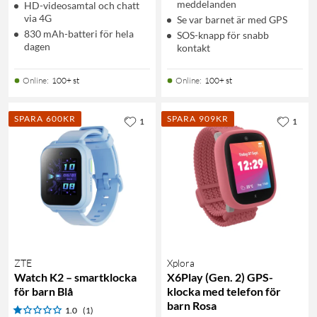
meddelanden
HD-videosamtal och chatt
via 4G
Se var barnet är med GPS
830 mAh-batteri för hela
SOS-knapp för snabb
dagen
kontakt
Online
:
100+ st
Online
:
100+ st
SPARA 600KR
SPARA 909KR
1
1
ZTE
Xplora
Watch K2 – smartklocka
X6Play (Gen. 2) GPS-
för barn Blå
klocka med telefon för
barn Rosa
1.0
(1)