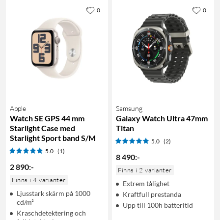
0
0
Apple
Samsung
Watch SE GPS 44 mm
Galaxy Watch Ultra 47mm
Starlight Case med
Titan
Starlight Sport band S/M
5.0
(2)
5.0
(1)
8 490
:
-
2 890
:
-
Finns i 2 varianter
Finns i 4 varianter
Extrem tålighet
Ljusstark skärm på 1000
Kraftfull prestanda
cd/m²
Upp till 100h batteritid
Kraschdetektering och