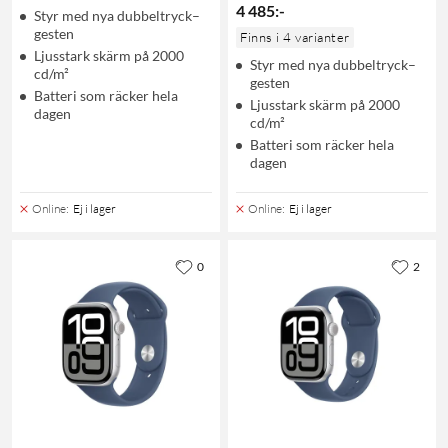
4 485
:
-
Styr med nya dubbeltryck–
gesten
Finns i 4 varianter
Ljusstark skärm på 2000
Styr med nya dubbeltryck–
cd/m²
gesten
Batteri som räcker hela
Ljusstark skärm på 2000
dagen
cd/m²
Batteri som räcker hela
dagen
Online
:
Ej i lager
Online
:
Ej i lager
0
2