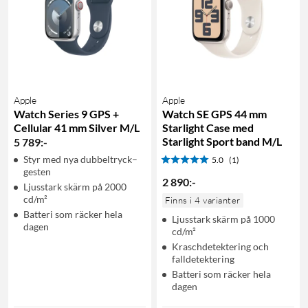
Apple
Apple
Watch Series 9 GPS +
Watch SE GPS 44 mm
Cellular 41 mm Silver M/L
Starlight Case med
Starlight Sport band M/L
5 789
:
-
Styr med nya dubbeltryck–
5.0
(1)
gesten
2 890
:
-
Ljusstark skärm på 2000
cd/m²
Finns i 4 varianter
Batteri som räcker hela
Ljusstark skärm på 1000
dagen
cd/m²
Kraschdetektering och
falldetektering
Batteri som räcker hela
dagen