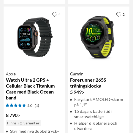
4
2
Apple
Garmin
Watch Ultra 2 GPS +
Forerunner 265S
Cellular Black Titanium
träningsklocka
Case med Black Ocean
5 949
:
-
band
Färgstark AMOLED-skärm
på 1,1″
5.0
(1)
15 dagars batteritid i
8 790
:
-
smartwatchläge
Finns i 2 varianter
Hjälper dig planera och
utvärdera
Styr med nya dubbeltryck–