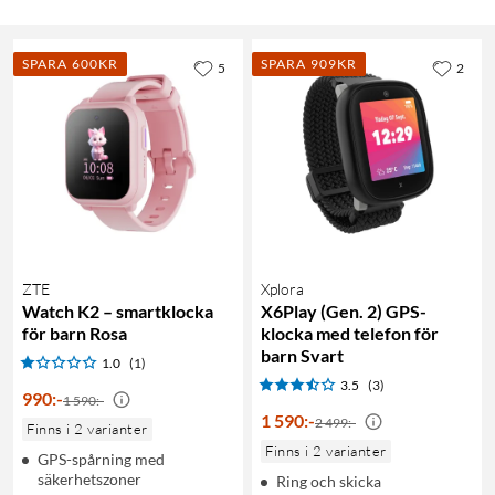
SPARA 600KR
SPARA 909KR
5
2
ZTE
Xplora
Watch K2 – smartklocka
X6Play (Gen. 2) GPS-
för barn Rosa
klocka med telefon för
barn Svart
1.0
(1)
3.5
(3)
990
:
-
1 590:-
1 590
:
-
2 499:-
Finns i 2 varianter
Finns i 2 varianter
GPS-spårning med
säkerhetszoner
Ring och skicka