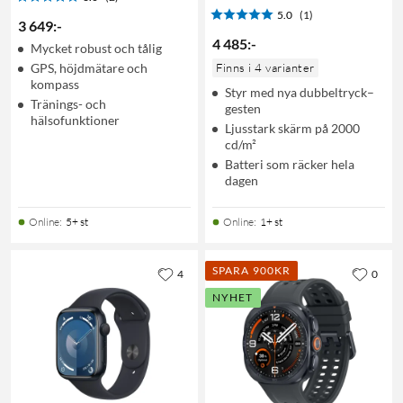
5.0
(1)
3 649
:
-
4 485
:
-
Mycket robust och tålig
GPS, höjdmätare och
Finns i 4 varianter
kompass
Styr med nya dubbeltryck–
Tränings- och
gesten
hälsofunktioner
Ljusstark skärm på 2000
cd/m²
Batteri som räcker hela
dagen
Online
:
5+ st
Online
:
1+ st
SPARA 900KR
4
0
NYHET