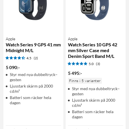
Apple
Apple
Watch Series 9 GPS 41 mm
Watch Series 10 GPS 42
Midnight M/L
mm Silver Case med
Denim Sport Band M/L
4.5
(2)
5.0
(3)
5 090
:
-
5 495
:
-
Styr med nya dubbeltryck–
gesten
Finns i 5 varianter
Ljusstark skärm på 2000
Styr med nya dubbeltryck–
cd/m²
gesten
Batteri som räcker hela
Ljusstark skärm på 2000
dagen
cd/m²
Batteri som räcker hela
dagen