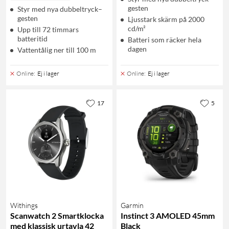
gesten
Styr med nya dubbeltryck–
gesten
Ljusstark skärm på 2000
cd/m²
Upp till 72 timmars
batteritid
Batteri som räcker hela
dagen
Vattentålig ner till 100 m
Online
:
Ej i lager
Online
:
Ej i lager
17
5
Withings
Garmin
Scanwatch 2 Smartklocka
Instinct 3 AMOLED 45mm
med klassisk urtavla 42
Black