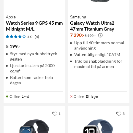
Apple
Samsung
Watch Series 9 GPS 45 mm
Galaxy Watch Ultra2
Midnight M/L
47mm Titanium Gray
7 290
:
-
8 190:-
4.0
(4)
Upp till 60 timmars normal
5 199
:
-
användning
Styr med nya dubbeltryck–
Vattentålig enligt 10ATM
gesten
Trådlös snabbladdning för
Ljusstark skärm på 2000
maximal tid på armen
cd/m²
Batteri som räcker hela
dagen
Online
:
1+ st
Online
:
Ej i lager
1
3