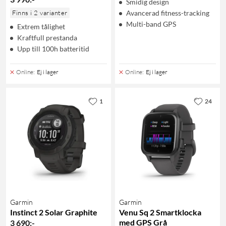
Smidig design
Finns i 2 varianter
Avancerad fitness-tracking
Multi-band GPS
Extrem tålighet
Kraftfull prestanda
Upp till 100h batteritid
Online
:
Ej i lager
Online
:
Ej i lager
1
24
Garmin
Garmin
Instinct 2 Solar Graphite
Venu Sq 2 Smartklocka
med GPS Grå
3 690
:
-