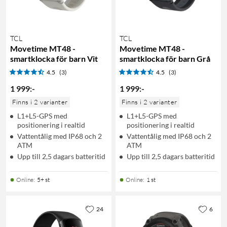
TCL
TCL
Movetime MT48 -
Movetime MT48 -
smartklocka för barn Vit
smartklocka för barn Grå
4.5
(3)
4.5
(3)
1 999
:
-
1 999
:
-
Finns i 2 varianter
Finns i 2 varianter
L1+L5-GPS med
L1+L5-GPS med
positionering i realtid
positionering i realtid
Vattentålig med IP68 och 2
Vattentålig med IP68 och 2
ATM
ATM
Upp till 2,5 dagars batteritid
Upp till 2,5 dagars batteritid
Online
:
5+ st
Online
:
1 st
24
6