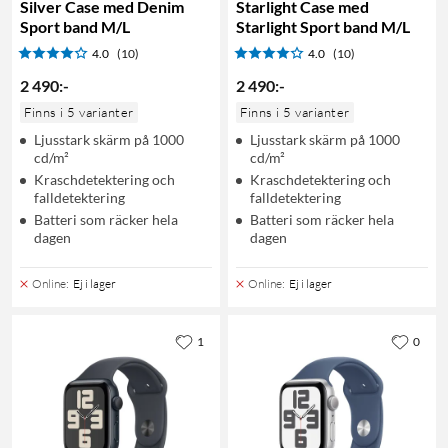
Silver Case med Denim
Starlight Case med
Sport band M/L
Starlight Sport band M/L
4.0
(10)
4.0
(10)
2 490
:
-
2 490
:
-
Finns i 5 varianter
Finns i 5 varianter
Ljusstark skärm på 1000
Ljusstark skärm på 1000
cd/m²
cd/m²
Kraschdetektering och
Kraschdetektering och
falldetektering
falldetektering
Batteri som räcker hela
Batteri som räcker hela
dagen
dagen
Online
:
Ej i lager
Online
:
Ej i lager
1
0