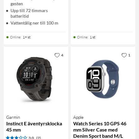
gesten
Upp till 72 timmars
batteritid
Vattentålig ner till 100 m
Online
:
1+ st
Online
:
1 st
4
1
Garmin
Apple
Instinct E äventyrsklocka
Watch Series 10 GPS 46
45 mm
mm Silver Case med
Denim Sport band M/L
3.0
(2)