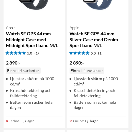
Apple
Apple
Watch SE GPS 44 mm
Watch SE GPS 44 mm
Midnight Case med
Silver Case med Denim
Midnight Sport band M/L
Sport band M/L
5.0
(1)
5.0
(1)
2 890
:
-
2 890
:
-
Finns i 4 varianter
Finns i 4 varianter
Ljusstark skärm på 1000
Ljusstark skärm på 1000
cd/m²
cd/m²
Kraschdetektering och
Kraschdetektering och
falldetektering
falldetektering
Batteri som räcker hela
Batteri som räcker hela
dagen
dagen
Online
:
Ej i lager
Online
:
Ej i lager