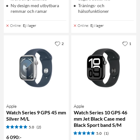
Ny design med utbytbara
Tränings- och
remmar och ramar
hälsofunktioner
Online
:
Ej i lager
Online
:
Ej i lager
2
1
Apple
Apple
Watch Series 9 GPS 45 mm
Watch Series 10 GPS 46
Silver M/L
mm Jet Black Case med
Black Sport band S/M
5.0
(2)
5.0
(1)
6 090
:
-