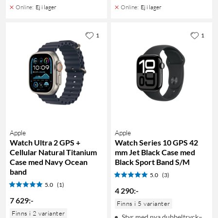
Online
:
Ej i lager
Online
:
Ej i lager
1
1
Apple
Apple
Watch Ultra 2 GPS +
Watch Series 10 GPS 42
Cellular Natural Titanium
mm Jet Black Case med
Case med Navy Ocean
Black Sport Band S/M
band
5.0
(3)
5.0
(1)
4 290
:
-
7 629
:
-
Finns i 5 varianter
Finns i 2 varianter
Styr med nya dubbeltryck–