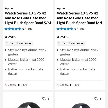
Apple
Apple
Watch Series 10 GPS 42
Watch Series 10 GPS 42
mm Rose Gold Case med
mm Rose Gold Case med
Light Blush Sport Band S/M
Light Blush Sport Band M/L
5.0
(3)
5.0
(3)
4 290
:
-
4 750
:
-
Finns i 5 varianter
Finns i 5 varianter
Styr med nya dubbeltryck–
Styr med nya dubbeltryck–
gesten
gesten
Ljusstark skärm på 2000
Ljusstark skärm på 2000
cd/m²
cd/m²
Batteri som räcker hela
Batteri som räcker hela
dagen
dagen
Online
:
Ej i lager
Online
:
Ej i lager
1
6