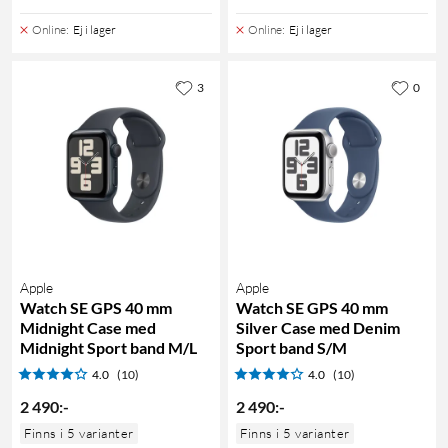
Online
:
Ej i lager
Online
:
Ej i lager
3
0
Apple
Apple
Watch SE GPS 40 mm
Watch SE GPS 40 mm
Midnight Case med
Silver Case med Denim
Midnight Sport band M/L
Sport band S/M
4.0
(10)
4.0
(10)
2 490
:
-
2 490
:
-
Finns i 5 varianter
Finns i 5 varianter