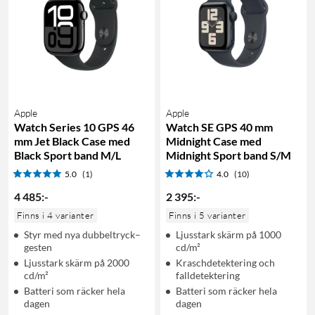
Apple
Apple
Watch Series 10 GPS 46
Watch SE GPS 40 mm
mm Jet Black Case med
Midnight Case med
Black Sport band M/L
Midnight Sport band S/M
5.0
(1)
4.0
(10)
4 485
:
-
2 395
:
-
Finns i 4 varianter
Finns i 5 varianter
Styr med nya dubbeltryck–
Ljusstark skärm på 1000
gesten
cd/m²
Ljusstark skärm på 2000
Kraschdetektering och
cd/m²
falldetektering
Batteri som räcker hela
Batteri som räcker hela
dagen
dagen