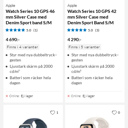
Apple
Apple
Watch Series 10 GPS 46
Watch Series 10 GPS 42
mm Silver Case med
mm Silver Case med
Denim Sport band S/M
Denim Sport Band S/M
5.0
(1)
5.0
(3)
4 690
:
-
4 290
:
-
Finns i 4 varianter
Finns i 5 varianter
Styr med nya dubbeltryck–
Styr med nya dubbeltryck–
gesten
gesten
Ljusstark skärm på 2000
Ljusstark skärm på 2000
cd/m²
cd/m²
Batteri som räcker hela
Batteri som räcker hela
dagen
dagen
Online
:
Ej i lager
Online
:
Ej i lager
1
0