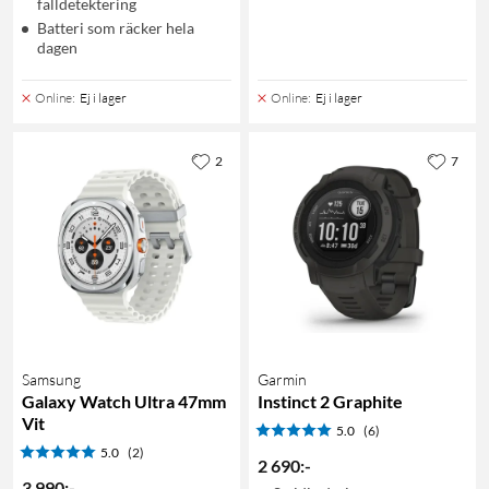
falldetektering
Batteri som räcker hela
dagen
Online
:
Ej i lager
Online
:
Ej i lager
2
7
Samsung
Garmin
Galaxy Watch Ultra 47mm
Instinct 2 Graphite
Vit
5.0
(6)
5.0
(2)
2 690
:
-
3 990
:
-