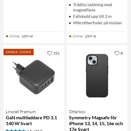
Trådlös laddning med
magnetfäste
Fallskydd upp till 2 m
Mikrofiberfoder på insidan
Online
:
100+ st
Online
:
100+ st
SPARA 200KR
211
8
Linocell Premium
Otterbox
GaN multiladdare PD 3.1
Symmetry Magsafe för
140 W Svart
iPhone 13, 14, 15, 16e och
17e Svart