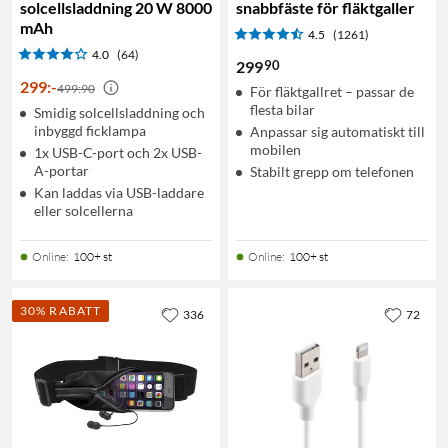
solcellsladdning 20 W 8000
snabbfäste för fläktgaller
mAh
4.5
(1261)
4.0
(64)
90
299
299
:
-
499:90
För fläktgallret – passar de
flesta bilar
Smidig solcellsladdning och
inbyggd ficklampa
Anpassar sig automatiskt till
mobilen
1x USB-C-port och 2x USB-
A-portar
Stabilt grepp om telefonen
Kan laddas via USB-laddare
eller solcellerna
Online
:
100+ st
Online
:
100+ st
30% RABATT
336
72