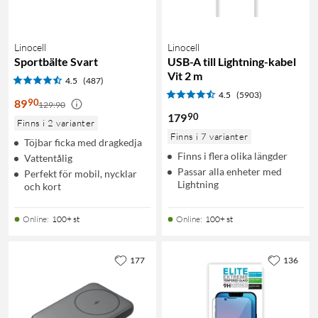
Linocell
Linocell
Sportbälte Svart
USB-A till Lightning-kabel
Vit 2 m
4.5
(487)
4.5
(5903)
90
89
129:90
90
179
Finns i 2 varianter
Finns i 7 varianter
Töjbar ficka med dragkedja
Finns i flera olika längder
Vattentålig
Passar alla enheter med
Perfekt för mobil, nycklar
Lightning
och kort
Online
:
100+ st
Online
:
100+ st
177
136