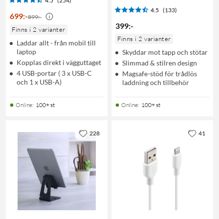
4.5
(254)
4.5
(133)
699
:
-
899:-
399
:
-
Finns i 2 varianter
Finns i 2 varianter
Laddar allt - från mobil till
laptop
Skyddar mot tapp och stötar
Kopplas direkt i vägguttaget
Slimmad & stilren design
4 USB-portar ( 3 x USB-C
Magsafe-stöd för trådlös
och 1 x USB-A)
laddning och tillbehör
Online
:
100+ st
Online
:
100+ st
228
41