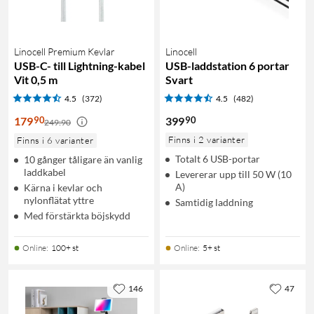
Linocell Premium Kevlar
Linocell
USB-C- till Lightning-kabel
USB-laddstation 6 portar
Vit 0,5 m
Svart
4.5
(372)
4.5
(482)
90
90
179
399
249:90
Finns i 2 varianter
Finns i 6 varianter
Totalt 6 USB-portar
10 gånger tåligare än vanlig
laddkabel
Levererar upp till 50 W (10
A)
Kärna i kevlar och
nylonflätat yttre
Samtidig laddning
Med förstärkta böjskydd
Online
:
100+ st
Online
:
5+ st
146
47