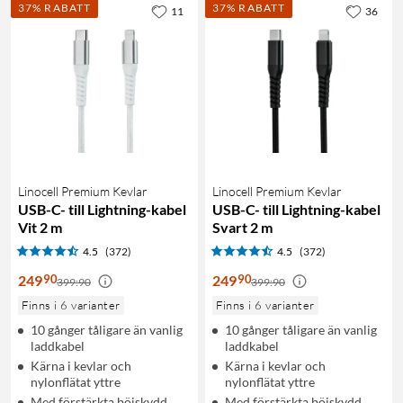
37% RABATT
37% RABATT
11
36
Linocell Premium Kevlar
Linocell Premium Kevlar
USB-C- till Lightning-kabel
USB-C- till Lightning-kabel
Vit 2 m
Svart 2 m
4.5
(372)
4.5
(372)
90
90
249
249
399:90
399:90
Finns i 6 varianter
Finns i 6 varianter
10 gånger tåligare än vanlig
10 gånger tåligare än vanlig
laddkabel
laddkabel
Kärna i kevlar och
Kärna i kevlar och
nylonflätat yttre
nylonflätat yttre
Med förstärkta böjskydd
Med förstärkta böjskydd