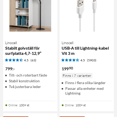
Linocell
Linocell
Stabilt golvställ för
USB-A till Lightning-kabel
surfplatta 4,7-12,9”
Vit 3 m
4.5
(63)
4.5
(5903)
90
799
:
-
199
Tilt- och roterbart fäste
Finns i 7 varianter
Stabil konstruktion
Finns i flera olika längder
Två justerbara leder
Passar alla enheter med
Lightning
Online
:
100+ st
Online
:
100+ st