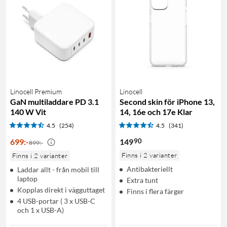
Linocell Premium
Linocell
GaN multiladdare PD 3.1
Second skin för iPhone 13,
140 W Vit
14, 16e och 17e Klar
4.5
(254)
4.5
(341)
90
699
:
-
149
899:-
Finns i 2 varianter
Finns i 2 varianter
Antibakteriellt
Laddar allt - från mobil till
laptop
Extra tunt
Kopplas direkt i vägguttaget
Finns i flera färger
4 USB-portar ( 3 x USB-C
och 1 x USB-A)