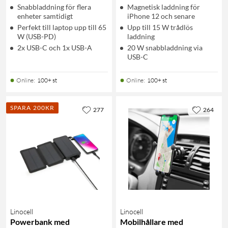
Snabbladdning för flera
Magnetisk laddning för
enheter samtidigt
iPhone 12 och senare
Perfekt till laptop upp till 65
Upp till 15 W trådlös
W (USB-PD)
laddning
2x USB-C och 1x USB-A
20 W snabbladdning via
USB-C
Online
:
100+ st
Online
:
100+ st
SPARA 200KR
277
264
Linocell
Linocell
Powerbank med
Mobilhållare med