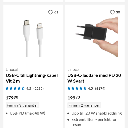
61
30
Linocell
Linocell
USB-C till Lightning-kabel
USB-C-laddare med PD 20
Vit 2 m
W Svart
4.5
(2235)
4.5
(6179)
90
90
179
199
Finns i 3 varianter
Finns i 2 varianter
USB-PD (max 48 W)
Upp till 20 W snabbladdning
Extremt liten - perfekt för
resan