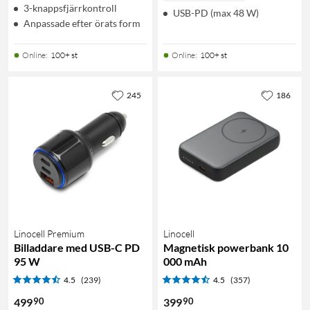
3-knappsfjärrkontroll
USB-PD (max 48 W)
Anpassade efter örats form
Online
:
100+ st
Online
:
100+ st
245
186
Linocell Premium
Linocell
Billaddare med USB-C PD
Magnetisk powerbank 10
95 W
000 mAh
4.5
(239)
4.5
(357)
90
90
499
399