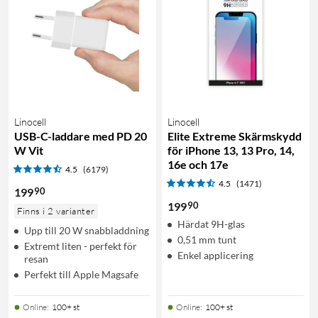
Linocell
Linocell
USB-C-laddare med PD 20
Elite Extreme Skärmskydd
W Vit
för iPhone 13, 13 Pro, 14,
16e och 17e
4.5
(6179)
4.5
(1471)
90
199
90
199
Finns i 2 varianter
Härdat 9H-glas
Upp till 20 W snabbladdning
0,51 mm tunt
Extremt liten - perfekt för
Enkel applicering
resan
Perfekt till Apple Magsafe
Online
:
100+ st
Online
:
100+ st