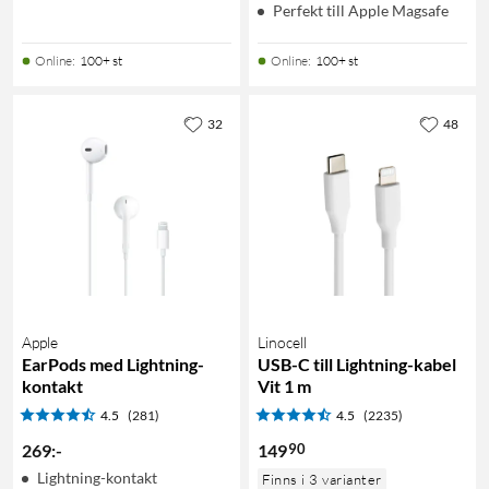
Perfekt till Apple Magsafe
Online
:
100+ st
Online
:
100+ st
32
48
Apple
Linocell
EarPods med Lightning-
USB-C till Lightning-kabel
kontakt
Vit 1 m
4.5
(281)
4.5
(2235)
90
269
:
-
149
Lightning-kontakt
Finns i 3 varianter