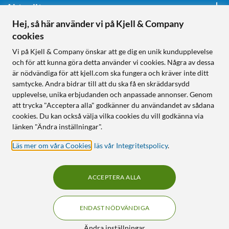
Aktuellt
Hej, så här använder vi på Kjell & Company
cookies
Följ oss
Vi på Kjell & Company önskar att ge dig en unik kundupplevelse
och för att kunna göra detta använder vi cookies. Några av dessa
är nödvändiga för att kjell.com ska fungera och kräver inte ditt
samtycke. Andra bidrar till att du ska få en skräddarsydd
Handla från:
upplevelse, unika erbjudanden och anpassade annonser. Genom
att trycka "Acceptera alla" godkänner du användandet av sådana
Sverige
cookies. Du kan också välja vilka cookies du vill godkänna via
Norge
länken "Ändra inställningar".
Läs mer om våra Cookies
,
läs vår Integritetspolicy
.
ACCEPTERA ALLA
ENDAST NÖDVÄNDIGA
KUNSKAP OCH TILLBEHÖR TILL
HEMELEKTRONIK
Filter
Ändra inställningar