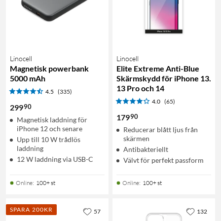
Linocell
Linocell
Magnetisk powerbank
Elite Extreme Anti-Blue
5000 mAh
Skärmskydd för iPhone 13.
13 Pro och 14
4.5
(335)
4.0
(65)
90
299
90
179
Magnetisk laddning för
iPhone 12 och senare
Reducerar blått ljus från
skärmen
Upp till 10 W trådlös
laddning
Antibakteriellt
12 W laddning via USB-C
Välvt för perfekt passform
Online
:
100+ st
Online
:
100+ st
SPARA 200KR
57
132