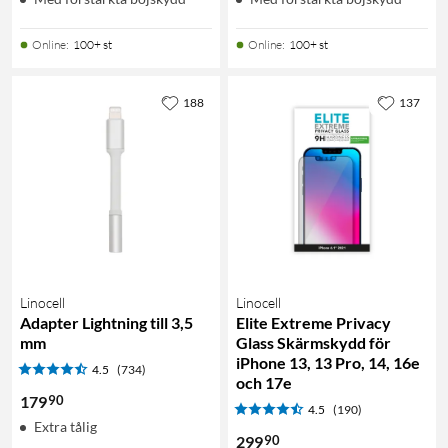
Online
:
100+ st
Online
:
100+ st
188
137
Linocell
Linocell
Adapter Lightning till 3,5
Elite Extreme Privacy
mm
Glass Skärmskydd för
iPhone 13, 13 Pro, 14, 16e
4.5
(734)
och 17e
90
179
4.5
(190)
Extra tålig
90
299