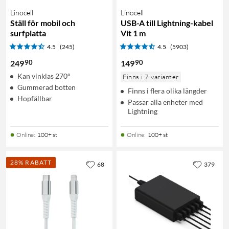
Linocell
Linocell
Ställ för mobil och
USB-A till Lightning-kabel
surfplatta
Vit 1 m
4.5
(245)
4.5
(5903)
90
90
249
149
Kan vinklas 270°
Finns i 7 varianter
Gummerad botten
Finns i flera olika längder
Hopfällbar
Passar alla enheter med
Lightning
Online
:
100+ st
Online
:
100+ st
28% RABATT
68
379