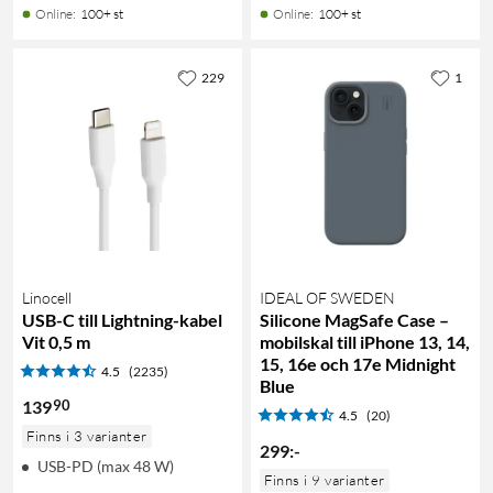
Online
:
100+ st
Online
:
100+ st
229
1
Linocell
IDEAL OF SWEDEN
USB-C till Lightning-kabel
Silicone MagSafe Case –
Vit 0,5 m
mobilskal till iPhone 13, 14,
15, 16e och 17e Midnight
4.5
(2235)
Blue
90
139
4.5
(20)
Finns i 3 varianter
299
:
-
USB-PD (max 48 W)
Finns i 9 varianter