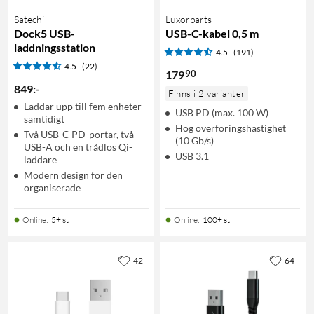
Satechi
Luxorparts
Dock5 USB-
USB-C-kabel 0,5 m
laddningsstation
4.5
(191)
4.5
(22)
90
179
849
:
-
Finns i 2 varianter
Laddar upp till fem enheter
USB PD (max. 100 W)
samtidigt
Hög överföringshastighet
Två USB-C PD-portar, två
(10 Gb/s)
USB-A och en trådlös Qi-
USB 3.1
laddare
Modern design för den
organiserade
Online
:
5+ st
Online
:
100+ st
42
64