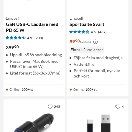
Linocell
Linocell
GaN USB-C Laddare med
Sportbälte Svart
PD 65 W
4.5
(487)
4.5
(208)
90
89
129:90
90
399
Finns i 2 varianter
Upp till 65 W snabbladdning
Töjbar ficka med dragkedja
Passar även MacBook med
Vattentålig
USB-C (max 65 W)
Perfekt för mobil, nycklar
Litet format (36x36x37mm)
och kort
Online
:
100+ st
Online
:
100+ st
245
4