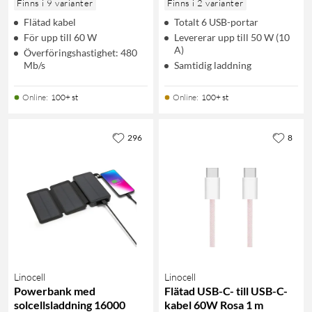
Finns i 9 varianter
Finns i 2 varianter
Flätad kabel
Totalt 6 USB-portar
För upp till 60 W
Levererar upp till 50 W (10
A)
Överföringshastighet: 480
Mb/s
Samtidig laddning
Online
:
100+ st
Online
:
100+ st
296
8
Linocell
Linocell
Powerbank med
Flätad USB-C- till USB-C-
solcellsladdning 16000
kabel 60W Rosa 1 m