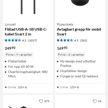
Linocell
Popsockets
Flätad USB-A- till USB-C-
Avtagbart grepp för mobil
kabel Svart 2 m
Svart
4.5
(1057)
4.5
(201)
90
90
249
169
Finns i 9 varianter
Finns i 4 varianter
Flätad kabel
Ny design med utbytbar
Poptop
För upp till 60 W
Hopfällbar design
Överföringshastighet: 480
Mb/s
Fungerar med Qi-laddare
Online
:
100+ st
Online
:
100+ st
379
14