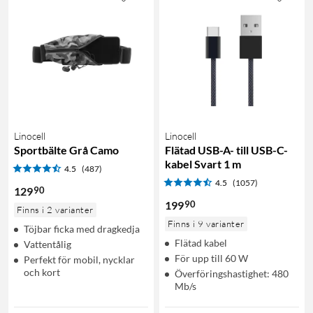
Linocell
Linocell
Sportbälte Grå Camo
Flätad USB-A- till USB-C-
kabel Svart 1 m
4.5
(487)
4.5
(1057)
90
129
90
199
Finns i 2 varianter
Finns i 9 varianter
Töjbar ficka med dragkedja
Flätad kabel
Vattentålig
För upp till 60 W
Perfekt för mobil, nycklar
och kort
Överföringshastighet: 480
Mb/s