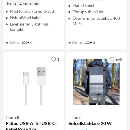
Finns i 2 varianter
Flätad kabel
Med förstärkta böjskydd
För upp till 60 W
Nylonflätad kabel
Överföringshastighet: 480
Mb/s
Licensierad Lightning-
kontakt
Online
:
100+ st
Online
:
100+ st
3
640
Linocell
Linocell
Flätad USB-A- till USB-C-
Solcellsladdare 20 W
kabel Rosa 2 m