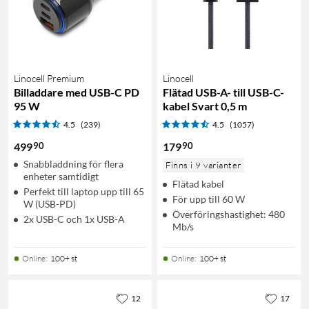
Linocell Premium
Linocell
Billaddare med USB-C PD
Flätad USB-A- till USB-C-
95 W
kabel Svart 0,5 m
4.5
(239)
4.5
(1057)
90
90
499
179
Snabbladdning för flera
Finns i 9 varianter
enheter samtidigt
Flätad kabel
Perfekt till laptop upp till 65
För upp till 60 W
W (USB-PD)
Överföringshastighet: 480
2x USB-C och 1x USB-A
Mb/s
Online
:
100+ st
Online
:
100+ st
12
17