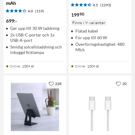
mAh
4.5
(1293)
4.0
(119)
90
199
699
:
-
Finns i 9 varianter
Ger upp till 30 W laddning
Flätad kabel
2x USB-C-portar och 1x
För upp till 60 W
USB-A-port
Överföringshastighet: 480
Smidig solcellsladdning och
Mb/s
inbyggd ficklampa
Online
:
100+ st
Online
:
100+ st
228
20