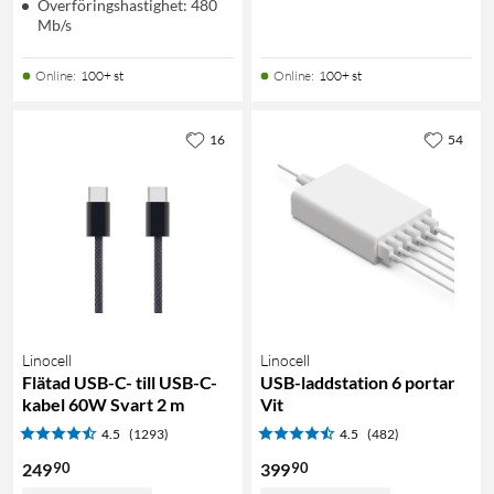
Överföringshastighet: 480
Mb/s
Online
:
100+ st
Online
:
100+ st
16
54
Linocell
Linocell
Flätad USB-C- till USB-C-
USB-laddstation 6 portar
kabel 60W Svart 2 m
Vit
4.5
(1293)
4.5
(482)
90
90
249
399