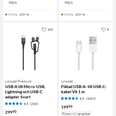
Mb/s
Mb/s
Online
:
100+ st
Online
:
100+ st
163
8
Linocell Premium
Linocell
USB-A till Micro-USB,
Flätad USB-A- till USB-C-
Lightning och USB-C
kabel Vit 1 m
adapter Svart
4.5
(1057)
4.5
(232)
90
199
90
299
Finns i 9 varianter