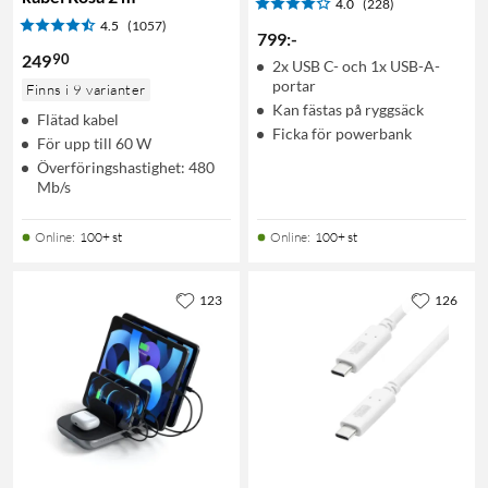
4.0
(228)
4.5
(1057)
799
:
-
90
249
2x USB C- och 1x USB-A-
portar
Finns i 9 varianter
Kan fästas på ryggsäck
Flätad kabel
Ficka för powerbank
För upp till 60 W
Överföringshastighet: 480
Mb/s
Online
:
100+ st
Online
:
100+ st
123
126