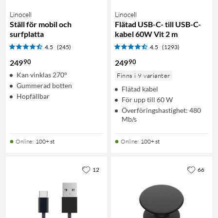
Linocell
Linocell
Ställ för mobil och
Flätad USB-C- till USB-C-
surfplatta
kabel 60W Vit 2 m
4.5
(245)
4.5
(1293)
90
90
249
249
Kan vinklas 270°
Finns i 9 varianter
Gummerad botten
Flätad kabel
Hopfällbar
För upp till 60 W
Överföringshastighet: 480
Mb/s
Online
:
100+ st
Online
:
100+ st
12
66