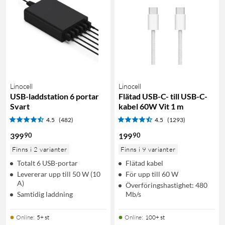
Linocell
Linocell
USB-laddstation 6 portar
Flätad USB-C- till USB-C-
Svart
kabel 60W Vit 1 m
4.5
(482)
4.5
(1293)
90
90
399
199
Finns i 2 varianter
Finns i 9 varianter
Totalt 6 USB-portar
Flätad kabel
Levererar upp till 50 W (10
För upp till 60 W
A)
Överföringshastighet: 480
Samtidig laddning
Mb/s
Online
:
5+ st
Online
:
100+ st