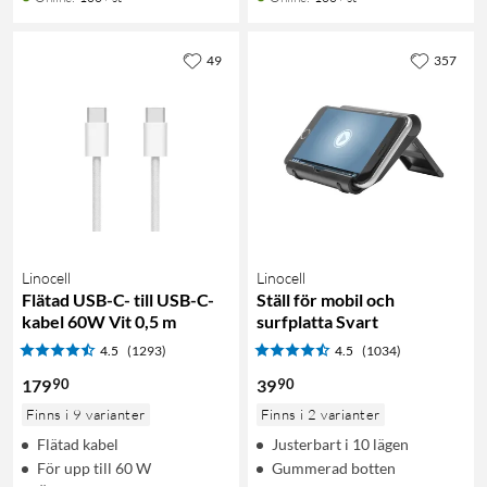
49
357
Linocell
Linocell
Flätad USB-C- till USB-C-
Ställ för mobil och
kabel 60W Vit 0,5 m
surfplatta Svart
4.5
(1293)
4.5
(1034)
90
90
179
39
Finns i 9 varianter
Finns i 2 varianter
Flätad kabel
Justerbart i 10 lägen
För upp till 60 W
Gummerad botten