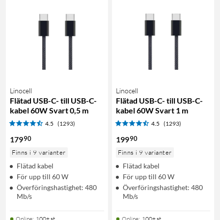
Linocell
Linocell
Flätad USB-C- till USB-C-
Flätad USB-C- till USB-C-
kabel 60W Svart 0,5 m
kabel 60W Svart 1 m
4.5
(1293)
4.5
(1293)
90
90
179
199
Finns i 9 varianter
Finns i 9 varianter
Flätad kabel
Flätad kabel
För upp till 60 W
För upp till 60 W
Överföringshastighet: 480
Överföringshastighet: 480
Mb/s
Mb/s
Online
:
100+ st
Online
:
100+ st