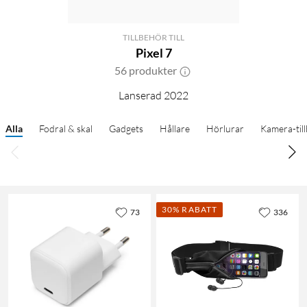
TILLBEHÖR TILL
Pixel 7
56 produkter
Lanserad 2022
Alla
Fodral & skal
Gadgets
Hållare
Hörlurar
Kamera-til
30% RABATT
73
336