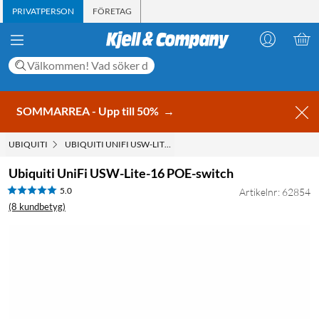
PRIVATPERSON
FÖRETAG
SOMMARREA - Upp till 50%
→
UBIQUITI
UBIQUITI UNIFI USW-LITE-16 POE-SWITCH
Ubiquiti UniFi USW-Lite-16 POE-switch
5.0
Artikelnr: 62854
(8 kundbetyg)