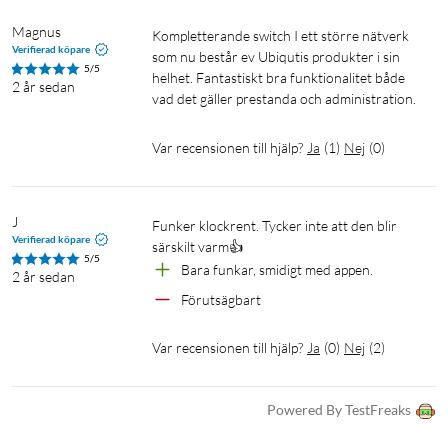
Magnus
Kompletterande switch I ett större nätverk 
Verifierad köpare
som nu består ev Ubiqutis produkter i sin 
5/5
helhet. Fantastiskt bra funktionalitet både 
2 år sedan
vad det gäller prestanda och administration.
Var recensionen till hjälp?
Ja
(
1
)
Nej
(
0
)
J
Funker klockrent. Tycker inte att den blir 
Verifierad köpare
särskilt varm👍
5/5
Bara funkar, smidigt med appen.
2 år sedan
Förutsägbart
Var recensionen till hjälp?
Ja
(
0
)
Nej
(
2
)
Powered By TestFreaks