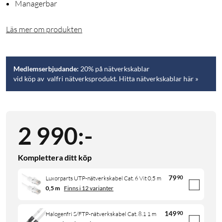
Managerbar
Läs mer om produkten
Medlemserbjudande:
20% på nätverkskablar
vid köp av valfri nätverksprodukt. Hitta nätverkskablar här »
2 990
:
-
Komplettera ditt köp
79
90
Luxorparts UTP-nätverkskabel Cat. 6 Vit 0,5 m
0,5 m
Finns i 12 varianter
149
90
Halogenfri S/FTP-nätverkskabel Cat. 8.1 1 m