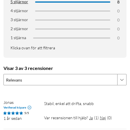
5 stjärnor
8
4 stjärnor
0
3 stjärnor
0
2 stjärnor
0
1 stjärna
0
Klicka ovan för att filtrera
Visar 3 av 3 recensioner
Relevans
Jonas
Stabil, enkel att drifta, snabb
Verifierad köpare
5/5
Var recensionen till hjälp?
Ja
(
1
)
Nej
(
0
)
1 år sedan