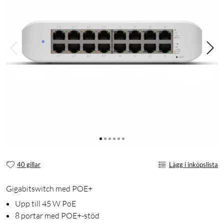
40 gillar
Lägg i inköpslista
Gigabitswitch med POE+
Upp till 45 W PoE
8 portar med POE+-stöd