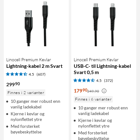
Linocell Premium Kevlar
Linocell Premium Kevlar
Lightning-kabel 2 m Svart
USB-C- til Lightning-kabel
Svart 0,5 m
4.5
(607)
4.5
(372)
90
299
90
179
249,90
Finnes i 2 varianter
Finnes i 6 varianter
10 ganger mer robust enn
vanlig ladekabel
10 ganger mer robust enn
vanlig ladekabel
Kjerne i kevlar og
nylonflettet ytre
Kjerne i kevlar og
nylonflettet ytre
Med forsterket
bøyebeskyttelse
Med forsterket
bøyebeskyttelse