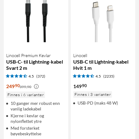
Linocell Premium Kevlar
Linocell
USB-C- til Lightning-kabel
USB-C til Lightning-kabel
Svart 2 m
Hvit 1 m
4.5
(372)
4.5
(2235)
90
90
249
149
399,90
Finnes i 3 varianter
Finnes i 6 varianter
USB-PD (maks 48 W)
10 ganger mer robust enn
vanlig ladekabel
Kjerne i kevlar og
nylonflettet ytre
Med forsterket
bøyebeskyttelse