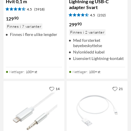
Hvit 0,1 m
Lightning og USB-C
adapter Svart
4.5
(5918)
4.5
(232)
90
129
90
299
Finnes i 7 varianter
Finnes i 2 varianter
Finnes i flere ulike lengder
Med forsterket
bøyebeskyttelse
Nylonkledd kabel
Lisensiert Lightning-kontakt
Nettlager
:
100+ st
Nettlager
:
100+ st
14
21