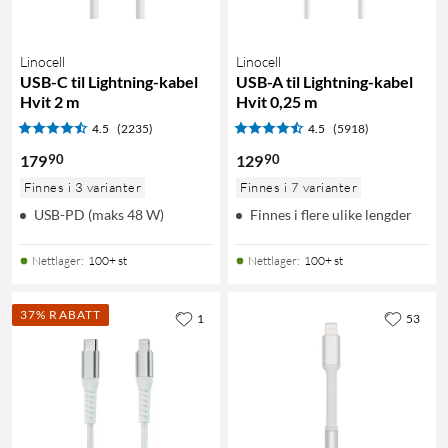
Linocell
Linocell
USB-C til Lightning-kabel
USB-A til Lightning-kabel
Hvit 2 m
Hvit 0,25 m
4.5
(2235)
4.5
(5918)
90
90
179
129
Finnes i 3 varianter
Finnes i 7 varianter
USB-PD (maks 48 W)
Finnes i flere ulike lengder
Nettlager
:
100+ st
Nettlager
:
100+ st
37% RABATT
1
53