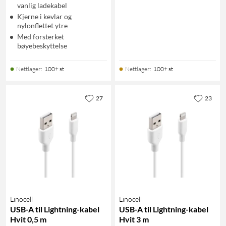
vanlig ladekabel
Kjerne i kevlar og
nylonflettet ytre
Med forsterket
bøyebeskyttelse
Nettlager
:
100+ st
Nettlager
:
100+ st
27
23
Linocell
Linocell
USB-A til Lightning-kabel
USB-A til Lightning-kabel
Hvit 0,5 m
Hvit 3 m