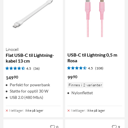
Linocell
USB-C til Lightning 0,5 m
Flat USB-C til Lightning-
Rosa
kabel 13 cm
4.5
(108)
4.5
(36)
90
99
90
149
Perfekt for powerbank
Finnes i 2 varianter
Støtte for opptil 30 W
Nylonflettet
USB 2.0 (480 Mb/s)
Nettlager
:
Ikke på lager
Nettlager
:
Ikke på lager
0
9