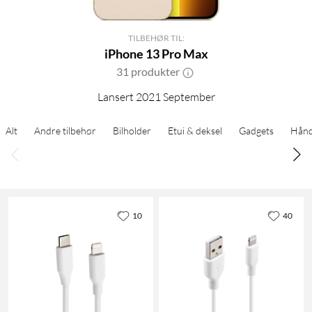
TILBEHØR TIL:
iPhone 13 Pro Max
31 produkter
Lansert 2021 September
Alt
Andre tilbehør
Bilholder
Etui & deksel
Gadgets
Hånd
10
40