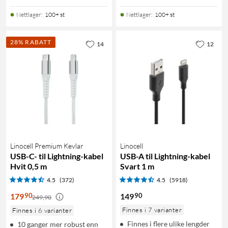
Nettlager
:
100+ st
Nettlager
:
100+ st
28% RABATT
14
12
Linocell Premium Kevlar
Linocell
USB-C- til Lightning-kabel
USB-A til Lightning-kabel
Hvit 0,5 m
Svart 1 m
4.5
(372)
4.5
(5918)
90
90
179
149
249,90
Finnes i 7 varianter
Finnes i 6 varianter
Finnes i flere ulike lengder
10 ganger mer robust enn