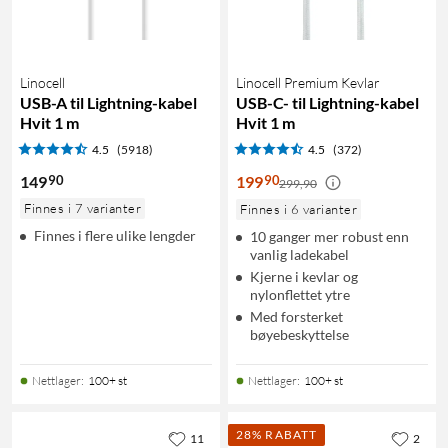
Linocell
Linocell Premium Kevlar
USB-A til Lightning-kabel
USB-C- til Lightning-kabel
Hvit 1 m
Hvit 1 m
4.5
(5918)
4.5
(372)
90
90
149
199
299,90
Finnes i 7 varianter
Finnes i 6 varianter
Finnes i flere ulike lengder
10 ganger mer robust enn
vanlig ladekabel
Kjerne i kevlar og
nylonflettet ytre
Med forsterket
bøyebeskyttelse
Nettlager
:
100+ st
Nettlager
:
100+ st
28% RABATT
11
2