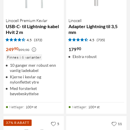
Linocell Premium Kevlar
Linocell
USB-C- til Lightning-kabel
Adapter Lightning til 3,5
Hvit 2 m
mm
4.5
(372)
4.5
(735)
90
90
249
179
399,90
Ekstra robust
Finnes i 6 varianter
10 ganger mer robust enn
vanlig ladekabel
Kjerne i kevlar og
nylonflettet ytre
Med forsterket
bøyebeskyttelse
Nettlager
:
100+ st
Nettlager
:
100+ st
37% RABATT
5
11