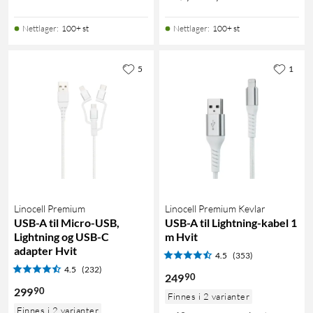
Nettlager
:
100+ st
Nettlager
:
100+ st
5
1
Linocell Premium
Linocell Premium Kevlar
USB-A til Micro-USB,
USB-A til Lightning-kabel 1
Lightning og USB-C
m Hvit
adapter Hvit
4.5
(353)
4.5
(232)
90
249
90
299
Finnes i 2 varianter
Finnes i 2 varianter