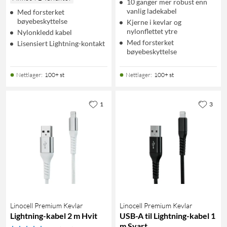
10 ganger mer robust enn
vanlig ladekabel
Med forsterket
bøyebeskyttelse
Kjerne i kevlar og
nylonflettet ytre
Nylonkledd kabel
Med forsterket
Lisensiert Lightning-kontakt
bøyebeskyttelse
Nettlager
:
100+ st
Nettlager
:
100+ st
1
3
Linocell Premium Kevlar
Linocell Premium Kevlar
Lightning-kabel 2 m Hvit
USB-A til Lightning-kabel 1
m Svart