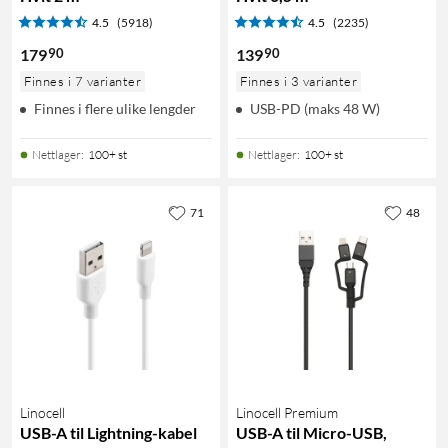
4.5
(5918)
4.5
(2235)
90
90
179
139
Finnes i 7 varianter
Finnes i 3 varianter
Finnes i flere ulike lengder
USB-PD (maks 48 W)
Nettlager
:
100+ st
Nettlager
:
100+ st
71
48
Linocell
Linocell Premium
USB-A til Lightning-kabel
USB-A til Micro-USB,