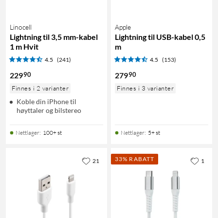
Linocell
Apple
Lightning til 3,5 mm-kabel
Lightning til USB-kabel 0,5
1 m Hvit
m
4.5
(241)
4.5
(153)
90
90
229
279
Finnes i 2 varianter
Finnes i 3 varianter
Koble din iPhone til
høyttaler og bilstereo
Nettlager
:
100+ st
Nettlager
:
5+ st
33% RABATT
21
1