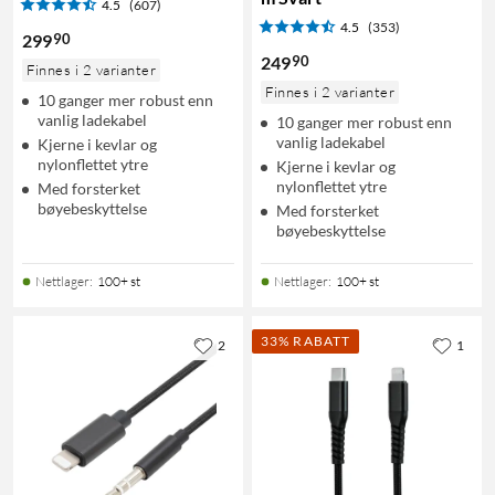
4.5
(607)
4.5
(353)
90
299
90
249
Finnes i 2 varianter
Finnes i 2 varianter
10 ganger mer robust enn
vanlig ladekabel
10 ganger mer robust enn
vanlig ladekabel
Kjerne i kevlar og
nylonflettet ytre
Kjerne i kevlar og
nylonflettet ytre
Med forsterket
bøyebeskyttelse
Med forsterket
bøyebeskyttelse
Nettlager
:
100+ st
Nettlager
:
100+ st
33% RABATT
2
1