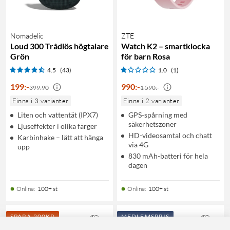
Nomadelic
ZTE
Loud 300 Trådlös högtalare
Watch K2 – smartklocka
Grön
för barn Rosa
4.5
(43)
1.0
(1)
199
:
-
990
:
-
399:90
1 590:-
Finns i 3 varianter
Finns i 2 varianter
Liten och vattentät (IPX7)
GPS-spårning med
säkerhetszoner
Ljuseffekter i olika färger
HD-videosamtal och chatt
Karbinhake – lätt att hänga
via 4G
upp
830 mAh-batteri för hela
dagen
Online
:
100+ st
Online
:
100+ st
SPARA 200KR
MEDLEMSPRIS
1
9