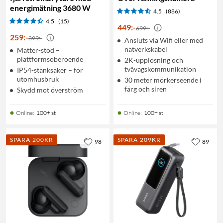
energimätning 3680 W
4.5
(886)
4.5
(15)
449
:
-
699:-
259
:
-
399:-
Ansluts via Wifi eller med
nätverkskabel
Matter-stöd –
plattformsoberoende
2K-upplösning och
tvåvägskommunikation
IP54-stänksäker – för
utomhusbruk
30 meter mörkerseende i
färg och siren
Skydd mot överström
Online
:
100+ st
Online
:
100+ st
SPARA 200KR
SPARA 209KR
98
89