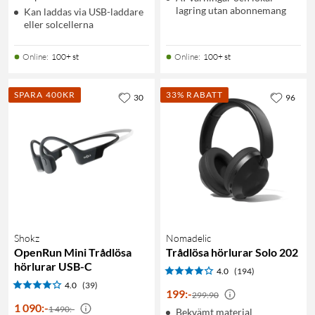
lagring utan abonnemang
Kan laddas via USB-laddare
eller solcellerna
Online
:
100+ st
Online
:
100+ st
SPARA 400KR
33% RABATT
30
96
Shokz
Nomadelic
OpenRun Mini Trådlösa
Trådlösa hörlurar Solo 202
hörlurar USB-C
4.0
(194)
4.0
(39)
199
:
-
299:90
1 090
:
-
1 490:-
Bekvämt material