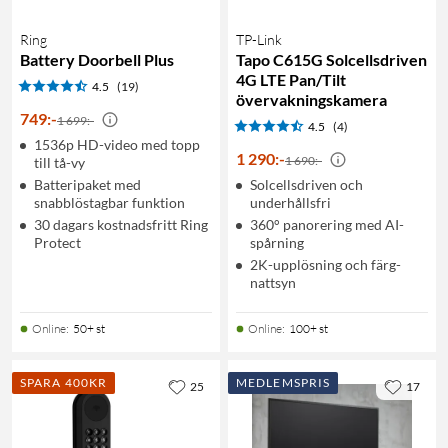
Ring
TP-Link
Battery Doorbell Plus
Tapo C615G Solcellsdriven
4G LTE Pan/Tilt
4.5
(19)
övervakningskamera
749
:
-
1 699:-
4.5
(4)
1536p HD-video med topp
1 290
:
-
1 690:-
till tå-vy
Batteripaket med
Solcellsdriven och
snabblöstagbar funktion
underhållsfri
30 dagars kostnadsfritt Ring
360° panorering med AI-
Protect
spårning
2K-upplösning och färg-
nattsyn
Online
:
50+ st
Online
:
100+ st
SPARA 400KR
MEDLEMSPRIS
25
17