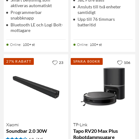
aktiveras automatiskt
Ansluts till två enheter
Programmerbar
samtidigt
snabbknapp
Upp till 76 timmars
Bluetooth LE och Logi Bolt-
batteritid
mottagare
Online
:
100+ st
Online
:
100+ st
27% RABATT
SPARA 800KR
23
106
Xiaomi
TP-Link
Soundbar 2.0 30W
Tapo RV20 Max Plus
Robotdammsugare