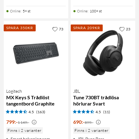
Online
:
5+ st
Online
:
100+ st
SPARA 350KR
SPARA 209KR
73
23
Logitech
JBL
MX Keys S Trådlöst
Tune 730BT trådlösa
tangentbord Graphite
hörlurar Svart
4.5
(163)
4.5
(11)
799
:
-
690
:
-
1 149:-
899:-
Finns i 2 varianter
Finns i 2 varianter
Smart belysning som
JBL Pure Bass