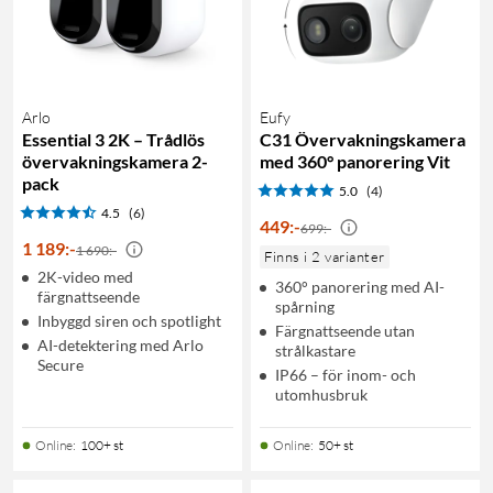
Arlo
Eufy
Essential 3 2K – Trådlös
C31 Övervakningskamera
övervakningskamera 2-
med 360° panorering Vit
pack
5.0
(4)
4.5
(6)
449
:
-
699:-
1 189
:
-
1 690:-
Finns i 2 varianter
2K-video med
360° panorering med AI-
färgnattseende
spårning
Inbyggd siren och spotlight
Färgnattseende utan
AI-detektering med Arlo
strålkastare
Secure
IP66 – för inom- och
utomhusbruk
Online
:
100+ st
Online
:
50+ st