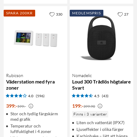
SPARA 200KR
MEDLEMSPRIS
330
27
Rubicson
Nomadelic
Väderstation med fyra
Loud 300 Trådlös högtalare
zoner
Svart
4.0
(596)
4.5
(43)
399
:
-
199
:
-
599:-
399:90
Stor och tydlig färgskärm
Finns i 3 varianter
med grafik
Liten och vattentät (IPX7)
Temperatur och
Ljuseffekter i olika färger
luftfuktighet i 4 zoner
Karbinhake – lätt att hänga