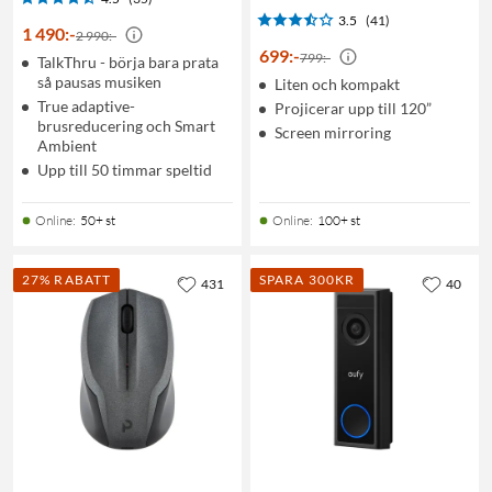
3.5
(41)
1 490
:
-
2 990:-
699
:
-
799:-
TalkThru - börja bara prata
så pausas musiken
Liten och kompakt
True adaptive-
Projicerar upp till 120”
brusreducering och Smart
Screen mirroring
Ambient
Upp till 50 timmar speltid
Online
:
50+ st
Online
:
100+ st
27% RABATT
SPARA 300KR
431
40