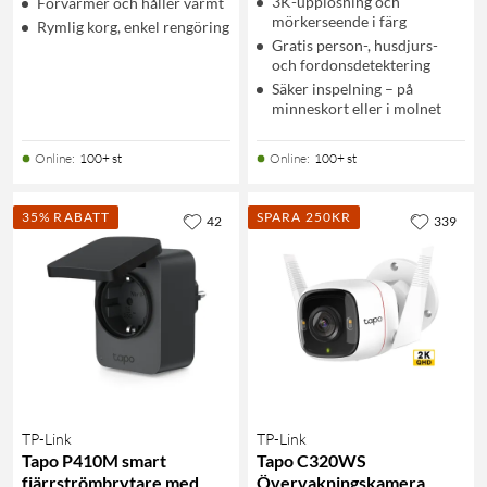
3K-upplösning och
Förvärmer och håller varmt
mörkerseende i färg
Rymlig korg, enkel rengöring
Gratis person-, husdjurs-
och fordonsdetektering
Säker inspelning – på
minneskort eller i molnet
Online
:
100+ st
Online
:
100+ st
35% RABATT
SPARA 250KR
42
339
TP-Link
TP-Link
Tapo P410M smart
Tapo C320WS
fjärrströmbrytare med
Övervakningskamera