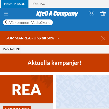
PRIVATPERSON
FÖRETAG
SOMMARREA - Upp till 50%
→
KAMPANJER
Aktuella kampanjer!