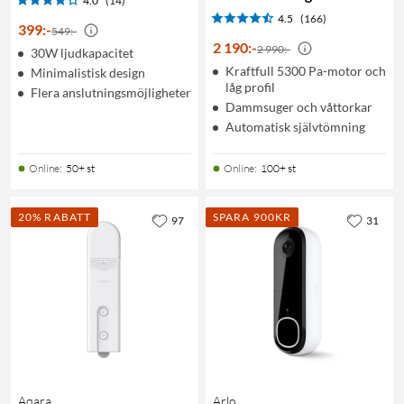
4.0
(14)
4.5
(166)
399
:
-
549:-
2 190
:
-
2 990:-
30W ljudkapacitet
Kraftfull 5300 Pa-motor och
Minimalistisk design
låg profil
Flera anslutningsmöjligheter
Dammsuger och våttorkar
Automatisk självtömning
Online
:
50+ st
Online
:
100+ st
20% RABATT
SPARA 900KR
97
31
Aqara
Arlo