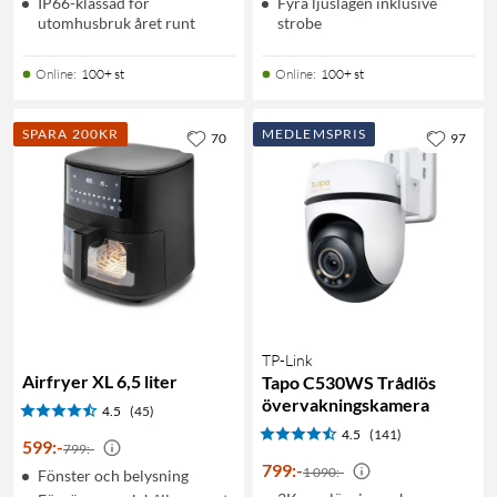
IP66-klassad för
Fyra ljuslägen inklusive
utomhusbruk året runt
strobe
Online
:
100+ st
Online
:
100+ st
SPARA 200KR
MEDLEMSPRIS
70
97
TP-Link
Airfryer XL 6,5 liter
Tapo C530WS Trådlös
övervakningskamera
4.5
(45)
4.5
(141)
599
:
-
799:-
799
:
-
1 090:-
Fönster och belysning