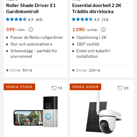
Roller Shade Driver E1
Essential doorbell 2 2K
Gardinkontroll
Trådlös dörrklocka
4.5
(65)
4.5
(13)
599
:
-
1 090
:
-
749:-
1 990:-
Passar de flesta rullgardiner
Upplösning i 2K
Styr och automatisera
180° synfält
Schemalägg – perfekt för
Enkel och kabelfri
sovrummet
installation
Online
:
50+ st
Online
:
100+ st
SPARA 950KR
SPARA 400KR
51
23