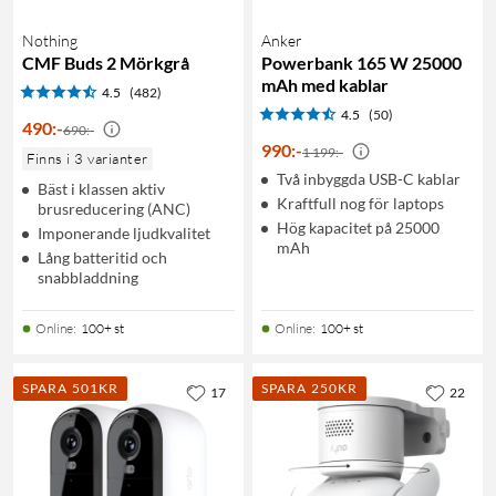
Nothing
Anker
CMF Buds 2 Mörkgrå
Powerbank 165 W 25000
mAh med kablar
4.5
(482)
4.5
(50)
490
:
-
690:-
990
:
-
1 199:-
Finns i 3 varianter
Två inbyggda USB-C kablar
Bäst i klassen aktiv
Kraftfull nog för laptops
brusreducering (ANC)
Hög kapacitet på 25000
Imponerande ljudkvalitet
mAh
Lång batteritid och
snabbladdning
Online
:
100+ st
Online
:
100+ st
SPARA 501KR
SPARA 250KR
17
22