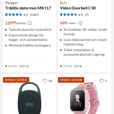
Plexgear
Eufy
Trådlös datormus MK117
Video Doorbell C30
4.5
(1447)
4.5
(7)
90
129
699
:
-
179:90
999:-
Tysta brytare för tysta klick
Kristallklar 2K-video i brett
format
Ergonomisk design för
höger- och vänsterhänta
Live‑videosamtal och smart
röststyrning
Minimal trådlös mottagare
Enkel installation &
prenumerationsfri lagring
Online
:
100+ st
Online
:
20+ st
SPARA 200KR
SPARA 600KR
34
5