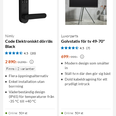
Nimly
Luxorparts
Code Elektroniskt dörrlås
Golvstativ för tv 49-70"
Black
4.5
(7)
4.5
(20)
699
:
-
999:-
2 890
:
-
3 290:-
Modern design som smälter
in
Finns i 2 varianter
Ställ tv:n där den gör sig bäst
Flera öppningsalternativ
Dold kabeldragning för ett
Enkel installation utan
prydligt intryck
borrning
Väderbeständig design
(IP65) för temperaturer från
-35 °C till +40 °C
Online
:
50+ st
Online
:
50+ st