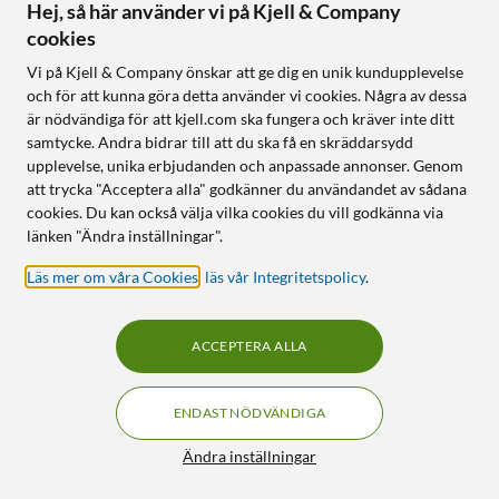
NYHET
Hej, så här använder vi på Kjell & Company
cookies
Vi på Kjell & Company önskar att ge dig en unik kundupplevelse
och för att kunna göra detta använder vi cookies. Några av dessa
är nödvändiga för att kjell.com ska fungera och kräver inte ditt
samtycke. Andra bidrar till att du ska få en skräddarsydd
upplevelse, unika erbjudanden och anpassade annonser. Genom
att trycka "Acceptera alla" godkänner du användandet av sådana
Nomadelic
Luxorparts
cookies. Du kan också välja vilka cookies du vill godkänna via
Solo 550 trådlösa over-
Väggfäste XL för tv 43" till
länken "Ändra inställningar".
ear-hörlurar med Hybrid
100"
ANC Svart
4.5
(8)
Läs mer om våra Cookies
,
läs vår Integritetspolicy
.
299
:
-
499:90
499
:
-
799:-
Finns i 2 varianter
Endast 9,5 mm tunn profil
ACCEPTERA ALLA
Hybrid ANC och
Upp till 100"
transparensläge
Klarar upp till 75 kg
Upp till 33 timmars
batteritid
ENDAST NÖDVÄNDIGA
Djup bas med 40 mm-
Filter
Ändra inställningar
element