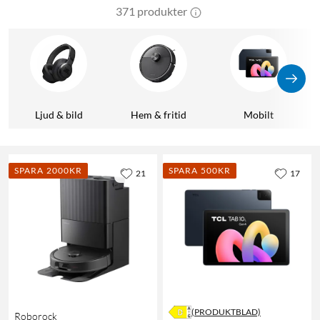
371 produkter
Ljud & bild
Hem & fritid
Mobilt
SPARA 2000KR
SPARA 500KR
21
17
(PRODUKTBLAD)
Roborock