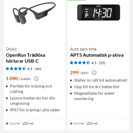
Shokz
Auto park time
OpenRun Trådlösa
APT5 Automatisk p-skiva
hörlurar USB-C
4.5
(25)
4.5
(40)
299
:
-
329:-
1 090
:
-
1 490:-
Ställer in rätt tid automatiskt
Perfekt för träning och
Upp till tre års batteritid
cykling
Magnetfäste för enkel
Lyssna medan du hör din
montering
omgivning
IP67 för träning i alla väder
Online
:
100+ st
Online
:
100+ st