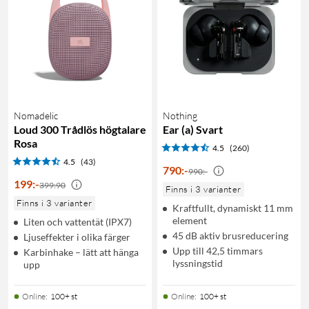
Nomadelic
Nothing
Loud 300 Trådlös högtalare
Ear (a) Svart
Rosa
4.5
(260)
4.5
(43)
790
:
-
990:-
199
:
-
399:90
Finns i 3 varianter
Finns i 3 varianter
Kraftfullt, dynamiskt 11 mm
element
Liten och vattentät (IPX7)
45 dB aktiv brusreducering
Ljuseffekter i olika färger
Upp till 42,5 timmars
Karbinhake – lätt att hänga
lyssningstid
upp
Online
:
100+ st
Online
:
100+ st