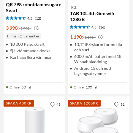
QR 798 robotdammsugare
TCL
Svart
TAB 10L 4th Gen wifi
4.5
(12)
128GB
3 990
:
-
4.5
(16)
5 990:-
Finns i 2 varianter
1 190
:
-
1 690:-
10 000 Pa sugkraft
10,1″ IPS-skärm för media
och surf
Självtömmande docka
6000 mAh batteri med 18
Kartlägg flera våningar
W-snabbladdning
Android 15 och gott
lagringsutrymme
Online
:
50+ st
Online
:
100+ st
SPARA 400KR
SPARA 1200KR
43
31