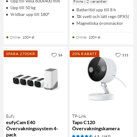
Upp till Vesa 600x400 mm
Finns i 2 varianter
Upp till 50 kg
Batteritid upp till 8 h
Vridbar upp till 180°
Tål svett och lätt regn (IPX5)
Magnetiska öronsnäckor
Online
:
100+ st
Online
:
100+ st
SPARA 2700KR
20% RABATT
16
111
Eufy
TP-Link
eufyCam E40
Tapo C120
Övervakningssystem 4-
Övervakningskamera
pack
4.5
(187)