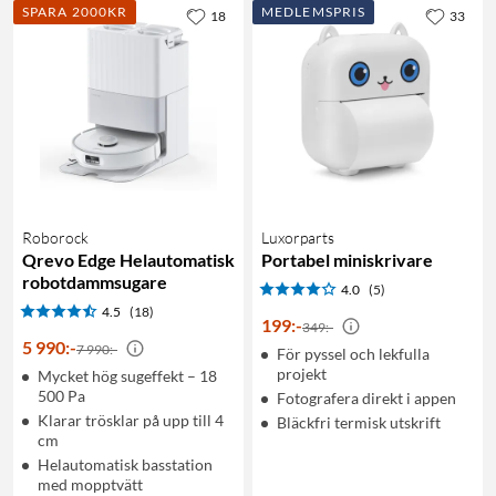
SPARA 2000KR
MEDLEMSPRIS
18
33
Roborock
Luxorparts
Qrevo Edge Helautomatisk
Portabel miniskrivare
robotdammsugare
4.0
(5)
4.5
(18)
199
:
-
349:-
5 990
:
-
7 990:-
För pyssel och lekfulla
projekt
Mycket hög sugeffekt – 18
500 Pa
Fotografera direkt i appen
Klarar trösklar på upp till 4
Bläckfri termisk utskrift
cm
Helautomatisk basstation
med mopptvätt