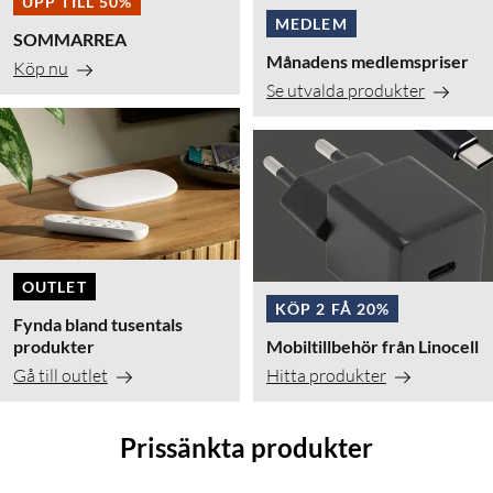
UPP TILL 50%
MEDLEM
SOMMARREA
Månadens medlemspriser
Köp nu
Se utvalda produkter
OUTLET
KÖP 2 FÅ 20%
Fynda bland tusentals
produkter
Mobiltillbehör från Linocell
Gå till outlet
Hitta produkter
Prissänkta produkter