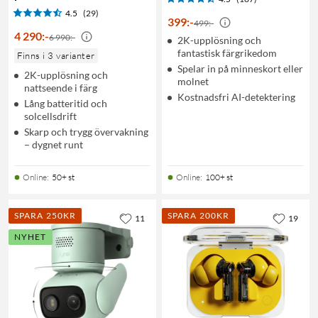
4.5
(29)
399
:
-
499:-
4 290
:
-
6 990:-
2K-upplösning och
fantastisk färgrikedom
Finns i 3 varianter
Spelar in på minneskort eller
2K-upplösning och
molnet
nattseende i färg
Kostnadsfri AI-detektering
Lång batteritid och
solcellsdrift
Skarp och trygg övervakning
– dygnet runt
Online
:
50+ st
Online
:
100+ st
SPARA 250KR
SPARA 200KR
11
19
NYHET