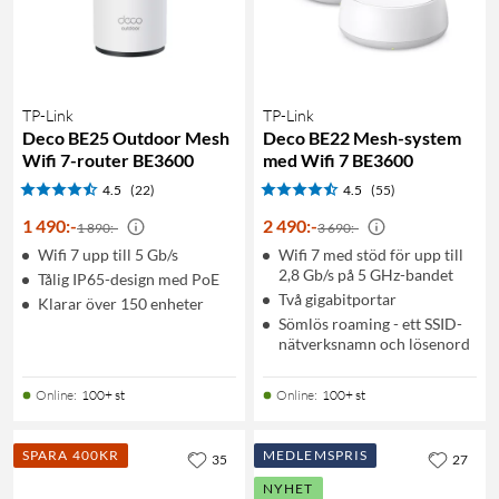
TP-Link
TP-Link
Deco BE25 Outdoor Mesh
Deco BE22 Mesh-system
Wifi 7-router BE3600
med Wifi 7 BE3600
4.5
(22)
4.5
(55)
1 490
:
-
2 490
:
-
1 890:-
3 690:-
Wifi 7 upp till 5 Gb/s
Wifi 7 med stöd för upp till
2,8 Gb/s på 5 GHz-bandet
Tålig IP65-design med PoE
Två gigabitportar
Klarar över 150 enheter
Sömlös roaming - ett SSID-
nätverksnamn och lösenord
Online
:
100+ st
Online
:
100+ st
SPARA 400KR
MEDLEMSPRIS
35
27
NYHET