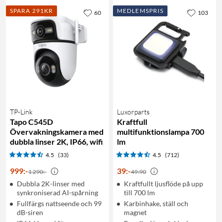
SPARA 291KR
MEDLEMSPRIS
60
103
TP-Link
Luxorparts
Tapo C545D
Kraftfull
Övervakningskamera med
multifunktionslampa 700
dubbla linser 2K, IP66, wifi
lm
4.5
(33)
4.5
(712)
999
:
-
39
:
-
1 290:-
49:90
Dubbla 2K-linser med
Kraftfullt ljusflöde på upp
synkroniserad AI-spårning
till 700 lm
Fullfärgs nattseende och 99
Karbinhake, ställ och
dB-siren
magnet