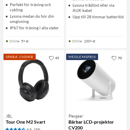
Perfekt för träning och
Lyssna trådlöst eller via
cykling
AUX-kabel
Lyssna medan du hör din
Upp till 28 timmar batteritid
omgivning
IP67 för träning i alla väder
Online
:
5+ st
Online
:
100+ st
SPARA 1500KR
MEDLEMSPRIS
45
70
JBL
Plexgear
Tour One M2 Svart
Bärbar LCD-projektor
CV200
4.5
(35)