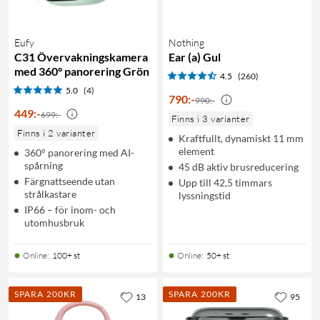
Eufy
Nothing
C31 Övervakningskamera
Ear (a) Gul
med 360° panorering Grön
4.5
(260)
5.0
(4)
790
:
-
990:-
449
:
-
699:-
Finns i 3 varianter
Finns i 2 varianter
Kraftfullt, dynamiskt 11 mm
element
360° panorering med AI-
spårning
45 dB aktiv brusreducering
Färgnattseende utan
Upp till 42,5 timmars
strålkastare
lyssningstid
IP66 – för inom- och
utomhusbruk
Online
:
100+ st
Online
:
50+ st
SPARA 200KR
SPARA 200KR
13
95