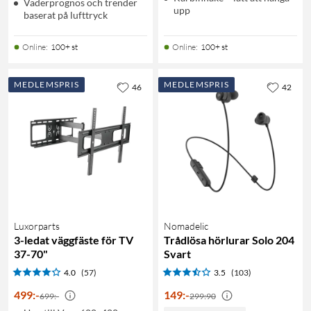
Väderprognos och trender
upp
baserat på lufttryck
Online
:
100+ st
Online
:
100+ st
MEDLEMSPRIS
MEDLEMSPRIS
46
42
Luxorparts
Nomadelic
3-ledat väggfäste för TV
Trådlösa hörlurar Solo 204
37-70"
Svart
4.0
(57)
3.5
(103)
499
:
-
149
:
-
699:-
299:90