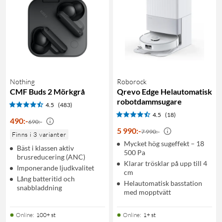
Nothing
Roborock
CMF Buds 2 Mörkgrå
Qrevo Edge Helautomatisk
robotdammsugare
4.5
(483)
4.5
(18)
490
:
-
690:-
5 990
:
-
7 990:-
Finns i 3 varianter
Mycket hög sugeffekt – 18
Bäst i klassen aktiv
500 Pa
brusreducering (ANC)
Klarar trösklar på upp till 4
Imponerande ljudkvalitet
cm
Lång batteritid och
Helautomatisk basstation
snabbladdning
med mopptvätt
Online
:
100+ st
Online
:
1+ st