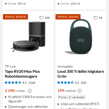
Online
:
50+ st
Online
:
100+ st
SPARA 800KR
SPARA 200KR
106
34
TP-Link
Nomadelic
Tapo RV20 Max Plus
Loud 300 Trådlös högtalare
Robotdammsugare
Grön
4.5
(166)
4.5
(43)
2 190
:
-
199
:
-
2 990:-
399:90
Kraftfull 5300 Pa-motor och
Finns i 3 varianter
låg profil
Liten och vattentät (IPX7)
Dammsuger och våttorkar