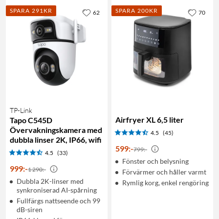
SPARA 291KR
SPARA 200KR
62
70
TP-Link
Airfryer XL 6,5 liter
Tapo C545D
Övervakningskamera med
4.5
(45)
dubbla linser 2K, IP66, wifi
599
:
-
799:-
4.5
(33)
Fönster och belysning
999
:
-
1 290:-
Förvärmer och håller varmt
Dubbla 2K-linser med
Rymlig korg, enkel rengöring
synkroniserad AI-spårning
Fullfärgs nattseende och 99
dB-siren