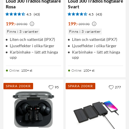
Loud 300 Trådlös högtalare
Loud 300 Trådlös högtalare
Rosa
Svart
4.5
(43)
4.5
(43)
199
:
-
199
:
-
399:90
399:90
Finns i 3 varianter
Finns i 3 varianter
Liten och vattentät (IPX7)
Liten och vattentät (IPX7)
Ljuseffekter i olika färger
Ljuseffekter i olika färger
Karbinhake – lätt att hänga
Karbinhake – lätt att hänga
upp
upp
Online
:
100+ st
Online
:
100+ st
SPARA 200KR
SPARA 200KR
95
277