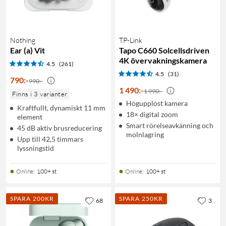
Nothing
TP-Link
Ear (a) Vit
Tapo C660 Solcellsdriven
4K övervakningskamera
4.5
(261)
4.5
(31)
790
:
-
990:-
1 490
:
-
1 990:-
Finns i 3 varianter
Högupplöst kamera
Kraftfullt, dynamiskt 11 mm
18× digital zoom
element
Smart rörelseavkänning och
45 dB aktiv brusreducering
molnlagring
Upp till 42,5 timmars
lyssningstid
Online
:
100+ st
Online
:
100+ st
SPARA 200KR
SPARA 250KR
68
3