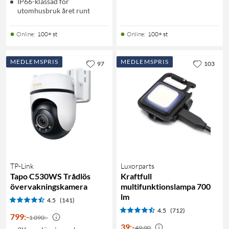
IP66-klassad för
utomhusbruk året runt
Online
:
100+ st
Online
:
100+ st
MEDLEMSPRIS
MEDLEMSPRIS
97
103
TP-Link
Luxorparts
Tapo C530WS Trådlös
Kraftfull
övervakningskamera
multifunktionslampa 700
lm
4.5
(141)
4.5
(712)
799
:
-
1 090:-
39
:
-
49:90