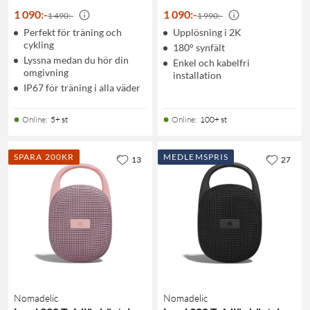
1 090
:
-
1 090
:
-
1 490:-
1 990:-
Perfekt för träning och
Upplösning i 2K
cykling
180° synfält
Lyssna medan du hör din
Enkel och kabelfri
omgivning
installation
IP67 för träning i alla väder
Online
:
5+ st
Online
:
100+ st
SPARA 200KR
MEDLEMSPRIS
13
27
Nomadelic
Nomadelic