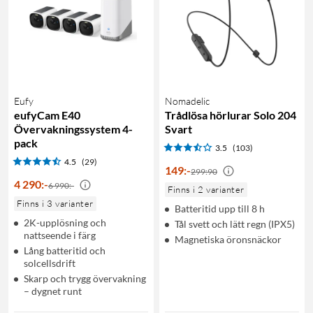
Eufy
Nomadelic
eufyCam E40
Trådlösa hörlurar Solo 204
Övervakningssystem 4-
Svart
pack
3.5
(103)
4.5
(29)
149
:
-
299:90
4 290
:
-
6 990:-
Finns i 2 varianter
Finns i 3 varianter
Batteritid upp till 8 h
2K-upplösning och
Tål svett och lätt regn (IPX5)
nattseende i färg
Magnetiska öronsnäckor
Lång batteritid och
solcellsdrift
Skarp och trygg övervakning
– dygnet runt