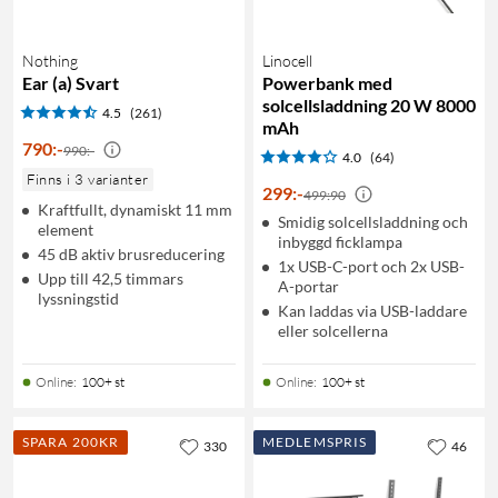
Nothing
Linocell
Ear (a) Svart
Powerbank med
solcellsladdning 20 W 8000
4.5
(261)
mAh
790
:
-
990:-
4.0
(64)
Finns i 3 varianter
299
:
-
499:90
Kraftfullt, dynamiskt 11 mm
Smidig solcellsladdning och
element
inbyggd ficklampa
45 dB aktiv brusreducering
1x USB-C-port och 2x USB-
Upp till 42,5 timmars
A-portar
lyssningstid
Kan laddas via USB-laddare
eller solcellerna
Online
:
100+ st
Online
:
100+ st
SPARA 200KR
MEDLEMSPRIS
330
46