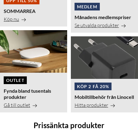
UPP TILL 50%
MEDLEM
SOMMARREA
Månadens medlemspriser
Köp nu
Se utvalda produkter
OUTLET
KÖP 2 FÅ 20%
Fynda bland tusentals
produkter
Mobiltillbehör från Linocell
Gå till outlet
Hitta produkter
Prissänkta produkter