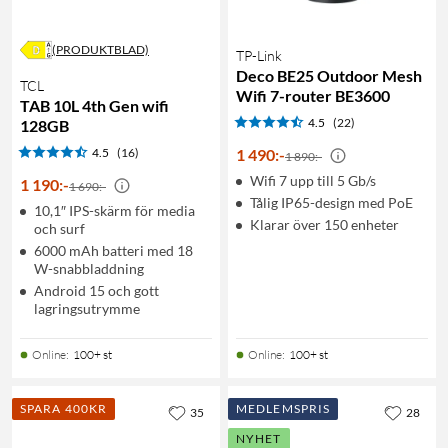
(PRODUKTBLAD)
TP-Link
Deco BE25 Outdoor Mesh
TCL
Wifi 7-router BE3600
TAB 10L 4th Gen wifi
4.5
(22)
128GB
4.5
(16)
1 490
:
-
1 890:-
Wifi 7 upp till 5 Gb/s
1 190
:
-
1 690:-
Tålig IP65-design med PoE
10,1″ IPS-skärm för media
Klarar över 150 enheter
och surf
6000 mAh batteri med 18
W-snabbladdning
Android 15 och gott
lagringsutrymme
Online
:
100+ st
Online
:
100+ st
SPARA 400KR
MEDLEMSPRIS
35
28
NYHET