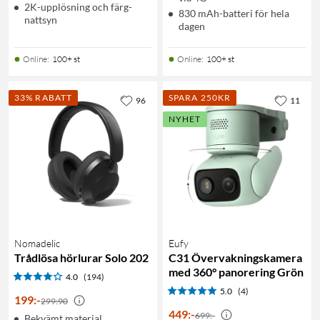
2K-upplösning och färg-
830 mAh-batteri för hela
nattsyn
dagen
Online
:
100+ st
Online
:
100+ st
33% RABATT
SPARA 250KR
96
11
NYHET
Nomadelic
Eufy
Trådlösa hörlurar Solo 202
C31 Övervakningskamera
med 360° panorering Grön
4.0
(194)
5.0
(4)
199
:
-
299:90
449
:
-
699:-
Bekvämt material