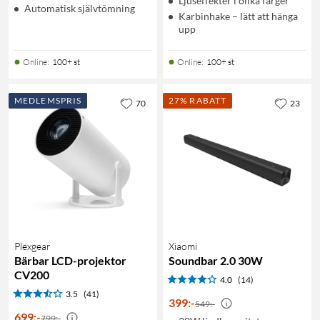
Ljuseffekter i olika färger
Automatisk självtömning
Karbinhake – lätt att hänga
upp
Online
:
100+ st
Online
:
100+ st
MEDLEMSPRIS
27% RABATT
70
23
Plexgear
Xiaomi
Bärbar LCD-projektor
Soundbar 2.0 30W
CV200
4.0
(14)
3.5
(41)
399
:
-
549:-
699
:
-
799:-