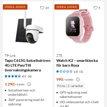
SPARA 400KR
SPARA 600KR
23
5
TP-Link
ZTE
Tapo C615G Solcellsdriven
Watch K2 – smartklocka
4G LTE Pan/Tilt
för barn Rosa
övervakningskamera
1.0
(1)
4.5
(4)
990
:
-
1 590:-
1 290
:
-
1 690:-
Finns i 2 varianter
Solcellsdriven och
GPS-spårning med
underhållsfri
säkerhetszoner
360° panorering med AI-
HD-videosamtal och chatt
spårning
via 4G