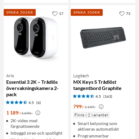
SPARA 501KR
SPARA 350KR
17
73
Arlo
Logitech
Essential 3 2K – Trådlös
MX Keys S Trådlöst
övervakningskamera 2-
tangentbord Graphite
pack
4.5
(163)
4.5
(6)
799
:
-
1 149:-
1 189
:
-
1 690:-
Finns i 2 varianter
2K-video med
Smart belysning som
färgnattseende
aktiveras automatiskt
Inbyggd siren och spotlight
Programmerbar