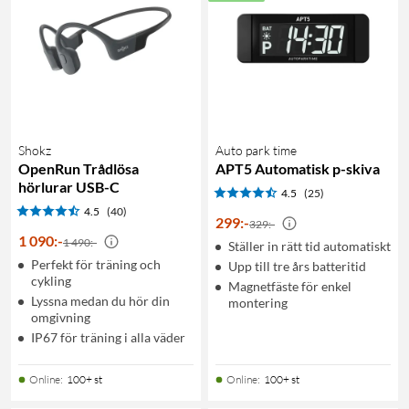
Shokz
Auto park time
OpenRun Trådlösa
APT5 Automatisk p-skiva
hörlurar USB-C
4.5
(25)
4.5
(40)
299
:
-
329:-
1 090
:
-
1 490:-
Ställer in rätt tid automatiskt
Perfekt för träning och
Upp till tre års batteritid
cykling
Magnetfäste för enkel
Lyssna medan du hör din
montering
omgivning
IP67 för träning i alla väder
Online
:
100+ st
Online
:
100+ st