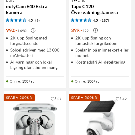
Eufy
TP-Link
eufyCam E40 Extra
Tapo C120
kamera
Övervakningskamera
4.5
(9)
4.5
(187)
990
:
-
399
:
-
1 690:-
499:-
2K-upplösning med
2K-upplösning och
färgnattseende
fantastisk färgrikedom
Solcellsdriven med 13 000
Spelar in på minneskort eller
mAh-batteri
molnet
AI-varningar och lokal
Kostnadsfri AI-detektering
lagring utan abonnemang
Online
:
100+ st
Online
:
100+ st
SPARA 200KR
SPARA 500KR
27
49