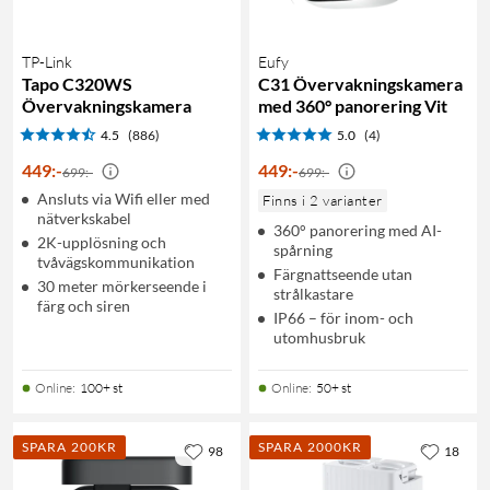
TP-Link
Eufy
Tapo C320WS
C31 Övervakningskamera
Övervakningskamera
med 360° panorering Vit
4.5
(886)
5.0
(4)
449
:
-
449
:
-
699:-
699:-
Ansluts via Wifi eller med
Finns i 2 varianter
nätverkskabel
360° panorering med AI-
2K-upplösning och
spårning
tvåvägskommunikation
Färgnattseende utan
30 meter mörkerseende i
strålkastare
färg och siren
IP66 – för inom- och
utomhusbruk
Online
:
100+ st
Online
:
50+ st
SPARA 200KR
SPARA 2000KR
98
18