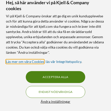
Hej, så här använder vi på Kjell & Company
SPARA 1500KR
SPARA 200KR
45
19
cookies
Vi på Kjell & Company önskar att ge dig en unik kundupplevelse
och för att kunna göra detta använder vi cookies. Några av dessa
är nödvändiga för att kjell.com ska fungera och kräver inte ditt
samtycke. Andra bidrar till att du ska få en skräddarsydd
upplevelse, unika erbjudanden och anpassade annonser. Genom
att trycka "Acceptera alla" godkänner du användandet av sådana
cookies. Du kan också välja vilka cookies du vill godkänna via
länken "Ändra inställningar".
JBL
Nothing
Tour One M2 Svart
Ear (a) Gul
Läs mer om våra Cookies
,
läs vår Integritetspolicy
.
4.5
(35)
4.5
(261)
1 490
:
-
790
:
-
2 990:-
990:-
ACCEPTERA ALLA
TalkThru - börja bara prata
Finns i 3 varianter
så pausas musiken
Kraftfullt, dynamiskt 11 mm
True adaptive-
ENDAST NÖDVÄNDIGA
element
brusreducering och Smart
45 dB aktiv brusreducering
Filter
Ambient
Ändra inställningar
Upp till 42,5 timmars
Upp till 50 timmar speltid
lyssningstid