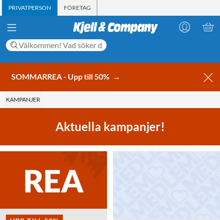
PRIVATPERSON
FÖRETAG
SOMMARREA - Upp till 50%
→
KAMPANJER
Aktuella kampanjer!