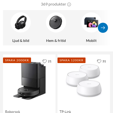
369 produkter
Ljud & bild
Hem & fritid
Mobilt
SPARA 2000KR
SPARA 1200KR
21
31
Roborock
TP-Link