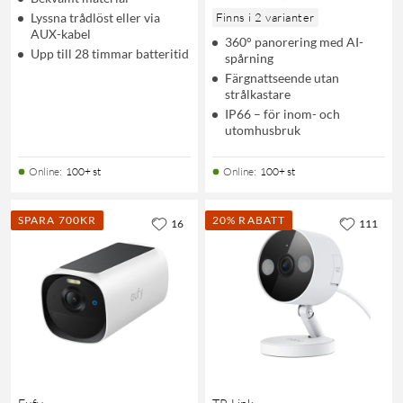
Lyssna trådlöst eller via
Finns i 2 varianter
AUX-kabel
360° panorering med AI-
Upp till 28 timmar batteritid
spårning
Färgnattseende utan
strålkastare
IP66 – för inom- och
utomhusbruk
Online
:
100+ st
Online
:
100+ st
SPARA 700KR
20% RABATT
16
111