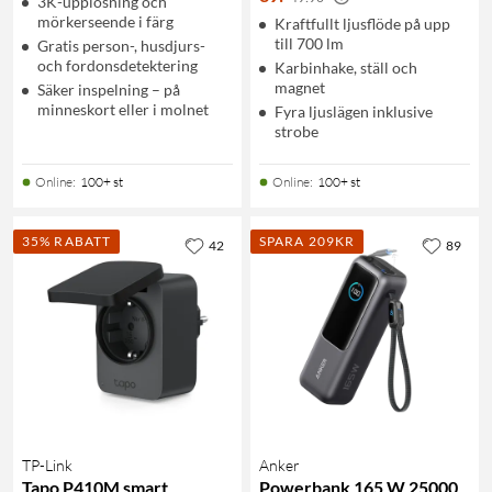
3K-upplösning och
mörkerseende i färg
Kraftfullt ljusflöde på upp
till 700 lm
Gratis person-, husdjurs-
och fordonsdetektering
Karbinhake, ställ och
magnet
Säker inspelning – på
minneskort eller i molnet
Fyra ljuslägen inklusive
strobe
Online
:
100+ st
Online
:
100+ st
35% RABATT
SPARA 209KR
42
89
TP-Link
Anker
Tapo P410M smart
Powerbank 165 W 25000