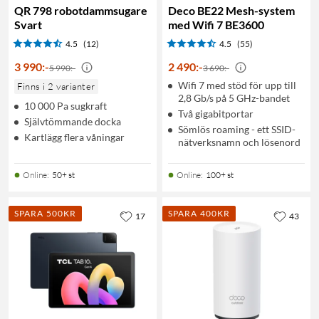
QR 798 robotdammsugare
Deco BE22 Mesh-system
Svart
med Wifi 7 BE3600
4.5
(12)
4.5
(55)
3 990
:
-
2 490
:
-
5 990:-
3 690:-
Wifi 7 med stöd för upp till
Finns i 2 varianter
2,8 Gb/s på 5 GHz-bandet
10 000 Pa sugkraft
Två gigabitportar
Självtömmande docka
Sömlös roaming - ett SSID-
Kartlägg flera våningar
nätverksnamn och lösenord
Online
:
50+ st
Online
:
100+ st
SPARA 500KR
SPARA 400KR
17
43