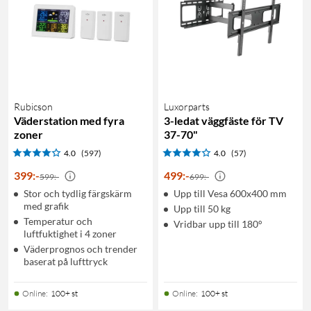
Rubicson
Luxorparts
Väderstation med fyra
3-ledat väggfäste för TV
zoner
37-70"
4.0
(597)
4.0
(57)
399
:
-
499
:
-
599:-
699:-
Stor och tydlig färgskärm
Upp till Vesa 600x400 mm
med grafik
Upp till 50 kg
Temperatur och
Vridbar upp till 180°
luftfuktighet i 4 zoner
Väderprognos och trender
baserat på lufttryck
Online
:
100+ st
Online
:
100+ st