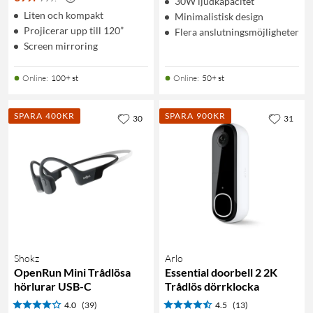
30W ljudkapacitet
Liten och kompakt
Minimalistisk design
Projicerar upp till 120”
Flera anslutningsmöjligheter
Screen mirroring
Online
:
100+ st
Online
:
50+ st
SPARA 400KR
SPARA 900KR
30
31
Shokz
Arlo
OpenRun Mini Trådlösa
Essential doorbell 2 2K
hörlurar USB-C
Trådlös dörrklocka
4.0
(39)
4.5
(13)