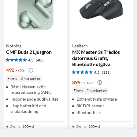
Nothing
Logitech
CMF Buds 2 Ljusgrön
MX Master 3s Trådlös
datormus Grafit,
4.5
(483)
Bluetooth-utgåva
490
:
-
690:-
4.5
(131)
Finns i 3 varianter
899
:
-
1 149:-
Bäst i klassen aktiv
Finns i 2 varianter
brusreducering (ANC)
Imponerande ljudkvalitet
Extremt tysta brytare
Lång batteritid och
8K DPI-sensor
snabbladdning
Bluetooth LE
Online
:
100+ st
Online
:
100+ st