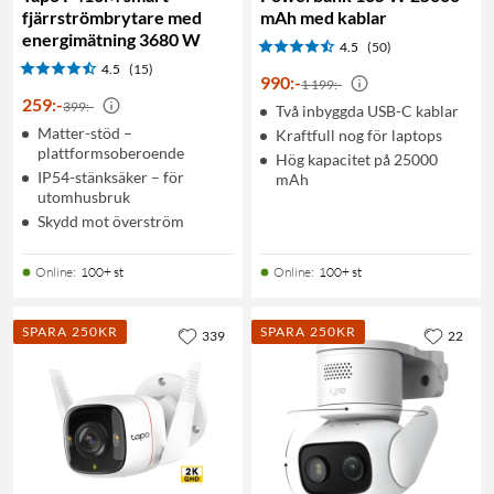
fjärrströmbrytare med
mAh med kablar
energimätning 3680 W
4.5
(50)
4.5
(15)
990
:
-
1 199:-
259
:
-
399:-
Två inbyggda USB-C kablar
Matter-stöd –
Kraftfull nog för laptops
plattformsoberoende
Hög kapacitet på 25000
IP54-stänksäker – för
mAh
utomhusbruk
Skydd mot överström
Online
:
100+ st
Online
:
100+ st
SPARA 250KR
SPARA 250KR
339
22