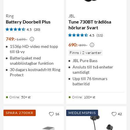
Ring
JBL
Battery Doorbell Plus
Tune 730BT trådlösa
hörlurar Svart
4.5
(20)
4.5
(11)
749
:
-
1 699:-
690
:
-
899:-
1536p HD-video med topp
till tå-vy
Finns i 2 varianter
Batteripaket med
JBL Pure Bass
snabblöstagbar funktion
Ansluts till två enheter
30 dagars kostnadsfritt Ring
samtidigt
Protect
Upp till 76 timmars
batteritid
Online
:
50+ st
Online
:
100+ st
SPARA 2700KR
MEDLEMSPRIS
16
42