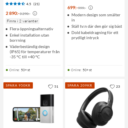
4.5
(21)
699
:
-
999:-
2 890
:
-
3 290:-
Modern design som smälter
in
Finns i 2 varianter
Ställ tv:n där den gör sig bäst
Flera öppningsalternativ
Dold kabeldragning för ett
Enkel installation utan
prydligt intryck
borrning
Väderbeständig design
(IP65) för temperaturer från
-35 °C till +40 °C
Online
:
50+ st
Online
:
50+ st
SPARA 950KR
SPARA 209KR
51
23