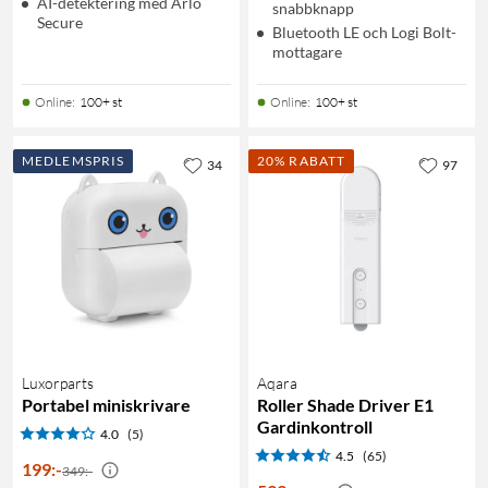
AI-detektering med Arlo
snabbknapp
Secure
Bluetooth LE och Logi Bolt-
mottagare
Online
:
100+ st
Online
:
100+ st
MEDLEMSPRIS
20% RABATT
34
97
Luxorparts
Aqara
Portabel miniskrivare
Roller Shade Driver E1
Gardinkontroll
4.0
(5)
4.5
(65)
199
:
-
349:-