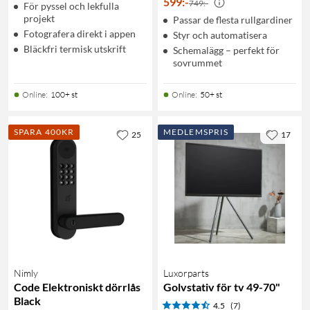
599
:
-
749:-
För pyssel och lekfulla
projekt
Passar de flesta rullgardiner
Fotografera direkt i appen
Styr och automatisera
Bläckfri termisk utskrift
Schemalägg – perfekt för
sovrummet
Online
:
100+ st
Online
:
50+ st
SPARA 400KR
MEDLEMSPRIS
25
17
Nimly
Luxorparts
Code Elektroniskt dörrlås
Golvstativ för tv 49-70"
Black
4.5
(7)