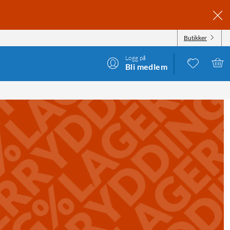
Butikker
Logg på
Bli medlem