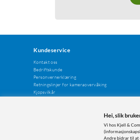
Kundeservice
Kontakt oss
Bedriftskunde
Personvernerklæring
Retningslinjer for kameraovervåking
Kjøpsvilkår
EE-avfall
Cookies / informasjonskapsler
Kundeanmeldelser
Hei, slik bruk
Manualer og drivere
Vi hos Kjell & Com
Retur og reklamasjon
(informasjonskapsle
Andre bidrar til at