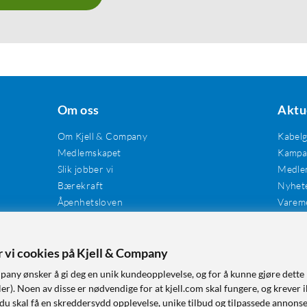
Om oss
Aktu
Om Kjell & Company
Kabel
Medlemskapet
Kampan
Slik jobber vi
Medle
Bærekraft
Nyhet
Åpenhetsloven
Varem
Karriere
Våre butikker
Tilgjengelighet
er vi cookies på Kjell & Company
pany ønsker å gi deg en unik kundeopplevelse, og for å kunne gjøre dette 
r). Noen av disse er nødvendige for at kjell.com skal fungere, og krever i
 du skal få en skreddersydd opplevelse, unike tilbud og tilpassede annonse