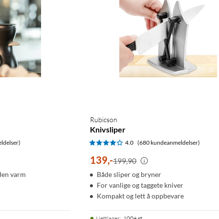
Rubicson
Knivsliper
ldelser)
4.0
(680 kundeanmeldelser)
139
,
-
199,90
aden varm
Både sliper og bryner
For vanlige og taggete kniver
Kompakt og lett å oppbevare
Nettlager
:
100+ st