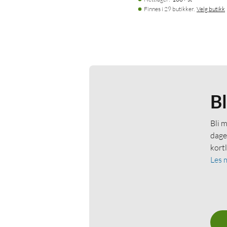
Finnes i 29 butikker.
Velg butikk
B
Bli 
dage
kort
Les 