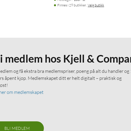
Finnes i 29 butikker.
Velg butikk
li medlem hos Kjell & Compa
medlem og få ekstra bra medlemspriser, poeng på alt du handler og
rs åpent kjøp. Medlemskapet ditt er helt digitalt – praktisk og
løst!
mer om medlemskapet
BLI MEDLEM