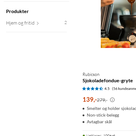
Produkter
Hjem og fritid
2
Rubicson
Sjokoladefondue-gryte
4.5
(56 kundeanme
139
,
-
279,-
Smelter og holder sjokol
Non-stick-belegg
Avtagbar skål
Nettlager
:
100+ st