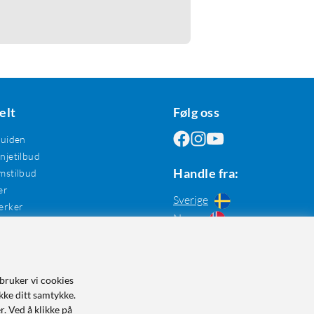
elt
Følg oss
guiden
jetilbud
Handle fra:
mstilbud
er
Sverige
erker
Norge
bruker vi cookies
kke ditt samtykke.
r. Ved å klikke på