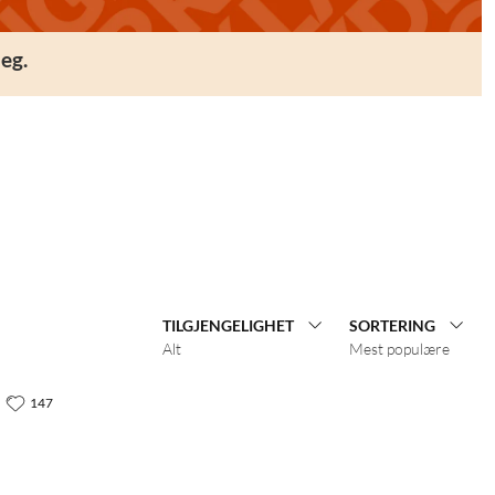
eg.
TILGJENGELIGHET
SORTERING
Alt
Mest populære
147