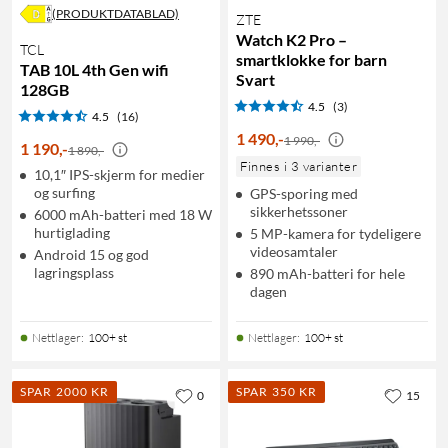
(PRODUKTDATABLAD)
ZTE
Watch K2 Pro –
TCL
smartklokke for barn
TAB 10L 4th Gen wifi
Svart
128GB
4.5
(3)
4.5
(16)
1 490
,
-
1 990,-
1 190
,
-
1 890,-
Finnes i 3 varianter
10,1″ IPS-skjerm for medier
og surfing
GPS-sporing med
sikkerhetssoner
6000 mAh-batteri med 18 W
hurtiglading
5 MP-kamera for tydeligere
videosamtaler
Android 15 og god
lagringsplass
890 mAh-batteri for hele
dagen
Nettlager
:
100+ st
Nettlager
:
100+ st
SPAR 2000 KR
SPAR 350 KR
0
15