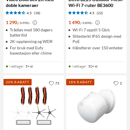
doble kameraer
Wi-Fi 7-ruter BE3600
4.5
(18)
4.5
(22)
1 290
,
-
1 490
,
-
1 990,-
1 890,-
Trådløs med 180 dagers
Wi-Fi 7 opptil 5 Gb/s
batteritid
Slitesterkt IP65 design med
2K-oppløsning og WDR
PoE
For bruk med Eufy
Håndterer over 150 enheter
basestasjon eller chime
Nettlager
:
5+ st
Nettlager
:
50+ st
20% RABATT
18% RABATT
73
2