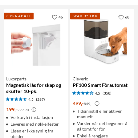
33% RABATT
SPAR 350 KR
46
68
Luxorparts
Cleverio
Magnetisk lås for skap og
PF100 Smart Fôrautomat
skuffer 10-pk.
4.5
(358)
4.5
(267)
499
,
-
849,-
199
,
-
299,90
Tidsinnstill eller aktiver
manuelt
Verktøyfri installasjon
Varsler når det begynner å
Leveres med nøkkelfester
gå tomt for fôr
Låsen er ikke synlig fra
Enkel å rengjøre
utsiden