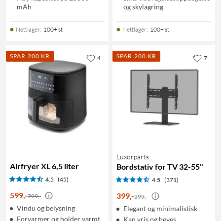
mAh
og skylagring
Nettlager
:
100+ st
Nettlager
:
100+ st
SPAR 200 KR
SPAR 200 KR
4
7
Luxorparts
Airfryer XL 6,5 liter
Bordstativ for TV 32-55"
4.5
(45)
4.5
(371)
599
,
-
399
,
-
799,-
599,-
Vindu og belysning
Elegant og minimalistisk
Forvarmer og holder varmt
Kan vris og heves