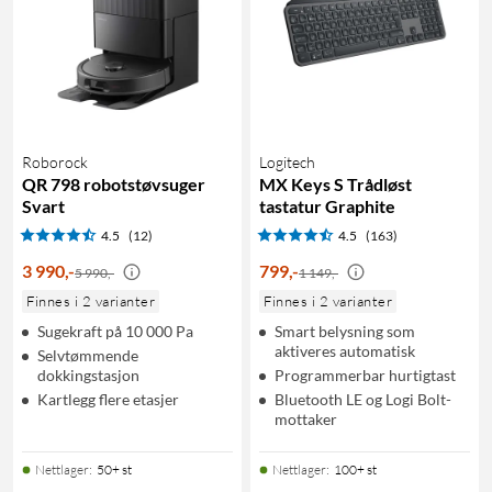
Roborock
Logitech
QR 798 robotstøvsuger
MX Keys S Trådløst
Svart
tastatur Graphite
4.5
(12)
4.5
(163)
3 990
,
-
799
,
-
5 990,-
1 149,-
Finnes i 2 varianter
Finnes i 2 varianter
Sugekraft på 10 000 Pa
Smart belysning som
aktiveres automatisk
Selvtømmende
dokkingstasjon
Programmerbar hurtigtast
Kartlegg flere etasjer
Bluetooth LE og Logi Bolt-
mottaker
Nettlager
:
50+ st
Nettlager
:
100+ st