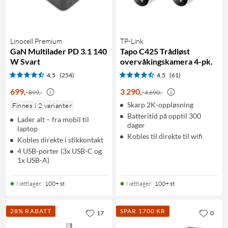
Linocell Premium
TP-Link
GaN Multilader PD 3.1 140
Tapo C425 Trådløst
W Svart
overvåkingskamera 4-pk.
4.5
(254)
4.5
(61)
699
,
-
3 290
,
-
899,-
4 690,-
Skarp 2K-oppløsning
Finnes i 2 varianter
Batteritid på opptil 300
Lader alt – fra mobil til
dager
laptop
Kobles til direkte til wifi
Kobles direkte i stikkontakt
4 USB-porter (3x USB-C og
1x USB-A)
Nettlager
:
100+ st
Nettlager
:
100+ st
28% RABATT
SPAR 1700 KR
17
0