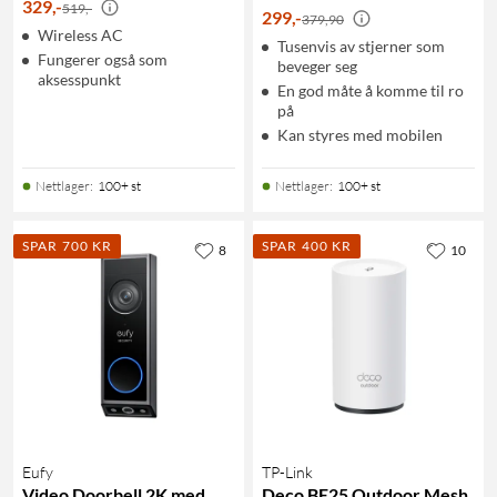
329
,
-
519,-
299
,
-
379,90
Wireless AC
Tusenvis av stjerner som
Fungerer også som
beveger seg
aksesspunkt
En god måte å komme til ro
på
Kan styres med mobilen
Nettlager
:
100+ st
Nettlager
:
100+ st
SPAR 700 KR
SPAR 400 KR
8
10
Eufy
TP-Link
Video Doorbell 2K med
Deco BE25 Outdoor Mesh