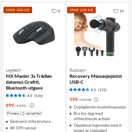
SPAR 400 KR
SPAR 200 KR
0
19
Logitech
Rubicson
MX Master 3s Trådløs
Recovery Massasjepistol
datamus Grafitt,
USB-C
Bluetooth-utgave
4.5
(172)
4.5
(131)
599
,
-
799,90
899
,
-
1 299,-
Dyptgående muskelmassasje
Finnes i 2 varianter
Bra for deg med
stillesittende arbeid
Ekstremt stille brytere
Oppbevaringsveske med 6
8K DPI-sensor
hoder er inkludert