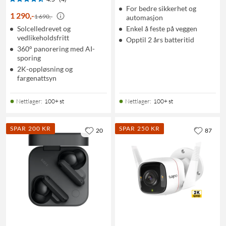
For bedre sikkerhet og
1 290
,
-
1 690,-
automasjon
Solcelledrevet og
Enkel å feste på veggen
vedlikeholdsfritt
Opptil 2 års batteritid
360° panorering med AI-
sporing
2K-oppløsning og
fargenattsyn
Nettlager
:
100+ st
Nettlager
:
100+ st
SPAR 200 KR
SPAR 250 KR
20
87