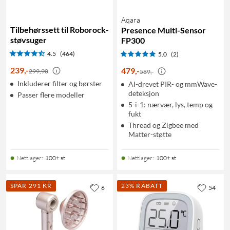
Aqara
Tilbehørssett til Roborock-
Presence Multi-Sensor
støvsuger
FP300
4.5
(464)
5.0
(2)
239
,
-
479
,
-
299,90
589,-
Inkluderer filter og børster
AI-drevet PIR- og mmWave-
deteksjon
Passer flere modeller
5-i-1: nærvær, lys, temp og
fukt
Thread og Zigbee med
Matter-støtte
Nettlager
:
100+ st
Nettlager
:
100+ st
SPAR 291 KR
23% RABATT
6
54