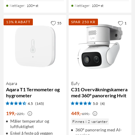
Nettlager
:
100+ st
Nettlager
:
100+ st
13% RABATT
SPAR 250 KR
55
1
Aqara
Eufy
Aqara T1 Termometer og
C31 Overvåkningskamera
hygrometer
med 360° panorering Hvit
4.5
(145)
5.0
(4)
199
,
-
449
,
-
229,-
699,-
Måler temperatur og
Finnes i 2 varianter
luftfuktighet
360° panorering med AI-
Enkel å feste på veggen