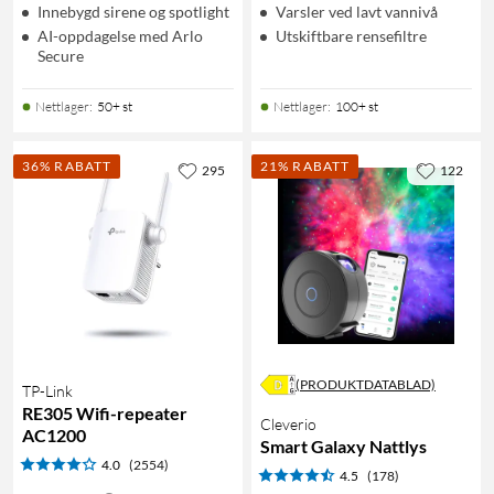
Innebygd sirene og spotlight
Varsler ved lavt vannivå
AI-oppdagelse med Arlo
Utskiftbare rensefiltre
Secure
Nettlager
:
50+ st
Nettlager
:
100+ st
36% RABATT
21% RABATT
295
122
(PRODUKTDATABLAD)
TP-Link
RE305 Wifi-repeater
Cleverio
AC1200
Smart Galaxy Nattlys
4.0
(2554)
4.5
(178)