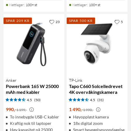
Nettlager
:
100+ st
Nettlager
:
100+ st
SPAR 209 KR
SPAR 500 KR
23
5
Anker
TP-Link
Powerbank 165 W 25000
Tapo C660 Solcelledrevet
mAh med kabler
4K overvåkingskamera
4.5
(50)
4.5
(31)
990
,
-
1 490
,
-
1 199,-
1 990,-
To innebygde USB-C kabler
Høyoppløst kamera
Kraftig nok til laptoper
18x digital zoom
Høy kapasitet på 25000
Smart bevegelsesoppdagelse