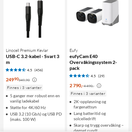
Linocell Premium Kevlar
Eufy
USB-C 3.2-kabel - Svart 3
eufyCam E40
m
Overvåkingssystem 2-
pack
4.5
(456)
4.5
(29)
90
249
349,90
2 790
,
-
4 490,-
Finnes i 3 varianter
Finnes i 3 varianter
5 ganger mer robust enn en
vanlig ladekabel
2K-oppløsning og
fargenattsyn
Støtte for 4K/60 Hz
Lang batteritid og
USB 3.2 (10 Gb/s) og USB PD
solcelledrift
(maks. 100 W)
Skarp og trygg overvåking –
døgnet rundt