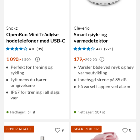
Shokz
Cleverio
OpenRun Mini Trådløse
Smart røyk- og
hodetelefoner med USB-C
varmedetektor
4.0
(39)
4.0
(271)
1 090
,
-
179
,
-
1 590,-
299,90
Perfekt for trening og
Varsler både ved røyk og høy
sykling
varmeutvikling
Lytt mens du hører
Innebygd sirene på 85 dB
omgivelsene
Få varsel i appen ved alarm
IP67 for trening i all slags
vær
Nettlager
:
5+ st
Nettlager
:
50+ st
33% RABATT
SPAR 700 KR
9
0