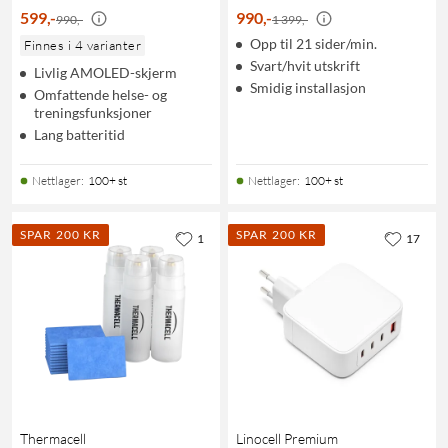
599
,
-
990
,
-
990,-
1 399,-
Opp til 21 sider/min.
Finnes i 4 varianter
Svart/hvit utskrift
Livlig AMOLED-skjerm
Smidig installasjon
Omfattende helse- og
treningsfunksjoner
Lang batteritid
Nettlager
:
100+ st
Nettlager
:
100+ st
SPAR 200 KR
SPAR 200 KR
1
17
Thermacell
Linocell Premium