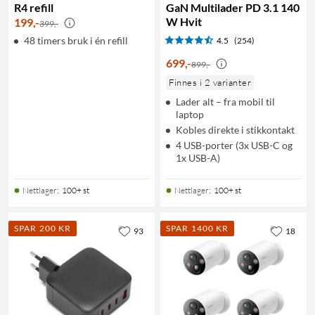
R4 refill
GaN Multilader PD 3.1 140
W Hvit
199
,
-
399,-
48 timers bruk i én refill
4.5
(254)
699
,
-
899,-
Finnes i 2 varianter
Lader alt – fra mobil til
laptop
Kobles direkte i stikkontakt
4 USB-porter (3x USB-C og
1x USB-A)
Nettlager
:
100+ st
Nettlager
:
100+ st
SPAR 200 KR
SPAR 1400 KR
93
18