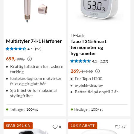
TP-Link
Multistyler 7-i-1 Hårføner
Tapo T315 Smart
termometer og
4.5
(56)
hygrometer
699
,
-
990,-
4.5
(127)
Kraftig luftstrøm for raskere
269
,
-
tørking
349,90
Ionteknologi som motvirker
For Tapo H200
frizz og gir glatt hår
e-blekk-display
Sju tilbehør for maksimal
Batteritid på opptil 2 år
stylingfrihet
Nettlager
:
100+ st
Nettlager
:
100+ st
SPAR 291 KR
10% RABATT
8
47