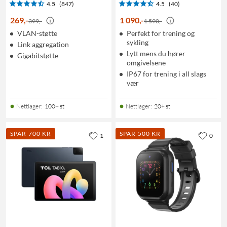
4.5
(847)
4.5
(40)
269
,
-
1 090
,
-
399,-
1 590,-
VLAN-støtte
Perfekt for trening og
sykling
Link aggregation
Lytt mens du hører
Gigabitstøtte
omgivelsene
IP67 for trening i all slags
vær
Nettlager
:
100+ st
Nettlager
:
20+ st
SPAR 700 KR
SPAR 500 KR
1
0