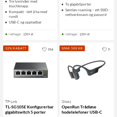
Tre lysnivåer med
To gigabitporter
touchknapp
Sømløs roaming – ett SSID-
Kompakt - lett å ha med
nettverksnavn og passord
rundt
USB-C og oppladbar
Nettlager
:
100+ st
Nettlager
:
100+ st
32% RABATT
SPAR 500 KR
316
3
TP-Link
Shokz
TL-SG105E Konfigurerbar
OpenRun Trådløse
gigabitswitch 5 porter
hodetelefoner USB-C