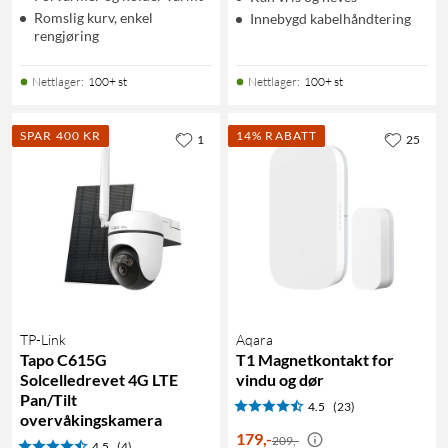
Romslig kurv, enkel
Innebygd kabelhåndtering
rengjøring
Nettlager
:
100+ st
Nettlager
:
100+ st
SPAR 400 KR
14% RABATT
1
25
TP-Link
Aqara
Tapo C615G
T1 Magnetkontakt for
Solcelledrevet 4G LTE
vindu og dør
Pan/Tilt
4.5
(23)
overvåkingskamera
179
,
-
209,-
4.5
(4)