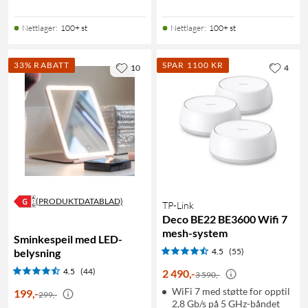
Nettlager
:
100+ st
Nettlager
:
100+ st
33% RABATT
SPAR 1100 KR
10
4
(PRODUKTDATABLAD)
TP-Link
Deco BE22 BE3600 Wifi 7
mesh-system
Sminkespeil med LED-
belysning
4.5
(55)
4.5
(44)
2 490
,
-
3 590,-
WiFi 7 med støtte for opptil
199
,
-
299,-
2,8 Gb/s på 5 GHz-båndet