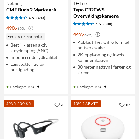
Nothing
TP-Link
CMF Buds 2 Mørkegrå
Tapo C320WS
Overvåkingskamera
4.5
(483)
4.5
(888)
490
,
-
690,-
449
,
-
699,-
Finnes i 3 varianter
Kobles til via wifi eller med
Best-i-klassen aktiv
nettverkskabel
støydemping (ANC)
2K-oppløsning og toveis
Imponerende lydkvalitet
kommunikasjon
Lang batteritid og
30 meter nattsyn i farger og
hurtiglading
sirene
Nettlager
:
100+ st
Nettlager
:
100+ st
SPAR 500 KR
40% RABATT
3
87