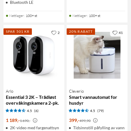
Bluetooth LE
Nettlager
:
100+ st
Nettlager
:
100+ st
SPAR 501 KR
20% RABATT
2
41
Arlo
Cleverio
Essential 3 2K – Trådløst
Smart vannautomat for
overvåkingskamera 2-pk.
husdyr
4.5
(6)
4.5
(79)
1 189
,
-
399
,
-
1 690,-
499,90
2K-video med fargenattsyn
Tidsinnstill påfylling av vann