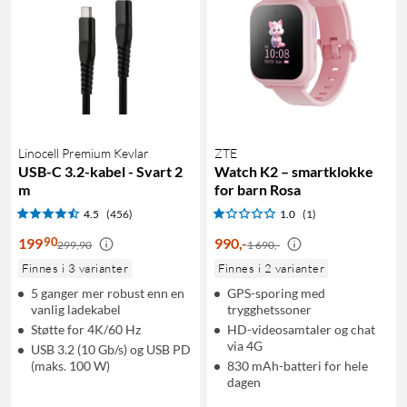
Linocell Premium Kevlar
ZTE
USB-C 3.2-kabel - Svart 2
Watch K2 – smartklokke
m
for barn Rosa
4.5
(456)
1.0
(1)
90
199
990
,
-
299,90
1 690,-
Finnes i 3 varianter
Finnes i 2 varianter
5 ganger mer robust enn en
GPS-sporing med
vanlig ladekabel
trygghetssoner
Støtte for 4K/60 Hz
HD-videosamtaler og chat
via 4G
USB 3.2 (10 Gb/s) og USB PD
(maks. 100 W)
830 mAh-batteri for hele
dagen