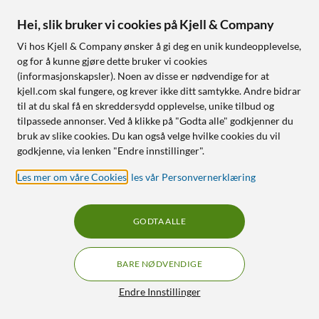
Hei, slik bruker vi cookies på Kjell & Company
Nettlager
:
100+ st
Nettlager
:
20+ st
Vi hos Kjell & Company ønsker å gi deg en unik kundeopplevelse,
og for å kunne gjøre dette bruker vi cookies
10% RABATT
SPAR 200 KR
25
1
(informasjonskapsler). Noen av disse er nødvendige for at
kjell.com skal fungere, og krever ikke ditt samtykke. Andre bidrar
til at du skal få en skreddersydd opplevelse, unike tilbud og
tilpassede annonser. Ved å klikke på "Godta alle" godkjenner du
bruk av slike cookies. Du kan også velge hvilke cookies du vil
godkjenne, via lenken "Endre innstillinger".
Les mer om våre Cookies
,
les vår Personvernerklæring
TP-Link
JBL
GODTA ALLE
Tapo T300
Tuner 3 Portabel DAB/FM-
Lekkasjedetektor
radio Svart
4.5
(45)
4.5
(22)
BARE NØDVENDIGE
179
,
-
1 290
,
-
199,-
1 490,-
Filtre
Endre Innstillinger
Innebygd sirene (90 dB)
Krystallklar JBL Pro Sound
Utstyrt med 6 detektorer
Spilletid på opptil 15 timer