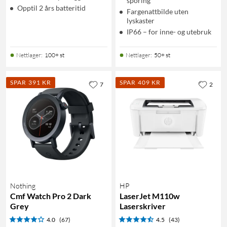
sporing
Opptil 2 års batteritid
Fargenattbilde uten
lyskaster
IP66 – for inne- og utebruk
Nettlager
:
100+ st
Nettlager
:
50+ st
SPAR 391 KR
SPAR 409 KR
7
2
Nothing
HP
Cmf Watch Pro 2 Dark
LaserJet M110w
Grey
Laserskriver
4.0
(67)
4.5
(43)