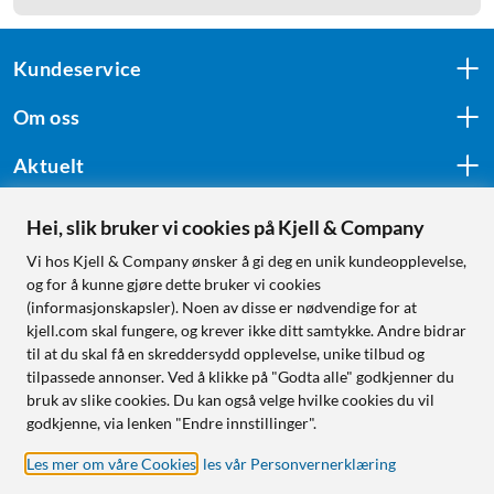
Kundeservice
Om oss
Aktuelt
Hei, slik bruker vi cookies på Kjell & Company
Følg oss
Vi hos Kjell & Company ønsker å gi deg en unik kundeopplevelse,
og for å kunne gjøre dette bruker vi cookies
(informasjonskapsler). Noen av disse er nødvendige for at
kjell.com skal fungere, og krever ikke ditt samtykke. Andre bidrar
Handle fra:
til at du skal få en skreddersydd opplevelse, unike tilbud og
tilpassede annonser. Ved å klikke på "Godta alle" godkjenner du
Sverige
bruk av slike cookies. Du kan også velge hvilke cookies du vil
Norge
godkjenne, via lenken "Endre innstillinger".
Les mer om våre Cookies
,
les vår Personvernerklæring