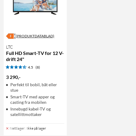
(PRODUKTDATABLAD)
LTC
Full HD Smart-TV for 12 V-
drift 24"
4.5
(8)
3 290
,
-
Perfekt til bobil, båt eller
stue
Smart-TV med apper og
casting fra mobilen
Innebygd kabel-TV og
satellittmottaker
Nettlager
:
Ikke på lager