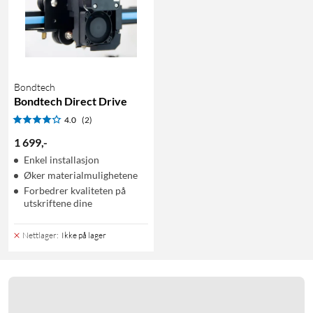
Bondtech
Bondtech Direct Drive
4.0
(2)
1 699
,
-
Enkel installasjon
Øker materialmulighetene
Forbedrer kvaliteten på
utskriftene dine
Nettlager
:
Ikke på lager